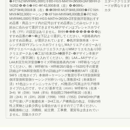
❼-FC16Z-MVRW¥5,000引手BD-HGS-MATH×2¥500×2AF5BHH-2-
エダーククリエダ
1620Z-❹-❺-5-❼-HC-4¥142,000本体（左）❹-❺08HL-
ードが異なります。
MCP5¥48,000本体（右）❹-❺08HR-MCP5¥48,000枠❼-FC16H-
カタ
MVX4¥32,000ケーシング❹-XF16H-MVR6¥8,000敷居❼-FC16Z-
MVRW¥5,000引手BD-HGS-MATH×2¥500×2洋室側洋室側おすす
め品番・商品コード内の記号おすすめ品番おこのみセレクトお
好みに合わせて選択できます※LABデザインはプレシャスホワイ
ト色（YY）の設定はありません。BHH-❶-❷❸-❹-❺-❻-❼-❽-❾お
すすめ品番の❶〜❾は下記より選択してください。※規格表内の
おすすめ品番は、が選択されています。❹色洋室側本体・ケー
シング木目YYプレシャスホワイトなしWAクリエアイボリーあり
PPクリエペールありLLクリエラスクありMMクリエモカありDD
クリエダークあり❶工法1在来22×4❸勝手Z—❺デザイン本体デ
ザイン（青字2桁）を入れてください。例）LAA→AAデザイン
LAA木目方向洋室側❷サイズ呼称規格表内のW・H呼称をつなげ
てください。例：W呼称16・H呼称20の場合⇒1620引手の変更
詳細はP.936和室側黒引手の詳細はP.1145特❻襖柄1AF1（若菜）
5AF5（生地タイプ）本体枠＋ケーシング敷居引手※1洋室側和室
側洋室側和室側ケーシング付枠ツバなし薄敷居※2（本体取付
済）※1色はシャインニッケルです。※2敷居の写真は片引戸標準
タイプのものです。サイズ/基本寸法（mm）W呼称16（在来・
2×4）W（DW）1644（816）有効開口784H呼称20（在来）
20（2×4）H（DH）2038（1998）1993（1953）DWWDHH戸襖
引戸引違い戸２枚建在来・2×4工法／戸襖商品の色は、印刷の特
性上実物とは多少異なる場合がありますのでご了承ください。
掲載価格には、消費税、組立費、工事費、運賃等は含まれてい
ません。旧版カタログ