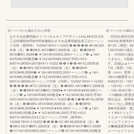
左ページから抽出された内容
右ページから抽出
おすすめ品番明細タイプパネルタイプデザインLAALAB木目方向
：特別仕様対応特
工法枠種類W呼称H呼称襖柄おすすめ品番明細在来工法ケーシン
HAFA在来標準枠1
グ付枠（標準枠）1620AF1BHH-1-1620Z-❹-❺-❻-❼-❽-4¥148,000
枠135（薄壁）X
本体（左）❹-❺08HL-MCK❻¥51,000本体（右）❹-❺08HR-
125※DX枠の
MCK❻¥51,000枠❼-▼16H-MVXX¥32,000ケーシング❹-▲16H-
す。※DX枠の場
MVR6¥8,000敷居❼-▼16Z-MVRN¥5,000引手BD-HGS-
りません。※黒縁
MATH×2¥500×2AF5BHH-1-1620Z-❹-❺-5-❼-❽-4¥142,000本体
す。詳細は▲ケー
（左）❹-❺08HL-MCK5¥48,000本体（右）❹-❺08HR-
135（薄壁）15
MCK5¥48,000枠❼-▼16H-MVXX¥32,000ケーシング❹-▲16H-
厚（mm）壁厚（
MVR6¥8,000敷居❼-▼16Z-MVRN¥5,000引手BD-HGS-
18mm幅畳寄せ1
MATH×2¥500×2ケーシング付枠（DX枠）1620AF1BHH-1-1620Z-
XA824123～1261
❹-❺-❻-❼-❽-4¥151,000本体（左）❹-❺08HL-MCK❻¥51,000本体
～126142～14713
（右）❹-❺08HR-MCK❻¥51,000枠■-▼16H-MVX★¥34,000ケー
～146−XE42138～
シング❹-▲16H-MVR6¥8,000敷居■-▼16Z-MVR□¥6,000引手BD-
−114襖縁の変更
HGS-MATH×2¥500×2AF5BHH-1-1620Z-❹-❺-5-❼-❽-4¥145,000本
側引込み、標準枠
体（左）❹-❺08HL-MCK5¥48,000本体（右）❹-❺08HR-
※4ツバなし薄敷
MCK5¥48,000枠■-▼16H-MVX★¥34,000ケーシング❹-▲16H-
居■洋室側枠・敷
MVR6¥8,000敷居■-▼16Z-MVR□¥6,000引手BD-HGS-
イトWAクリエア
MATH×2¥500×22×4工法ケーシング付枠（標準枠）
リエダークDD黒
1620AF1BHH-2-1620Z-❹-❺-❻-❼-HC-4¥148,000本体（左）❹-
クリエアイボリー
❺08HL-MCP❻¥51,000本体（右）❹-❺08HR-MCP❻¥51,000枠
カ❼襖縁標準枠襖
❼-FC16H-MVX4¥32,000ケーシング❹-XF16H-MVR6¥8,000敷居
エペールクリエペ