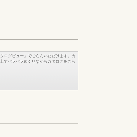
タログビュー」でごらんいただけます。カ
b上でパラパラめくりながらカタログをごら