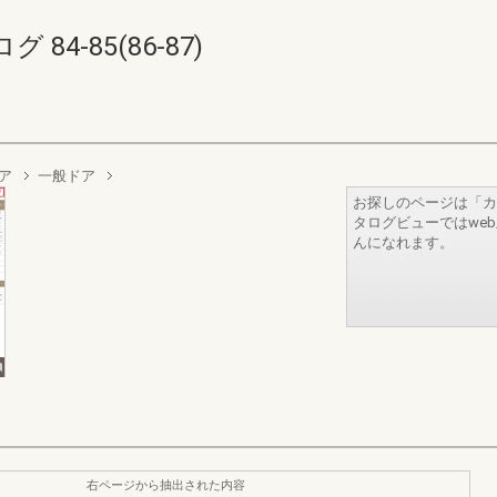
4-85(86-87)
ア
一般ドア
お探しのページは「カ
タログビューではwe
んになれます。
右ページから抽出された内容