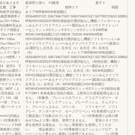
合があります
親扉明り採り ※3親扉 親子ド
立費、工事
ア 標準ドア 両開
6把手5詳細は
きドアW呼称WDW有効開口
枠品種壁厚標準ド
055648591521.506734677607.5065754697627.507780723653.508824767
㎜76〜100㎜
呼称HDH2020231983仕様錠錠付選択錠なし機能ソフトモーショ
グ付枠品種枠見込み
ンみえナイゾウドアストッパー選択みえナイゾウドアストッパ
親子ドア両開き
ーなしラシッサDラシッサSラシッサSラシッサSW呼称
33㎜134〜141
WDW/SW有効開口121188DW:723SW:404995H呼称
49〜160㎜
HDH2020231983仕様錠錠付選択錠なし機能ソフトモーションみ
5㎜156㎜171
えナイゾウドアストッパーみえナイゾウドアストッパー(親扉の
14㎜内はケーシン
み)選択なし左吊元（L）左吊元（L）右吊元（R）右吊元
イレドア／親子
（R） トイレドアW呼称WDW有効開口
ョン※標準／ト
055648591521.506734677607.5065754697627.507780723653.508824767
ストッパース
呼称HDH2020231983仕様錠錠付選択錠なし（特別仕様）機能ソ
4 把手5 下
フトモーションみえナイゾウドアストッパー選択みえナイゾウ
な場合のみ選択ノ
ドアストッパーなし左吊元（L）右吊元（R）WDW有効開口
付枠の場合本体
HDH仕様錠錠付選択錠なし機能ソフトモーションみえナイゾウ
荷形態ラシッサS
ドアストッパーみえナイゾウドアストッパー(親扉のみ)選択なし
アキナリモダン
左吊元（L）右吊元（R）WDW有効開口HDH有効開口
框）MDF（上
WDWHDHWDWSW有効開口HDHラシッサDラシッサS特別仕様
工済完成品（ガ
P.1108※1.本体表面が淡色の場合、上部木口の塗装処理はありま
）LVL（縦
せん。（対象色：プレシャスホワイト、クリエアイボリー、ホ
バー部：アルミ
ワイトオーク、ピンクアッシュ、グレーアッシュ、チェスナッ
一部パーティク
ト、グレージュエルム、コウノキ、 ソフトモーブ、ソフト
グレー、テンダーオーク、セージグリーン）※2.各沓摺りはすべ
み90mmの詳細は
て製品色にて化粧されています。 ツバ付薄沓摺りは床の厚
ツバ付薄沓摺り
みが12㎜より薄い場合、使用できません。 直張りタイプの
ケーシング付枠
床を使用する場合は、ツバなし薄沓摺りを使用してくださ
薄沓摺り23芯
い。 埋込沓摺り、ツバ付薄沓摺りはクッションフロア、カ
ノックダウン製品
ーペットなど柔らかい床面には使用できません。 ツバ付薄