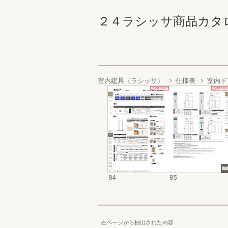
２４ラシッサ商品カタログ 8
室内建具（ラシッサ）
仕様表
室内ド
84
85
左ページから抽出された内容