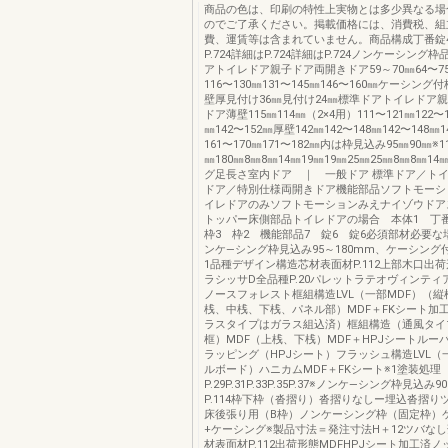
商品の色は、印刷の特性上実物とは多少異なる場
のでご了承ください。掲載価格には、消費税、組
費、運賃等は含まれていません。商品構成丁番錠4
P.724詳細はP.724詳細はP.724ノンケーシング
アトイレドア親子ドア両開きドア59～70㎜64〜75
116〜130㎜131〜145㎜146〜160㎜ケーシン
壁厚見付け36㎜見付け24㎜標準ドアトイレドア
ドア薄壁115㎜114㎜（2×4用）111〜121㎜122〜1
㎜142〜152㎜厚壁142㎜142〜148㎜142〜148㎜1
161〜170㎜171〜182㎜内は枠見込み95㎜90㎜※11
㎜180㎜8㎜8㎜14㎜19㎜19㎜25㎜25㎜8㎜8㎜
グ足長さ室内ドア ｜ 一般ドア 標準ドア／ト
ドア／特別仕様両開きドア機能部品ソフトモーシ
イレドアのみソフトモーションみえナイゾウドア
トッパー床側部品トイレドアの場合 本体1 丁番
枠3 枠2 機能部品7 錠6 錠6必須部材必要
ンケ―シング枠見込み95～180mm、ケーシング
1品種デザイン構造芯材表面材P.112上部木口出
ラシッサD全品種P.20パレットラテオヴィンティ
ノースフォレスト框組構造LVL（一部MDF）（縦
桟、中桟、下桟、パネル部）MDF＋FKシート加
ラスタイプはガラス組込済）框組構造（通風タイプ
框）MDF（上桟、下桟）MDF＋HPJシートルー
ラッピング（HPJシート）フラッシュ構造LVL（
ルボード）ハニカムMDF＋FKシート※1塗装処理
P.29P.31P.33P.35P.37※ノンケ―シング枠見込
P.114枠下枠（沓摺り）沓摺りなしー埋込沓摺り
床後張り用（B枠）ノンケーシング枠（固定枠）
+ケーシング※製品寸法＝発注寸法H＋12ツバなし
材表面材P.112出荷形態MDFHPJシート加工済