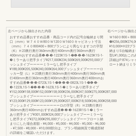
左ページから抽出された内容
右ページから抽出
おすすめ品番おすすめ品番・商品コード内の記号台輪納まり間
Ｗ160０800＋800
口（mm）Ｗ７４０Ｗ80０Ｗ120０Ｗ160０キャビネット寸法
❼¥256,000¥274
（mm）７４０800400＋800プランにより異なりますコの字型
¥10,000※H
（K）Ｈ23奥行奥行360mm奥行400mm奥行360mm奥行
納まりS台輪納ま
400mmおすすめ品番❶-❷-❸-1223K1S-1-❼❶-❷-❸-1623K1S-1-
型L¥1,000
❼ミラーあり把手タイプ¥217,000¥234,500¥269,000¥293,000プ
詳細はP.874
ッシュタイプーーーーミラーなし把手タイプ
ロート納まりミラ
¥188,000¥205,500¥240,000¥264,000プッシュタイプーーーーロ
ッカー型（L）Ｈ23奥行奥行360mm奥行400mm奥行360mm奥
行400mm奥行360mm奥行400mm奥行360mm奥行400mmお
すすめ品番❶-❷-❸-0723L1S-1-❼❶-❷-❸-0823L1S-1-❼❶-❷-
❸-1223L1S-1-❼❶-❷-❸-1623L1S-1-❼ミラーあり把手タイプ
¥152,000¥158,000¥152,000¥158,000¥236,000¥247,500¥275,000¥287,000
プッシュタイプーーーーーーーーミラーなし把手タイプ
¥123,000¥129,000¥123,000¥129,000¥207,000¥218,500¥246,000¥258,000
プッシュタイプーーーーーーーーロの字型（R）Ｈ23奥行奥行
360mm奥行400mmおすすめ品番❶-❷-❸-1623R1S-1-❼ミラー
あり把手タイプ¥301,000¥324,000プッシュタイプーーミラーな
し把手タイプ¥272,000¥295,000プッシュタイプーーフロート納
まりにした場合差額－¥4,000－¥5,000－¥4,000－¥5,000－¥6,000
－¥7,500－¥8,000－¥10,000部分は、プラン明細例頁で構成部材
の詳細をご確認いただけます。