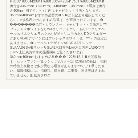
P.858818805442384176081880544238417601760805442384❸
奥行き3360mm（340mm）4400mm（380mm）※写真は奥行
き400mm用です。※（）内はキャビネット寸法となります。
360mm400mmおすすめ品番の❶〜❼は下記より選択してくだ
さい。※規格表内のおすすめ品番は、が選択されています。❶-
❷-❸-❹❺-❻-❼❷色扉・カウンター・キャビネット・台輪木目YY
プレシャスホワイトなしWAクリエアイボリーありPPクリエペ
ールありLLクリエラスクありMMクリエモカありDDクリエダー
クあり※LABデザインにはプレシャスホワイト色（YY）の設定は
ありません。❶レーベル＋デザインASGS-AAラシッサ
SLAAASGS-ABラシッサSLAB木目方向LAA木目方向LAB❹プラ
ンNo.上記表おすすめ品番欄をご覧ください奥行
360mm400mmおすすめ品番❶-❷-❸-1223K1S-1-❼玄関収納
｜ セットプラン一覧ラシッサSカラー③H23商品の色は、印刷
の特性上実物とは多少異なる場合がありますのでご了承くださ
い。掲載価格には、消費税、組立費、工事費、運賃等は含まれ
ていません。旧版カタログ