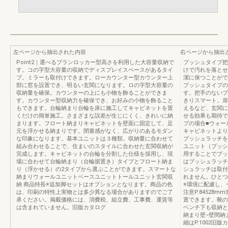
左ページから抽出された内容
右ページから抽出
Point2｜選べるプランロッカー型高さを利用した大容量収納で
プッシュタイプ把
す。コの字型大容量の収納でディスプレイスペースがあるタイ
けで汚れを落とせ
プ。ミラーも取付けできます。ローカウンター型カウンター上
潔に保つことがで
部に窓を設置でき、明るい玄関になります。ロの字型大容量の
プッシュタイプの
収納量を確保。カウンターの上にも小物を飾ることができま
す。把手のないプ
す。カウンター型収納力を確保でき、お好みの小物を飾ること
きりスマート。扉
もできます。台輪納まり台輪を床に施工してキャビネットを置
えるなど、玄関に
くだけの簡単施工。さまざまな誤差が生じにくく、きれいに納
せる効果も期待で
まります。フロート納まりキャビネットを壁面に固定して、足
プの場合■ウォー
元を浮かせる納まりです。閉塞感がなく、広がりのあるモダン
キャビネットより
な印象になります。基本ユニットは３種類。収納量に合わせて
プッシュラッチを
組み合わせることで、住まいのスタイルに合わせた玄関収納が
ユニット（プッシ
完成します。キャビネットの台輪を分割した仕様を採用し、現
用することでプッ
場に合わせて台輪納まり（台輪据置き）タイプとフロート納ま
はプッシュラッチ
り（浮かせる）の2タイプから選ぶことができます。スマートな
シュラッチは取付
納まりウォールユニットベースユニットトールユニット玄関収
れません。ひとつ
納 商品特長※追加脚セットはオプションとなります。商品の色
※環境に配慮し、
は、印刷の特性上実物とは多少異なる場合がありますのでご了
注意P.8452
承ください。掲載価格には、消費税、組立費、工事費、運賃等
置できます。靴の
は含まれていません。旧版カタログ
ベンチ下も収納と
納まり壁−壁間納
細はP.1002旧版