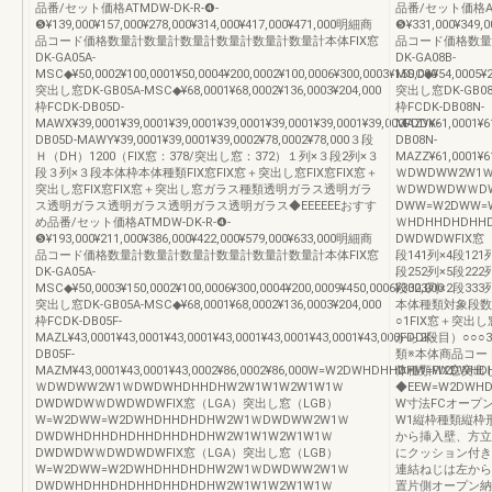
品番/セット価格ATMDW-DK-R-❹-
品番/セット価格ATM
❺¥139,000¥157,000¥278,000¥314,000¥417,000¥471,000明細商
❺¥331,000¥349,0
品コード価格数量計数量計数量計数量計数量計数量計本体FIX窓
品コード価格数量
DK-GA05A-
DK-GA08B-
MSC◆¥50,0002¥100,0001¥50,0004¥200,0002¥100,0006¥300,0003¥150,000
MSC◆¥54,0005¥27
突出し窓DK-GB05A-MSC◆¥68,0001¥68,0002¥136,0003¥204,000
突出し窓DK-GB08B-
枠FCDK-DB05D-
枠FCDK-DB08N-
MAWX¥39,0001¥39,0001¥39,0001¥39,0001¥39,0001¥39,0001¥39,000FDDK-
MAZY¥61,0001¥61
DB05D-MAWY¥39,0001¥39,0001¥39,0002¥78,0002¥78,000３段
DB08N-
Ｈ（DH）1200（FIX窓：378/突出し窓：372）１列×３段2列×３
MAZZ¥61,0001¥
段３列×３段本体枠本体種類FIX窓FIX窓＋突出し窓FIX窓FIX窓＋
ＷDWDWW2W1Ｗ
突出し窓FIX窓FIX窓＋突出し窓ガラス種類透明ガラス透明ガラ
ＷDWDWDWＷD
ス透明ガラス透明ガラス透明ガラス透明ガラス◆EEEEEEおすす
DWW=W2DWW=
め品番/セット価格ATMDW-DK-R-❹-
ＷHDHHDHDHH
❺¥193,000¥211,000¥386,000¥422,000¥579,000¥633,000明細商
DWDWDWFIX窓
品コード価格数量計数量計数量計数量計数量計数量計本体FIX窓
段141列×4段121
DK-GA05A-
段252列×5段222
MSC◆¥50,0003¥150,0002¥100,0006¥300,0004¥200,0009¥450,0006¥300,000
段323列×2段3
突出し窓DK-GB05A-MSC◆¥68,0001¥68,0002¥136,0003¥204,000
本体種類対象段数1
枠FCDK-DB05F-
○1FIX窓＋突出
MAZL¥43,0001¥43,0001¥43,0001¥43,0001¥43,0001¥43,0001¥43,000FDDK-
から2段目）○○○
DB05F-
類※本体商品コー
MAZM¥43,0001¥43,0001¥43,0002¥86,0002¥86,000W=W2DWHDHHDHW=W2DWH
体種類FIX窓突
ＷDWDWW2W1ＷDWDWHDHHDHW2W1W1W2W1W1Ｗ
◆EEW=W2DW
DWDWDWＷDWDWDWFIX窓（LGA）突出し窓（LGB）
W寸法FCオープ
W=W2DWW=W2DWHDHHDHDHW2W1ＷDWDWW2W1Ｗ
W1縦枠種類縦枠
DWDWHDHHDHDHHDHHDHDHW2W1W1W2W1W1Ｗ
から挿入壁、方立
DWDWDWＷDWDWDWFIX窓（LGA）突出し窓（LGB）
にクッション付き
W=W2DWW=W2DWHDHHDHDHW2W1ＷDWDWW2W1Ｗ
連結ねじは左から
DWDWHDHHDHDHHDHHDHDHW2W1W1W2W1W1Ｗ
置片側オープン納