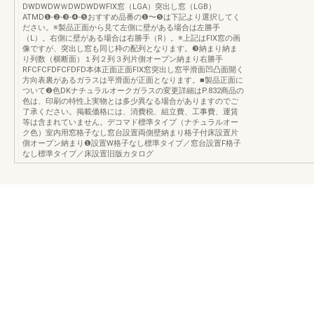
DWDWDWＷDWDWDWFIX窓（LGA）突出し窓（LGB）
ATMD❶-❷-❸-❹-❺おすすめ品番の❶〜❺は下記より選択してく
ださい。※製品正面から見て左側に壁がある場合は左勝手
（L）。右側に壁がある場合は右勝手（R）。※上記はFIX窓の画
像ですが、突出し窓も同じ枠の配列となります。❸納まり納ま
り列数（横断面）１列２列３列片側オープン納まり右勝手
RFCFCFDFCFDFD本体正面正面FIX窓突出し窓平滑面凹凸面開く
方向表裏があるガラスは平滑面が正面となります。■製品正面に
ついて❷色DKナチュラルオークガラスの変更詳細はP.832商品の
色は、印刷の特性上実物とは多少異なる場合がありますのでご
了承ください。掲載価格には、消費税、組立費、工事費、運賃
等は含まれていません。デコマド標準タイプ（ナチュラルオー
ク色）室内用窓格子なし窓台設置両側壁納まり格子付床設置片
側オープン納まり❶設置W格子なし標準タイプ／窓台設置F格子
なし標準タイプ／床設置旧版カタログ