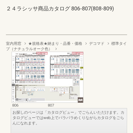
２４ラシッサ商品カタログ 806-807(808-809)
室内用窓
★規格表★納まり・品番・価格
デコマド
標準タイ
プ（ナチュラルオーク色）
806
807
お探しのページは「カタログビュー」でごらんいただけます。カ
タログビューではweb上でパラパラめくりながらカタログをごら
んになれます。