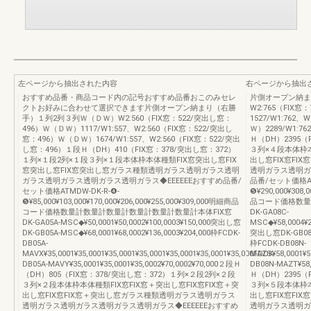
左ページから抽出された内容
右ページから抽出
おすすめ品番・商品コード内の記号おすすめ品番おこのみセレ
片側オープン納ま
クトお好みに合わせて選択できます片側オープン納まり（右勝
W2:765（FIX
手）１列2列３列Ｗ（ＤＷ）W2:560（FIX窓：522/突出し窓：
1527/W1:762
496）Ｗ（ＤＷ）1117/W1:557、W2:560（FIX窓：522/突出し
Ｗ）2289/W1:7
窓：496）Ｗ（ＤＷ）1674/W1:557、W2:560（FIX窓：522/突出
Ｈ（DH）2395（
し窓：496）１段Ｈ（DH）410（FIX窓：378/突出し窓：372）
３列×４段本体枠本
１列×１段2列×１段３列×１段本体枠本体種類FIX窓突出し窓FIX
出し窓FIX窓F
窓突出し窓FIX窓突出し窓ガラス種類透明ガラス透明ガラス透明
透明ガラス透明ガ
ガラス透明ガラス透明ガラス透明ガラス◆EEEEEEおすすめ品番/
品番/セット価格ATM
セット価格ATMDW-DK-R-❹-
❺¥290,000¥308,
❺¥85,000¥103,000¥170,000¥206,000¥255,000¥309,000明細商品
品コード価格数量
コード価格数量計数量計数量計数量計数量計数量計本体FIX窓
DK-GA08C-
DK-GA05A-MSC◆¥50,0001¥50,0002¥100,0003¥150,000突出し窓
MSC◆¥58,0004¥23
DK-GB05A-MSC◆¥68,0001¥68,0002¥136,0003¥204,000枠FCDK-
突出し窓DK-GB08C-
DB05A-
枠FCDK-DB08N-
MAVX¥35,0001¥35,0001¥35,0001¥35,0001¥35,0001¥35,0001¥35,000FDDK-
MAZS¥58,0001¥58
DB05A-MAVY¥35,0001¥35,0001¥35,0002¥70,0002¥70,000２段Ｈ
DB08N-MAZT¥58,
（DH）805（FIX窓：378/突出し窓：372）１列×２段2列×２段
Ｈ（DH）2395（
３列×２段本体枠本体種類FIX窓FIX窓＋突出し窓FIX窓FIX窓＋突
３列×５段本体枠本
出し窓FIX窓FIX窓＋突出し窓ガラス種類透明ガラス透明ガラス
出し窓FIX窓F
透明ガラス透明ガラス透明ガラス透明ガラス◆EEEEEEおすすめ
透明ガラス透明ガ