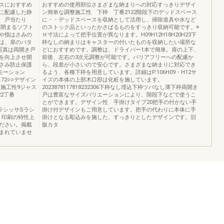
スにおすすめ
おすすめの使用部位さまざまな納まりへの対応すっきりデザイ
に配慮した静
ン簡単な調整施工性 下枠 丁番2122階段下のデッドスペース
ン 戸当たり
に・・デッドスペースを収納として活用し、掃除道具や水など
に閉まるソフト
のストック品といったかさばるものをすっきり収納可能です。※
や指はさみの
Ｈ寸法によって把手位置が異なります。H09H12H18H20H23下
は、扉のバタ
枠なしの納まりはキャスターの付いたものを収納したい場所な
写真は両開き戸
どにおすすめです。調整は、ドライバー1本で簡単。扉の上下、
を向上させ開
前後、左右の3次元調整が可能です。バリアフリーへの配慮か
さみ防止保護
ら、段差が小さいので安心です。さまざまな納まりに対応でき
モーション
るよう、各種下枠を用意しています。詳細はP.106H09・H12サ
.72○○デザイン
イズの本体の上部木口部は化粧を施しています。
73○施工性9ジャス
2023878117818232306下枠なし埋込下枠ツバなし薄下枠両開き
22丁番
戸は豊富なサイズバリエーションにより、階段下などで使うこ
とができます。デザイン性 手掛けタイプ20把手の付かない手
き戸 ラシッサSラシ
掛け付デザインもご用意しています。把手の代わりに本体に手
、印刷の特性上
掛けとなる彫込みを施した、すっきりとしたデザインです。旧
ださい。掲載
版カタ
まれていませ