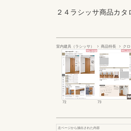
２４ラシッサ商品カタログ 7
室内建具（ラシッサ）
商品特長
クロ
72
73
左ページから抽出された内容