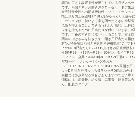
間口の広さや設置条件が限られている収納スペー
です。両開き戸／片開き戸クローゼットドア生活
音設計安全性への配慮機能性 ソフトモーショ
指はさみ防止保護材171819扉がゆっくりと静か
モーションは、勢いよく扉を閉めたときの衝撃音
危険を抑えることができるうれしい機能。上枠に
ツキを抑えるために戸当たりが付いています。※
です。丁番のすき間に取り付けることで、安全性
閉時の指はさみを防ぎます。開き戸戸当たり指は
材No.特長項目両開き戸片開き戸機能性17ソフト
P.72○○18戸当たりP.72○○19指はさみ防止保護材P
性5枠P.69○○※16把手P.69○○20手掛けタイプP.
トフィット金具P.70○○10枠P.70○○21下枠P.73○○
P.73○○※1 ノンケーシング枠のみ
52118917102061922521189106171922両開
ッサD片開き戸 ラシッサSラシッサD商品の色は
実物とは多少異なる場合がありますのでご了承く
価格には、消費税、組立費、工事費、運賃等は含
ん。旧版カタログ