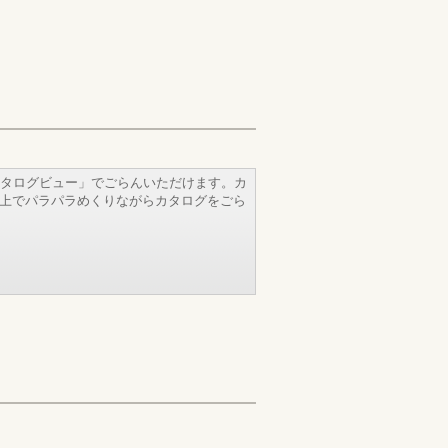
タログビュー」でごらんいただけます。カ
b上でパラパラめくりながらカタログをごら