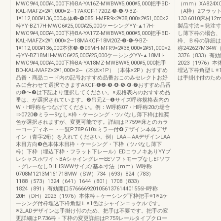
MWC9¥4,000¥4,000下枠BA-YA16Z-MWBW¥5,000¥5,000把手BD-
（mm）XA824X
KAL-MAFZ×2¥1,000×2―17AKCF-1720Z-❸-❹-9-BZ-
（A枠）2フラット
1¥112,000¥136,000本体❸-❹085H-MFR9×2¥38,000×2¥51,000×2
133.6010床
枠YY-BZ17H-MWC6¥25,000¥25,000ケーシングYY-▲17H-
製品寸法＝発注寸法
MWC9¥4,000¥4,000下枠BA-YA17Z-MWBW¥5,000¥5,000把手BD-
し薄下枠の場合、
KAL-MAFZ×2¥1,000×2―18MAKCF-18M20Z-❸-❹-9-BZ-
枠、Ｂ枠の詳細はP
1¥112,000¥136,000本体❸-❹09MH-MFR9×2¥38,000×2¥51,000×2
称242627M34W
枠YY-BZ18MH-MWC6¥25,000¥25,000ケーシングYY-▲18MH-
3376（833）有効
MWC9¥4,000¥4,000下枠BA-YA18MZ-MWBW¥5,000¥5,000把手
2023（1976
BD-KAL-MAFZ×2¥1,000×2―（本体×1P）（本体×2P）おすすめ
埋込下枠角型Ｌ※
品番・商品コード内の記号おすすめ品番おこのみセレクトお好
は手掛け付のため
みに合わせて選択できますAKCF-❶❷-❸-❹-❺-❻-❼おすすめ品番
の❶〜❼は下記より選択してください。※規格表内のおすすめ品
番は、が選択されています。❷吊元Z—❶サイズ呼称規格表内の
W・H呼称をつなげてください。例：W呼称07・H呼称20の場合
⇒0720❺ミラー9なし※枠・ケーシング・ツバなし薄下枠は推奨
色が選択されますが、変更可能です。詳細はP.759※床とのカラ
ーコーディネート一覧P.78P.610※ミラー付❹デザイン本体デザ
イン（青字2桁）を入れてください。例）LAA→AAデザインLAA
木目方向❸色本体木目枠・ケーシング・下枠（ツバなし薄下
枠）下枠（埋込下枠・フラット下レール）EDコウノキありYYプ
レシャスホワイトBAシャイングレーEEソフトモーブなしEFソフ
トグレーなしDHHSWWサイズ/基本寸法（mm）W呼称
0708M1213M161718MW（SW）734（693）824（783）
1188（573）1324（641）1644（801）1708（833）
1824（891）有効開口5766669201056137614401556H呼称
20H（DH）2023（1976）本体枠＋ケーシング下枠把手※1※2ケ
ーシング付枠埋込下枠角型Ｌ※1色はシャインニッケルです。
※2LADデザインは手掛け付のため、把手は不要です。把手の変
更詳細はP.736枠・下枠の変更詳細はP.759レールタイプクロー