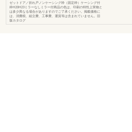
ゼットドア／折れ戸ノンケーシング枠（固定枠）ケーシング付
枠H20H23ミラーなしミラー付商品の色は、印刷の特性上実物と
は多少異なる場合がありますのでご了承ください。掲載価格に
は、消費税、組立費、工事費、運賃等は含まれていません。旧
版カタログ