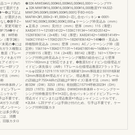
品番・商品コード内の
❼32K-MWE6¥65,000¥65,000¥65,000¥65,000ケーシングYY-
せて選択でき
▲32K-MWF8¥16,000¥16,000¥16,000¥16,000敷居YY-YA32Z-
の❶〜❽は下記よ
MWFZ¥9,000¥9,000¥9,000¥9,000引手BD-HGS-
は、が選択され
MAFW×2¥1,000×2―¥1,000×2―召し合せパッキン★-0001-
なし❹勝手Z—
MAT1¥2,000¥2,000¥2,000¥2,000▲ケーシング枠見込み（mm）
が、変更可能で
▲足長さ（mm）見付け（mm）壁厚（mm）115（薄壁）
.754❷サイ
XA824111〜121XB14122〜133XC19134〜141XD25142〜
。例：W呼称
152XF836114（2×4用）142（厚壁）XA824142〜148XB14149〜
イン（青字2桁）
160XC19161〜170XD25171〜182XF836142〜148❼枠・見込み
ード末尾の◆には
枠種類枠見込み（mm）壁厚（mm）ACノンケーシング枠（固
向ガラス種類エ
定枠）156116〜130AD171131〜145AE180146〜160BAケーシン
・敷居（下レー
グ付枠115（薄壁）114（2×4用）BB142（厚壁）161〜170※ケー
ウノキありYY
シング付枠は枠見込みとケーシング種類の組合せにより壁厚
エアイボリー
111〜182mmまで対応できます。❽敷居5ガイドピン仕様埋込ガ
グレーEFソフ
イドピン床先張り（A枠）1下レール仕様埋込敷居2フラット下レ
EE）、ソフト
ールφ22深さ1219.119.101712.8床材12mm厚段差2.551018床材
本寸法（mm）
12mm厚段差4※埋込ガイドピン、埋込敷居、フラット下レール
呼称
の詳細はP.755※A枠の詳細はP.98サイズ/基本寸法（mm）W呼
WWDHH本体枠ノン
称32W（DW）3253（816）有効開口1571H呼称2023H（DH）
イドピン下レー
2023（1973）2306（2256）DWWDHH本体枠＋ケーシングケー
ンニッケルで
シング付枠敷居引手※1※2召し合せパッキンガイドピン下レール
引手は不要です。
埋込ガイドピンまたは埋込敷居※1色はシャインニッケルです。
54ガラスの変
※2LBA・LZEデザインは手掛け付のため、引手は不要です。ケー
方式ノンケーシ
シング付枠旧版カタ
とは多少異な
には、消費
。旧版カタロ