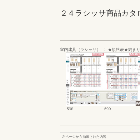
２４ラシッサ商品カタログ 59
室内建具（ラシッサ）
★規格表★納ま
598
599
左ページから抽出された内容