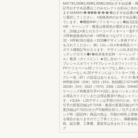
MAT1¥2,000¥2,000¥2,000¥2,000おすすめ
記号おすすめ品番おこのみセレクトお好みに合わ
ますAKMWH-❶-❷❸❹-❺-❻-❼-❽おすすめ品番
り選択してください。※規格表内のおすすめ品番
ています。❶機能WWソフトモーション❸錠Z設定
※枠・ケーシング・敷居は推奨色が選択されます
す。詳細は※床とのカラーコーディネート一覧P.78P
ズ呼称規格表内のW・H呼称をつなげてください
32・H呼称20の場合⇒3220❻デザイン本体デザ
を入れてください。例）LGL→GL※本体商品コ
ガラス種類記号が入ります。デザインLGL木目方
ッチングガラス◆F❺色本体木目枠・ケーシング
ル）敷居（ガイドピン）★召し合せパッキンEDコ
プレシャスホワイトYYプレシャスホワイト/クリ
PPクリエペールEEソフトモーブなしBAシャイン
トグレーなし※LZEデザインにはソフトモーブ色（
グレー色（EF）の設定はありません。サイズ/基
W呼称32W（DW）3253（816）有効開口1571H
2023H（DH）2023（1973）2306（2256）D
ケーシング枠敷居引手※1※2召し合せパッキンガ
ル埋込ガイドピンまたは埋込敷居※1色はシャイ
す。※2LBA・LZEデザインは手掛け付のため、
引手の変更詳細はP.731枠・敷居の変更詳細はP.7
更詳細はP.722引分け戸可動間仕切り／引戸上吊
ング枠（固定枠）商品の色は、印刷の特性上実物
る場合がありますのでご了承ください。掲載価格
税、組立費、工事費、運賃等は含まれていません
グ