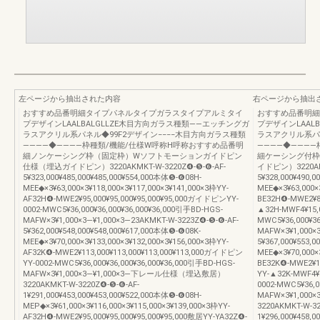
左ページから抽出された内容
右ページから抽出
おすすめ品番明細タイプパネルタイプガラスタイプアルミタイ
おすすめ品番明細
プデザインLAALBALGLLZE木目方向ガラス種類――エッチングガ
プデザインLAAL
ラスアクリル系パネル◆99F2デザイン−−−−木目方向ガラス種類
ラスアクリル系パネ
――――◆――――枠種類/機能/仕様W呼称H呼称おすすめ品番明
――――◆―――
細ノンケーシング枠（固定枠）Wソフトモーションガイドピン
細ケーシング付枠
仕様（埋込ガイドピン）3220AKMKT-W-3220Z❹-❺-❻-AF-
イドピン）3220AKM
5¥323,000¥485,000¥485,000¥554,000本体❺-❻08H-
5¥328,000¥490,
MEE◆×3¥63,000×3¥118,000×3¥117,000×3¥141,000×3枠YY-
MEE◆×3¥63,000×
AF32H❹-MWE2¥95,000¥95,000¥95,000¥95,000ガイドピンYY-
BE32H❹-MWE2¥8
0002-MWC5¥36,000¥36,000¥36,000¥36,000引手BD-HGS-
▲32H-MWF4¥15,
MAFW×3¥1,000×3―¥1,000×3―23AKMKT-W-3223Z❹-❺-❻-AF-
MWC5¥36,000¥36
5¥362,000¥548,000¥548,000¥617,000本体❺-❻08K-
MAFW×3¥1,000×
MEE◆×3¥70,000×3¥133,000×3¥132,000×3¥156,000×3枠YY-
5¥367,000¥553,
AF32K❹-MWE2¥113,000¥113,000¥113,000¥113,000ガイドピン
MEE◆×3¥70,000×
YY-0002-MWC5¥36,000¥36,000¥36,000¥36,000引手BD-HGS-
BE32K❹-MWE2¥1
MAFW×3¥1,000×3―¥1,000×3―下レール仕様（埋込敷居）
YY-▲32K-MWF4¥
3220AKMKT-W-3220Z❹-❺-❻-AF-
0002-MWC5¥36,0
1¥291,000¥453,000¥453,000¥522,000本体❺-❻08H-
MAFW×3¥1,00
MEP◆×3¥61,000×3¥116,000×3¥115,000×3¥139,000×3枠YY-
3220AKMKT-W-32
AF32H❹-MWE2¥95,000¥95,000¥95,000¥95,000敷居YY-YA32Z❹-
1¥296,000¥458,