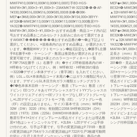
MWFP¥10,000¥10,000¥10,000¥10,000引手BD-HGS-
MEP◆×3¥61,000×
MAFW×3¥1,000×3―¥1,000×3―23AKMKT-W-3223Z❹-❺-❻-AF-
BE32H❹-MWE2¥8
1¥330,000¥516,000¥516,000¥585,000本体❺-❻08K-
▲32H-MWF4¥15,0
MEP◆×3¥68,000×3¥131,000×3¥130,000×3¥154,000×3枠YY-
MWFP¥10,000¥10
AF32K❹-MWE2¥113,000¥113,000¥113,000¥113,000敷居YY-
MAFW×3¥1,000×
YA32Z❹-MWFP¥10,000¥10,000¥10,000¥10,000引手BD-HGS-
1¥335,000¥521,
MAFW×3¥1,000×3―¥1,000×3―おすすめ品番・商品コード内の記
MEP◆×3¥68,000×
号おすすめ品番おこのみセレクトお好みに合わせて選択できま
BE32K❹-MWE2¥1
すAKMKT-❶-❷❸❹-❺-❻-❼-❽おすすめ品番の❶〜❽は下記より
YY-▲32K-MWF4¥1
選択してください。※規格表内のおすすめ品番は、が選択されて
YA32Z❹-MWFP¥10
います。❶機能WWソフトモーション❸錠Z設定なし❹勝手L左勝
MAFW×3¥1,0
手R右勝手※枠・ケーシング・敷居は推奨色が選択されますが、
足長さ（mm）見付
変更可能です。詳細は※床とのカラーコーディネート一覧
201XB14202〜21
P.78P.754左勝手（L）右勝手（R）❷サイズ呼称規格表内のW・
201❼枠・見込
H呼称をつなげてください。例：W呼称32・H呼称20の場合
ーシング枠（固定枠）
⇒3220❻デザイン本体デザイン（青字2桁）を入れてください。
221※ケーシン
例）LGL→GL※本体商品コード末尾の◆にはガラス種類記号が入
り壁厚191〜2
ります。デザインLGL木目方向ガラス種類エッチングガラス
埋込ガイドピン床
◆F❺色本体木目枠・ケーシング・敷居（下レール）敷居（ガイ
ト下レールφ22深さ1
ドピン）EDコウノキありYYプレシャスホワイトYYプレシャスホ
131026床材1
ワイト/クリエアイボリーEEソフトモーブなしEFソフトグレーな
ト下レールの詳細は
し※LZEデザインにはソフトモーブ色（EE）、ソフトグレー色
（mm）W呼称32W
（EF）の設定はありません。サイズ/基本寸法（mm）W呼称
2023H（DH）20
32W（DW）3220（816）有効開口2358.5H呼称2023H（DH）
ーシングケーシン
2023（1973）2306（2256）DWWDHH本体枠ノンケーシング枠
ガイドピンまたは
敷居引手※1※2ガイドピン下レール埋込ガイドピンまたは埋込敷
※2LBA・LZ
居※1色はシャインニッケルです。※2LBA・LZEデザインは手掛
シング付枠旧版カ
け付のため、引手は不要です。引手の変更詳細はP.731枠・敷居
の変更詳細はP.754ガラスの変更詳細はP.722片引戸3枚建可動間
仕切り／引戸上吊方式ノンケーシング枠（固定枠）商品の色