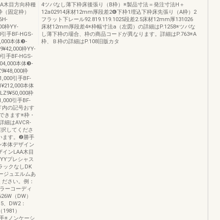
A木目方向枠種
4ツバなし薄下枠床後張り（B枠）※製品寸法＝発注寸法H＋
枠（固定枠）
12a02914床材12mm厚段差2❻下枠1埋込下枠床先張り（A枠）2
6H-
フラット下レール92.819.119.1025段差2.5床材12mm厚131026
00枠YY-
床材12mm厚段差4※枠幅寸法a（左図）の詳細はP.1258※ツバな
00引手BF-HGS-
し薄下枠の場合、枠の商品コードが異なります。詳細はP.763※A
7,000本体❸-
枠、Ｂ枠の詳細はP.108旧版カタ
¥42,000枠YY-
00引手BF-HGS-
204,000本体❸-
9¥48,000枠
1,000引手BF-
-1¥212,000本体
LZ9¥50,000枠
1,000引手BF-
コード内の記号おす
できます※枠・
細はAVCR-
選択してくださ
います。❷勝手
ン本体デザイン
ザインLAA木目
YYプレシャス
ラックなしDK
ージュエルムあ
ください。例：
のカラーコーディ
26W（DW）
15、DW2：
（1981）
枠引手※ノンケーシ