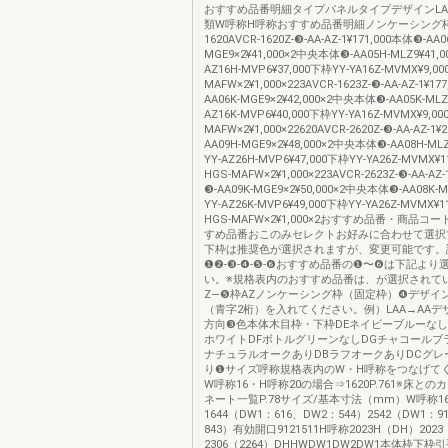
おすすめ品番明細タイプパネルタイプデザインLA
類W呼称H呼称おすすめ品番明細ノンケーシング
1620AVCR-1620Z-❸-AA-AZ-1¥171,000本体❸-AA0
MGE9×2¥41,000×2中央本体❸-AA05H-MLZ9¥41,0
AZ16H-MVP6¥37,000下枠YY-YA16Z-MVMX¥9,0
MAFW×2¥1,000×223AVCR-1623Z-❸-AA-AZ-1¥17
AA06K-MGE9×2¥42,000×2中央本体❸-AA05K-MLZ9
AZ16K-MVP6¥40,000下枠YY-YA16Z-MVMX¥9,0
MAFW×2¥1,000×22620AVCR-2620Z-❸-AA-AZ-1¥
AA09H-MGE9×2¥48,000×2中央本体❸-AA08H-MLZ
YY-AZ26H-MVP6¥47,000下枠YY-YA26Z-MVMX¥1
HGS-MAFW×2¥1,000×223AVCR-2623Z-❸-AA-AZ
❸-AA09K-MGE9×2¥50,000×2中央本体❸-AA08K-M
YY-AZ26K-MVP6¥49,000下枠YY-YA26Z-MVMX¥1
HGS-MAFW×2¥1,000×2おすすめ品番・商品
すめ品番おこのみセレクトお好みに合わせて選択
下枠は推奨色が選択されますが、変更可能です。詳
❶❷-❸-❹-❺-❻おすすめ品番の❶〜❻は下記より
い。※規格表内のおすすめ品番は、が選択されて
Z—❺枠AZノンケーシング枠（固定枠）❹デザイ
（青字2桁）を入れてください。例）LAA→AAデ
方向❸色本体木目枠・下枠DEネイビーブルーなし
ホワイトDFボトルグリーンなしDGチャコールブ
ナチュラルオークありDBラフオークありDCグレ
り❶サイズ呼称規格表内のW・H呼称をつなげて
W呼称16・H呼称20の場合⇒1620P.761※床と
ネート一覧P.78サイズ/基本寸法（mm）W呼称16
1644（DW1：616、DW2：544）2542（DW1：9
843）有効開口9121511H呼称2023H（DH）2023
2306（2264）DHHWDW1DW2DW1本体枠下