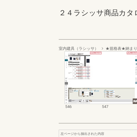
２４ラシッサ商品カタログ 54
室内建具（ラシッサ）
★規格表★納ま
546
547
左ページから抽出された内容