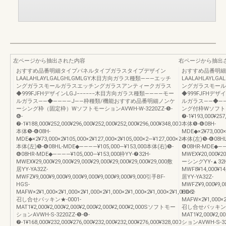
左ページから抽出された内容
右ページから抽出
おすすめ品番明細タイプパネルタイプガラスタイプデザイン
おすすめ品番明細
LAALAHLAYLGALGHLGMLGY木目方向ガラス種類―――エッチ
LAALAHLAYL
ングガラスモールガラスエッチングガラスアンティークガラス
ングガラスモール
◆999FJFHデザインLGJ−−−−−−木目方向ガラス種類――――モー
◆999FJFHデザ
ルガラス――◆――――J――枠種類/機能おすすめ品番明細ノンケ
ルガラス――◆―
ーシング枠（固定枠）WソフトモーションAVWH-W-3220ZZ-❺-
ング付枠Wソフトモー
❻-
❼-1¥193,000¥257
❼-1¥188,000¥252,000¥296,000¥252,000¥252,000¥296,000¥348,000
本体❺-❻08H-
本体❺-❻08H-
MDE◆×2¥73,000×
MDE◆×2¥73,000×2¥105,000×2¥127,000×2¥105,000×2―¥127,000×2―
本体(左)❺-❻08HL
本体(左)❺-❻08HL-MDE◆――――¥105,000―¥153,000本体(右)❺-
❻08HR-MDE◆―――
❻08HR-MDE◆――――¥105,000―¥153,000枠YY-❼32H-
MWEX¥20,000¥20,
MWEX¥29,000¥29,000¥29,000¥29,000¥29,000¥29,000¥29,000敷
ーシングYY-▲32H
居YY-YA32Z-
MWF8¥14,000¥14,
MWFZ¥9,000¥9,000¥9,000¥9,000¥9,000¥9,000¥9,000引手BF-
居YY-YA32Z-
HGS-
MWFZ¥9,000¥9,00
MAFW×2¥1,000×2¥1,000×2¥1,000×2¥1,000×2¥1,000×2¥1,000×2¥1,000×2
HGS-
召し合せパッキン★-0001-
MAFW×2¥1,000×2¥
MAT1¥2,000¥2,000¥2,000¥2,000¥2,000¥2,000¥2,000Sソフトモー
召し合せパッキン★-
ションAVWH-S-3220ZZ-❺-❻-
MAT1¥2,000¥2,0
❼-1¥168,000¥232,000¥276,000¥232,000¥232,000¥276,000¥328,000
ションAVWH-S-32