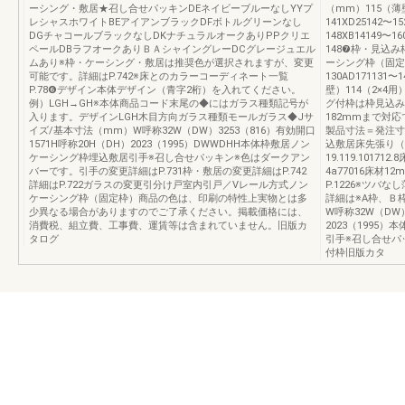
ーシング・敷居★召し合せパッキンDEネイビーブルーなしYYプ
（mm）115（薄壁）
レシャスホワイトBEアイアンブラックDFボトルグリーンなし
141XD25142〜1
DGチャコールブラックなしDKナチュラルオークありPPクリエ
148XB14149〜16
ペールDBラフオークありＢＡシャイングレーDCグレージュエル
148❼枠・見込
ムあり※枠・ケーシング・敷居は推奨色が選択されますが、変更
ーシング枠（固定枠） 
可能です。詳細はP.742※床とのカラーコーディネート一覧
130AD171131
P.78❻デザイン本体デザイン（青字2桁）を入れてください。
壁）114（2×4用
例）LGH→GH※本体商品コード末尾の◆にはガラス種類記号が
グ付枠は枠見込み
入ります。デザインLGH木目方向ガラス種類モールガラス◆Jサ
182mmまで対
イズ/基本寸法（mm）W呼称32W（DW）3253（816）有効開口
製品寸法＝発注寸法
1571H呼称20H（DH）2023（1995）DWWDHH本体枠敷居ノン
込敷居床先張り（
ケーシング枠埋込敷居引手※召し合せパッキン※色はダークアン
19.119.1017
バーです。引手の変更詳細はP.731枠・敷居の変更詳細はP.742
4a77016床材
詳細はP.722ガラスの変更引分け戸室内引戸／Vレール方式ノン
P.1226※ツ
ケーシング枠（固定枠）商品の色は、印刷の特性上実物とは多
詳細は※A枠、Ｂ枠
少異なる場合がありますのでご了承ください。掲載価格には、
W呼称32W（DW）
消費税、組立費、工事費、運賃等は含まれていません。旧版カ
2023（1995
タログ
引手※召し合せパ
付枠旧版カタ