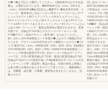
の❶〜❽は下記より選択してください。※規格表内のおすすめ品
召し合せパッキン★-
番は、が選択されています。❷W呼称W寸法（mm）DW寸法
MAT1¥2,000¥2,0
（mm）323253816❸錠Z設定なし❹勝手Z—❺色本体木目枠・ケ
グ枠見込み（mm
ーシング・敷居★召し合せパッキンDEネイビーブルーなしYYプ
（mm）115（薄壁）
レシャスホワイトBEアイアンブラックDFボトルグリーンなし
141XD25142〜1
DGチャコールブラックなしDKナチュラルオークありPPクリエ
148XB14149〜16
ペールDBラフオークありＢＡシャイングレーDCグレージュエル
148❼枠・見込
ムあり※枠・ケーシング・敷居は推奨色が選択されますが、変更
ーシング枠（固定枠） 
可能です。詳細はP.742※床とのカラーコーディネート一覧
130AD171131
P.78❻デザイン本体デザイン（青字2桁）を入れてください。
壁）114（2×4用
例）LGH→GH※本体商品コード末尾の◆にはガラス種類記号が
枠見込みとケーシ
入ります。デザインLGH木目方向ガラス種類モールガラス◆Jサ
で対応できます。
イズ/基本寸法（mm）W呼称32W（DW）3253（816）有効開口
発注寸法H＋12a
1571H呼称20H（DH）2023（1995）DWWDHH本体枠敷居ノン
張り（A枠）2フラッ
ケーシング枠埋込敷居引手※召し合せパッキン※色はダークアン
床材12mm厚段差2
バーです。引手の変更詳細はP.731枠・敷居の変更詳細はP.742
12mm厚段差2※
詳細はP.722ガラスの変更引違い戸4枚建室内引戸／Vレール方式
敷居の場合、枠の
ノンケーシング枠（固定枠）商品の色は、印刷の特性上実物と
の詳細はP.747
は多少異なる場合がありますのでご了承ください。掲載価格に
3253（816）有効
は、消費税、組立費、工事費、運賃等は含まれていません。旧
DWWDHH本体
版カタログ
※召し合せパッキ
旧版カタ