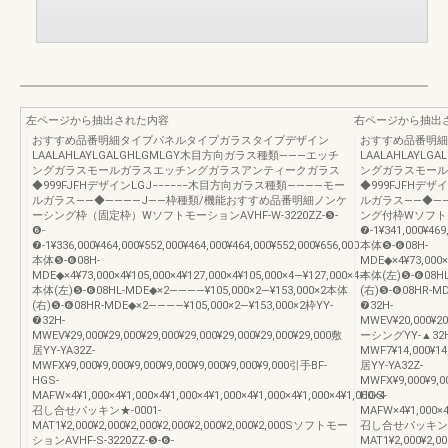
左ページから抽出された内容
右ページから抽出
おすすめ品番明細タイプパネルタイプガラスタイプデザイン
おすすめ品番明細
LAALAHLAYLGALGHLGMLGY木目方向ガラス種類―――エッチ
LAALAHLAYL
ングガラスモールガラスエッチングガラスアンティークガラス
ングガラスモール
◆999FJFHデザインLGJ−−−−−−木目方向ガラス種類――――モー
◆999FJFHデザ
ルガラス――◆――――J――枠種類/機能おすすめ品番明細ノンケ
ルガラス――◆―
ーシング枠（固定枠）WソフトモーションAVHF-W-3220ZZ-❺-
ング付枠Wソフトモー
❻-
❼-1¥341,000¥469
❼-1¥336,000¥464,000¥552,000¥464,000¥464,000¥552,000¥656,000
本体❺-❻08H-
本体❺-❻08H-
MDE◆×4¥73,000×
MDE◆×4¥73,000×4¥105,000×4¥127,000×4¥105,000×4―¥127,000×4―
本体(左)❺-❻08HL
本体(左)❺-❻08HL-MDE◆×2――――¥105,000×2―¥153,000×2本体
(右)❺-❻08HR-MD
(右)❺-❻08HR-MDE◆×2――――¥105,000×2―¥153,000×2枠YY-
❼32H-
❼32H-
MWEV¥20,000¥20,
MWEV¥29,000¥29,000¥29,000¥29,000¥29,000¥29,000¥29,000敷
ーシングYY-▲32H
居YY-YA32Z-
MWF7¥14,000¥14,
MWFX¥9,000¥9,000¥9,000¥9,000¥9,000¥9,000¥9,000引手BF-
居YY-YA32Z-
HGS-
MWFX¥9,000¥9,00
MAFW×4¥1,000×4¥1,000×4¥1,000×4¥1,000×4¥1,000×4¥1,000×4¥1,000×4
HGS-
召し合せパッキン★-0001-
MAFW×4¥1,000×4¥
MAT1¥2,000¥2,000¥2,000¥2,000¥2,000¥2,000¥2,000Sソフトモー
召し合せパッキン★-
ションAVHF-S-3220ZZ-❺-❻-
MAT1¥2,000¥2,0