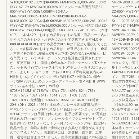
5¥108,000¥132,000本体❸-❹085H-MFR9×2¥38,000×2¥51,000×2
MFR9×2¥38,000×
枠YY-AZ17H-MWC6¥26,000¥26,000ノンレール用固定部品ZZ-
ケーシングYY-▲1
0004-MWBY¥4,000¥4,000把手BD-KAL-
ZZ-0004-MWBY¥4
MAFZ×2¥1,000×2―18MALCN-18M20❷-❸-❹-9-AZ-
MAFZ×2¥1,000×2
5¥108,000¥132,000本体❸-❹09MH-MFR9×2¥38,000×2¥51,000×2
5¥111,000¥135,
枠YY-AZ18MH-MWC6¥26,000¥26,000ノンレール用固定部品ZZ-
枠YY-BZ17H-MW
0004-MWBY¥4,000¥4,000把手BD-KAL-MAFZ×2¥1,000×2―（本体
MWC9¥4,000¥
×1P）（本体×2P）おすすめ品番おすすめ品番・商品コード内の
MWBY¥4,000¥4,
記号おこのみセレクトお好みに合わせて選択できますALCN-
18M20❷-❸-❹-9-
❶❷-❸-❹-❺-❻-❼おすすめ品番の❶〜❼は下記より選択してくだ
MFR9×2¥38,000×
さい。※規格表内のおすすめ品番は、が選択されています。❷吊
MWC6¥25,000¥
元本体×1Pの場合L左吊元R右吊元本体×2Pの場合Z—左吊元（L）
MWC9¥4,000¥
右吊元（R）（Z）※枠・ケーシングは推奨色が選択されます
MWBY¥4,000¥4
が、変更可能です。詳細は❸色本体木目枠・ケーシングDXチェ
カタログをご覧く
スナットありYYプレシャスホワイトDYチェリーありDZウォル
❺ミラー9なし▲
ナットありDRショコラオークあり❶サイズ呼称規格表内のW・
XA824XC19X
H呼称をつなげてください。例：W呼称07・H呼称20の場合
イン（青字2桁）
⇒0720P.758※床とのカラーコーディネート一覧P.78DHHSWW
木目方向❻枠AZ
サイズ/基本寸法（mm）W呼称
ーシング付枠❼下
0708M1213M161718MW（SW）734（693）824（783）
見込み77mm／
1188（573）1324（641）1644（801）1708（833）
シング枠見込み90
1824（891）有効開口5736639201056137614401556H呼称
シング枠見込み9
20H（DH）2023（1976）本体枠ノンレール用固定部品把手
（枠見込み90mm
※1※2ノンケーシング枠※3角型Ｌ※1色はシャインニッケルです。
ズ/基本寸法（mm）
※2LADデザインは手掛け付のため、把手は不要です。※3写真は
734（693）824（
枠見込み77mm用です。ノンレールタイプクローゼットドア／
1708（833）18
折れ戸H20H23ミラーなしミラー付ノンケーシング枠（固定枠）
573663920105
商品の色は、印刷の特性上実物とは多少異なる場合があります
本体枠＋ケーシン
のでご了承ください。掲載価格には、消費税、組立費、工事
付枠角型Ｌ※1色
費、運賃等は含まれていません。把手の変更詳細はP.736旧版カ
掛け付のため、把