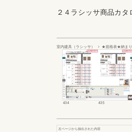
２４ラシッサ商品カタログ 43
室内建具（ラシッサ）
★規格表★納ま
434
435
左ページから抽出された内容