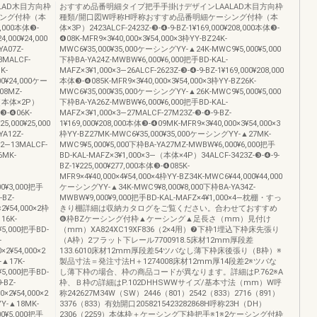
LAD木目方向枠
おすすめ品番明細タイプ把手手掛けデザインLAALAD木目方向枠
シング付枠（本
種類/開口図W呼称H呼称おすすめ品番明細ケーシング付枠（本
4,000本体❸-
体×3P）2423ALCF-2423Z-❸-❹-9-BZ-1¥169,000¥208,000本体❸-
,000¥24,000
❹08K-MFR9×3¥40,000×3¥54,000×3枠YY-BZ24K-
A07Z-
MWC6¥35,000¥35,000ケーシングYY-▲24K-MWC9¥5,000¥5,000
8MALCF-
下枠BA-YA24Z-MWBW¥6,000¥6,000把手BD-KAL-
K-
MAFZ×3¥1,000×3―26ALCF-2623Z-❸-❹-9-BZ-1¥169,000¥208,000
00¥24,000ケー
本体❸-❹085K-MFR9×3¥40,000×3¥54,000×3枠YY-BZ26K-
08MZ-
MWC6¥35,000¥35,000ケーシングYY-▲26K-MWC9¥5,000¥5,000
―（本体×2P）
下枠BA-YA26Z-MWBW¥6,000¥6,000把手BD-KAL-
体❸-❹06K-
MAFZ×3¥1,000×3―27MALCF-27M23Z-❸-❹-9-BZ-
5,000¥25,000
1¥169,000¥208,000本体❸-❹09MK-MFR9×3¥40,000×3¥54,000×3
A12Z-
枠YY-BZ27MK-MWC6¥35,000¥35,000ケーシングYY-▲27MK-
×2―13MALCF-
MWC9¥5,000¥5,000下枠BA-YA27MZ-MWBW¥6,000¥6,000把手
6MK-
BD-KAL-MAFZ×3¥1,000×3―（本体×4P）34ALCF-3423Z-❸-❹-9-
BZ-1¥225,000¥277,000本体❸-❹085K-
MFR9×4¥40,000×4¥54,000×4枠YY-BZ34K-MWC6¥44,000¥44,000
00¥3,000把手
ケーシングYY-▲34K-MWC9¥8,000¥8,000下枠BA-YA34Z-
-BZ-
MWBW¥9,000¥9,000把手BD-KAL-MAFZ×4¥1,000×4―枕棚・すっ
×2¥54,000×2枠
きり棚詳細は収納カタログをご覧ください。合わせておすすめ
16K-
❻枠BZケーシング付枠▲ケーシング▲足長さ（mm）見付け
¥5,000把手BD-
（mm）XA824XC19XF836（2×4用）❼下枠1埋込下枠床先張り
-
（A枠）2フラット下レール7700918.5床材12mm厚段差
×2¥54,000×2
133.6010床材12mm厚段差54ツバなし薄下枠床後張り（B枠）※
-▲17K-
製品寸法＝発注寸法H＋1274008床材12mm厚14段差2※ツバな
¥5,000把手BD-
し薄下枠の場合、枠の商品コードが異なります。詳細はP.762※A
-BZ-
枠、Ｂ枠の詳細はP.102DHHSWWサイズ/基本寸法（mm）W呼
0×2¥54,000×2
称242627M34W（SW）2446（801）2542（833）2716（891）
Y-▲18MK-
3376（833）有効開口2058215423282868H呼称23H（DH）
00¥5,000把手
2306（2259）本体枠＋ケーシング下枠把手※1※2ケーシング付枠