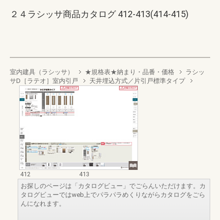
２４ラシッサ商品カタログ 412-413(414-415)
室内建具（ラシッサ）
★規格表★納まり・品番・価格
ラシッ
サD［ラテオ］室内引戸
天井埋込方式／片引戸標準タイプ
412
413
お探しのページは「カタログビュー」でごらんいただけます。カ
タログビューではweb上でパラパラめくりながらカタログをごら
んになれます。