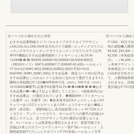
左ページから抽出された内容
右ページから抽出
おすすめ品番明細タイプパネルタイプガラスタイプデザイン
P.1042：特
LAALGALGLLGMLGN木目方向ガラス種類―エッチングガラスエ
時の差額❼入隅用
ッチングガラスエッチングガラスエッチングガラスガラス記号
¥9,000【¥3,0
9FFFF機能おすすめ品番明細WソフトモーションALTK-W-
¥2,000（本体
1624N❹-❺-❻-9特¥98,400特¥140,000特¥168,600本体特注
付）：＋¥6,00
（08524サイズ）特¥75,400特¥117,000特¥145,600レールセット
ン本体デザイン（
YY-DA16Z-MWC4¥22,000¥22,000¥22,000引手BD-HGS-
本体商品コード末
MAFW¥1,000¥1,000¥1,000おすすめ品番・商品コード内の記号お
LGA木目方向ガ
すすめ品番おこのみセレクトお好みに合わせて選択できます※入
で、入隅用縦部材
隅時の有効開口P.1223❷W呼称W寸法（mm）DW寸法（mm）
されません。詳細
161636832❹勝手L左勝手R右勝手ALTK-❶-❷24❸❹-❺-❻-❼おす
更詳細はP.751
すめ品番の❶〜❼は下記より選択してください。※規格表内のお
すすめ品番は、が選択されています。❶機能WWソフトモーショ
ン左勝手（L）右勝手（R）❺色本体木目DXチェスナットありDY
チェリーありDZウォルナットありDRショコラオークあり❸錠J
錠付（表示錠） 差額N錠なし表示錠錠受けセット※P.723※カス
ミガラス・アンティークガラス・モールガラスの勝手の詳細は※
発注システム上、全てのデザインでLRの選択が必要となりま
す。※レールセットは推奨色が選択されますが、変更可能です。
詳細は※床とのカラーコーディネート一覧P.78レールセット・入
隅用縦部材YYプレシャスホワイトP.751本体レールセット引手