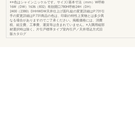
※※色はシャインニッケルです。サイズ/基本寸法（mm）W呼称
16W（DW）1636（832）有効開口780H呼称24H（DH）
2400（2380）DHHWDW天井仕上げ面FL錠の変更詳細はP.731引
手の変更詳細はP.731商品の色は、印刷の特性上実物とは多少異
なる場合がありますのでご了承ください。掲載価格には、消費
税、組立費、工事費、運賃等は含まれていません。※入隅用縦部
材選択時は除く。片引戸標準タイプ室内引戸／天井埋込方式旧
版カタログ