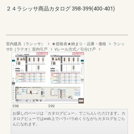
２４ラシッサ商品カタログ 398-399(400-401)
室内建具（ラシッサ）
★規格表★納まり・品番・価格
ラシッ
サD［ラテオ］室内引戸
Vレール方式／引分け戸
398
399
お探しのページは「カタログビュー」でごらんいただけます。カ
タログビューではweb上でパラパラめくりながらカタログをごら
んになれます。