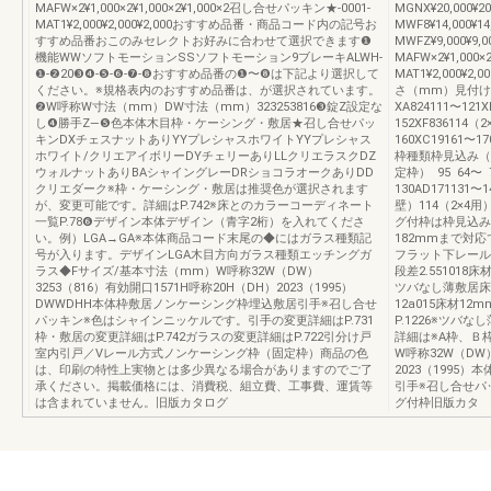
MAFW×2¥1,000×2¥1,000×2¥1,000×2召し合せパッキン★-0001-
MGNX¥20,000¥2
MAT1¥2,000¥2,000¥2,000おすすめ品番・商品コード内の記号お
MWF8¥14,000¥14
すすめ品番おこのみセレクトお好みに合わせて選択できます❶
MWFZ¥9,000¥9,
機能WWソフトモーションSSソフトモーション9ブレーキALWH-
MAFW×2¥1,000
❶-❷20❸❹-❺-❻-❼-❽おすすめ品番の❶〜❽は下記より選択して
MAT1¥2,000¥
ください。※規格表内のおすすめ品番は、が選択されています。
さ（mm）見付け
❷W呼称W寸法（mm）DW寸法（mm）323253816❸錠Z設定な
XA824111〜121X
し❹勝手Z—❺色本体木目枠・ケーシング・敷居★召し合せパッ
152XF836114（
キンDXチェスナットありYYプレシャスホワイトYYプレシャス
160XC19161〜1
ホワイト/クリエアイボリーDYチェリーありLLクリエラスクDZ
枠種類枠見込み（
ウォルナットありBAシャイングレーDRショコラオークありDD
定枠） 95 64〜 7
クリエダーク※枠・ケーシング・敷居は推奨色が選択されます
130AD171131
が、変更可能です。詳細はP.742※床とのカラーコーディネート
壁）114（2×4用
一覧P.78❻デザイン本体デザイン（青字2桁）を入れてくださ
グ付枠は枠見込み
い。例）LGA→GA※本体商品コード末尾の◆にはガラス種類記
182mmまで対
号が入ります。デザインLGA木目方向ガラス種類エッチングガ
フラット下レール3ツ
ラス◆Fサイズ/基本寸法（mm）W呼称32W（DW）
段差2.551018床
3253（816）有効開口1571H呼称20H（DH）2023（1995）
ツバなし薄敷居床
DWWDHH本体枠敷居ノンケーシング枠埋込敷居引手※召し合せ
12a015床材1
パッキン※色はシャインニッケルです。引手の変更詳細はP.731
P.1226※ツ
枠・敷居の変更詳細はP.742ガラスの変更詳細はP.722引分け戸
詳細は※A枠、Ｂ枠
室内引戸／Vレール方式ノンケーシング枠（固定枠）商品の色
W呼称32W（DW）
は、印刷の特性上実物とは多少異なる場合がありますのでご了
2023（1995
承ください。掲載価格には、消費税、組立費、工事費、運賃等
引手※召し合せパ
は含まれていません。旧版カタログ
グ付枠旧版カタ