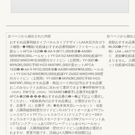
左ページから抽出された内容
右ページから抽出
おすすめ品番明細タイプパネルタイプデザインLAA木目方向ガラ
差額おすすめ品番
ス種類―◆9機能/化粧縁おすすめ品番明細Wソフトモーション両
¥6,000❹デザ
面セットAPCA-1620❷-❸-AA-9-2¥111,000本体❸-AA08H-
例）LAA→AAデ
MEM9¥58,000レールセットYY-DA16Z-MWE8¥29,000化粧縁YY-
り 差額❻化粧縁
ZB00Z-MWDH¥18,000壁付ガイドピン（土間用）YY-0001❷-
まりません。入隅
MVN2¥5,000引手BE-HGS-MAFW¥1,000片面セットAPCA-
ット化粧縁※詳細は
1620❷-❸-AA-9-1¥102,000本体❸-AA08H-MEM9¥58,000レールセ
ットYY-DA16Z-MWE8¥29,000化粧縁YY-ZA00Z-MWDH¥9,000壁
付ガイドピン（土間用）YY-0001❷-MVN2¥5,000引手BE-HGS-
MAFW¥1,000おすすめ品番・商品コード内の記号おすすめ品番
おこのみセレクトお好みに合わせて選択できます❶W呼称W寸法
（mm）DW寸法（mm）161644816❷勝手L左勝手R右勝手
APCA-❶20❷-❸-❹-❺-❻おすすめ品番の❶〜❻は下記より選択し
てください。※規格表内のおすすめ品番は、が選択されていま
す。左勝手（L）右勝手（R）❸色本体木目レールセット・化粧
縁・入隅用縦部材壁付ガイドピンDJホワイトオークありYYプレ
シャスホワイトYYプレシャスホワイト/クリエアイボリーDKナ
チュラルオークありDLスモークオークありDNブルーペイントあ
りDTピンクアッシュありDVグレーアッシュあり※レールセッ
ト・化粧縁・入隅用縦部材・壁付ガイドピンは推奨色が選択さ
れますが、変更可能です。詳細は※入隅時の有効開口は