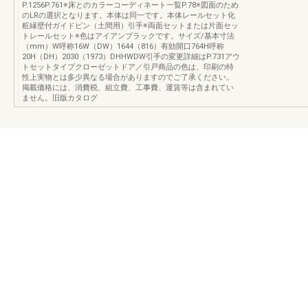
P.1256P.761※床とのカラーコーディネート一覧P.78※図面のため
のLRの選択となります。本体は同一です。本体レールセット化
粧縁壁付ガイドピン（土間用）引手※両面セットまたは片面セッ
トレールセット※色はアイアンブラックです。サイズ/基本寸法
（mm）W呼称16W（DW）1644（816）有効開口764H呼称
20H（DH）2030（1973）DHHWDW引手の変更詳細はP.731アウ
トセットタイプクローゼットドア／引戸商品の色は、印刷の特
性上実物とは多少異なる場合がありますのでご了承ください。
掲載価格には、消費税、組立費、工事費、運賃等は含まれてい
ません。旧版カタログ