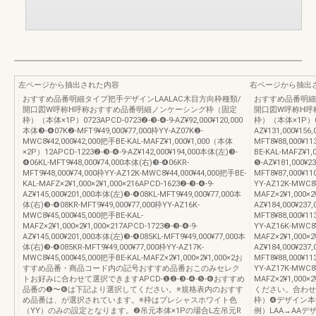
左ページから抽出された内容
右ページから抽出
おすすめ品番明細タイプ把手デザインLAALAC木目方向枠種類/
おすすめ品番明細
開口図W呼称H呼称おすすめ品番明細ノンケーシング枠（固定
開口図W呼称H呼
枠）（本体×1P）0723APCD-0723❷-❸-❹-9-AZ¥92,000¥120,000
枠）（本体×1P）072
本体❸-❹07K❷-MFT9¥49,000¥77,000枠YY-AZ07K❷-
AZ¥131,000¥1
MWC8¥42,000¥42,000把手BE-KAL-MAFZ¥1,000¥1,000（本体
MFT8¥88,000¥1
×2P）12APCD-1223❷-❸-❹-9-AZ¥142,000¥194,000本体(左)❸-
BE-KAL-MAFZ¥1
❹06KL-MFT9¥48,000¥74,000本体(右)❸-❹06KR-
❺-AZ¥181,000
MFT9¥48,000¥74,000枠YY-AZ12K-MWC8¥44,000¥44,000把手BE-
MFT8¥87,000¥1
KAL-MAFZ×2¥1,000×2¥1,000×216APCD-1623❷-❸-❹-9-
YY-AZ12K-MWC8¥
AZ¥145,000¥201,000本体(左)❸-❹08KL-MFT9¥49,000¥77,000本
MAFZ×2¥1,000×2
体(右)❸-❹08KR-MFT9¥49,000¥77,000枠YY-AZ16K-
AZ¥184,000¥2
MWC8¥45,000¥45,000把手BE-KAL-
MFT8¥88,000¥1
MAFZ×2¥1,000×2¥1,000×217APCD-1723❷-❸-❹-9-
YY-AZ16K-MWC8¥
AZ¥145,000¥201,000本体(左)❸-❹085KL-MFT9¥49,000¥77,000本
MAFZ×2¥1,000×2
体(右)❸-❹085KR-MFT9¥49,000¥77,000枠YY-AZ17K-
AZ¥184,000¥2
MWC8¥45,000¥45,000把手BE-KAL-MAFZ×2¥1,000×2¥1,000×2お
MFT8¥88,000¥1
すすめ品番・商品コード内の記号おすすめ品番おこのみセレク
YY-AZ17K-MWC8¥
トお好みに合わせて選択できますAPCD-❶❷-❸-❹-❺-❻おすすめ
MAFZ×2¥1,0
品番の❶〜❻は下記より選択してください。※規格表内のおすす
ください。合わせ
め品番は、が選択されています。※枠はプレシャスホワイト色
枠）❹デザイン本
（YY）のみの設定となります。❷吊元本体×1Pの場合L左吊元R
例）LAA→AA