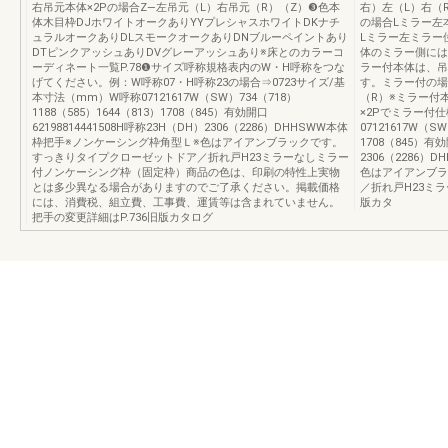
右吊元本体×2Pの場合Z—左吊元（L）右吊元（R）（Z）❸色本
右）左（L）右（
体木目枠DJホワイトオークありYYプレシャスホワイトDKナチ
の場合Lミラー左
ュラルオークありDLスモークオークありDNブルーペイントあり
Lミラー左ミラー
DTピンクアッシュありDVグレーアッシュあり※床とのカラーコ
体のミラー側には
ーディネート一覧P.78❶サイズ呼称規格表内のW・H呼称をつな
ラー付本体は、吊
げてください。例：W呼称07・H呼称23の場合⇒0723サイズ/基
す。ミラー付の場
本寸法（mm）W呼称07121617W（SW）734（718）
（R）※ミラー付
1188（585）1644（813）1708（845）有効開口
×2Pでミラー付
62198814441508H呼称23H（DH）2306（2286）DHHSWW本体
07121617W（SW
枠把手※ノンケーシング枠角型Ｌ※色はアイアンブラックです。
1708（845）有効
すっきりタイプクローゼットドア／折れ戸H23ミラーなしミラー
2306（2286
付ノンケーシング枠（固定枠）商品の色は、印刷の特性上実物
色はアイアンブラ
とは多少異なる場合がありますのでご了承ください。掲載価格
／折れ戸H23ミ
には、消費税、組立費、工事費、運賃等は含まれていません。
版カタ
把手の変更詳細はP.736旧版カタログ