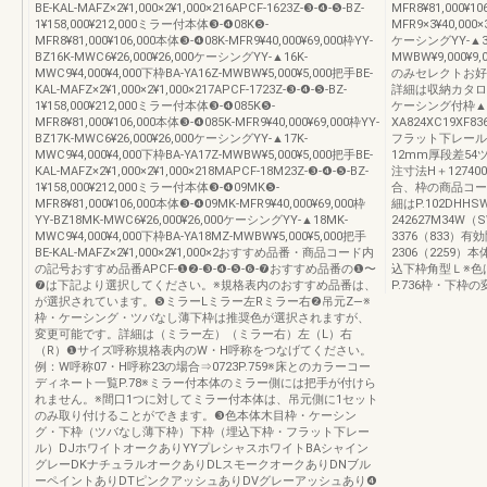
BE-KAL-MAFZ×2¥1,000×2¥1,000×216APCF-1623Z-❸-❹-❺-BZ-
MFR8¥81,000¥1
1¥158,000¥212,000ミラー付本体❸-❹08K❺-
MFR9×3¥40,000×
MFR8¥81,000¥106,000本体❸-❹08K-MFR9¥40,000¥69,000枠YY-
ケーシングYY-▲34K
BZ16K-MWC6¥26,000¥26,000ケーシングYY-▲16K-
MWBW¥9,000¥9,
MWC9¥4,000¥4,000下枠BA-YA16Z-MWBW¥5,000¥5,000把手BE-
のみセレクトお好
KAL-MAFZ×2¥1,000×2¥1,000×217APCF-1723Z-❸-❹-❺-BZ-
詳細は収納カタロ
1¥158,000¥212,000ミラー付本体❸-❹085K❺-
ケーシング付枠▲
MFR8¥81,000¥106,000本体❸-❹085K-MFR9¥40,000¥69,000枠YY-
XA824XC19X
BZ17K-MWC6¥26,000¥26,000ケーシングYY-▲17K-
フラット下レール77
MWC9¥4,000¥4,000下枠BA-YA17Z-MWBW¥5,000¥5,000把手BE-
12mm厚段差5
KAL-MAFZ×2¥1,000×2¥1,000×218MAPCF-18M23Z-❸-❹-❺-BZ-
注寸法H＋1274
1¥158,000¥212,000ミラー付本体❸-❹09MK❺-
合、枠の商品コー
MFR8¥81,000¥106,000本体❸-❹09MK-MFR9¥40,000¥69,000枠
細はP.102DH
YY-BZ18MK-MWC6¥26,000¥26,000ケーシングYY-▲18MK-
242627M34W（S
MWC9¥4,000¥4,000下枠BA-YA18MZ-MWBW¥5,000¥5,000把手
3376（833）有効
BE-KAL-MAFZ×2¥1,000×2¥1,000×2おすすめ品番・商品コード内
2306（2259
の記号おすすめ品番APCF-❶❷-❸-❹-❺-❻-❼おすすめ品番の❶〜
込下枠角型Ｌ※色
❼は下記より選択してください。※規格表内のおすすめ品番は、
P.736枠・下枠の
が選択されています。❺ミラーLミラー左Rミラー右❷吊元Z—※
枠・ケーシング・ツバなし薄下枠は推奨色が選択されますが、
変更可能です。詳細は（ミラー左）（ミラー右）左（L）右
（R）❶サイズ呼称規格表内のW・H呼称をつなげてください。
例：W呼称07・H呼称23の場合⇒0723P.759※床とのカラーコー
ディネート一覧P.78※ミラー付本体のミラー側には把手が付けら
れません。※間口1つに対してミラー付本体は、吊元側に1セット
のみ取り付けることができます。❸色本体木目枠・ケーシン
グ・下枠（ツバなし薄下枠）下枠（埋込下枠・フラット下レー
ル）DJホワイトオークありYYプレシャスホワイトBAシャイン
グレーDKナチュラルオークありDLスモークオークありDNブル
ーペイントありDTピンクアッシュありDVグレーアッシュあり❹