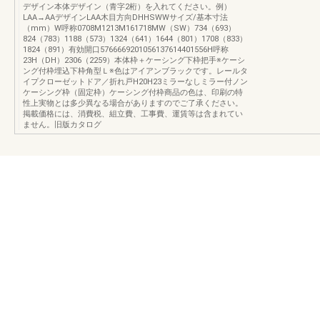
デザイン本体デザイン（青字2桁）を入れてください。例）
LAA→AAデザインLAA木目方向DHHSWWサイズ/基本寸法
（mm）W呼称0708M1213M161718MW（SW）734（693）
824（783）1188（573）1324（641）1644（801）1708（833）
1824（891）有効開口5766669201056137614401556H呼称
23H（DH）2306（2259）本体枠＋ケーシング下枠把手※ケーシ
ング付枠埋込下枠角型Ｌ※色はアイアンブラックです。レールタ
イプクローゼットドア／折れ戸H20H23ミラーなしミラー付ノン
ケーシング枠（固定枠）ケーシング付枠商品の色は、印刷の特
性上実物とは多少異なる場合がありますのでご了承ください。
掲載価格には、消費税、組立費、工事費、運賃等は含まれてい
ません。旧版カタログ