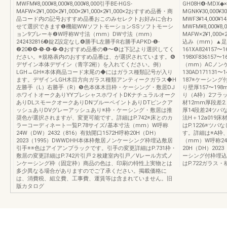
MWFM¥8,000¥8,000¥8,000¥8,000引手BE-HGS-
GH08H❹-MDX◆×
MAFW×2¥1,000×2¥1,000×2¥1,000×2¥1,000×2おすすめ品番・商
MGNK¥30,000¥3
品コード内の記号おすすめ品番おこのみセレクトお好みに合わ
MWF3¥14,000¥14
せて選択できます❶機能WWソフトモーションSSソフトモーシ
MWFM¥8,000¥8,0
ョン9ブレーキ❷W呼称W寸法（mm）DW寸法（mm）
MAFW×2¥1,000×
242432816❸錠Z設定なし❹勝手L左勝手R右勝手APKD-❶-
込み（mm）▲足
❷20❸❹-❺-❻-❼-❽おすすめ品番の❶〜❽は下記より選択してく
161XA824157〜1
ださい。※規格表内のおすすめ品番は、が選択されています。❻
198XF8361
デザイン本体デザイン（青字2桁）を入れてください。例）
（mm）ACノンケ
LGH→GH※本体商品コード末尾の◆にはガラス種類記号が入り
130AD171131〜
ます。デザインLGH木目方向ガラス種類アンティークガラス◆H
187※ケーシン
左勝手（L）右勝手（R）❺色本体木目枠・ケーシング・敷居DJ
り壁厚157〜1
ホワイトオークありYYプレシャスホワイトDKナチュラルオーク
り（A枠）2フラット
ありDLスモークオークありDNブルーペイントありDTピンクア
材12mm厚段差2.
ッシュありDVグレーアッシュあり※枠・ケーシング・敷居は推
厚14段差24ツ
奨色が選択されますが、変更可能です。詳細はP.742※床とのカ
法H＋12a019
ラーコーディネート一覧P.78サイズ/基本寸法（mm）W呼称
はP.1226※
24W（DW）2432（816）有効開口1572H呼称20H（DH）
す。詳細は※A枠、
2023（1995）DWWDHH本体枠敷居ノンケーシング枠埋込敷居
（mm）W呼称24
引手※※色はアイアンブラックです。引手の変更詳細はP.731枠・
20H（DH）20
敷居の変更詳細はP.742片引戸２枚建室内引戸／Vレール方式ノ
ーシング付枠埋込
ンケーシング枠（固定枠）商品の色は、印刷の特性上実物とは
はP.722ガラ
多少異なる場合がありますのでご了承ください。掲載価格に
は、消費税、組立費、工事費、運賃等は含まれていません。旧
版カタログ