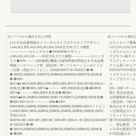
左ページから抽出された内容
右ページから抽出
おすすめ品番明細タイプパネルタイプガラスタイプデザイン
ガラスタイプ通風
LAALACLBBLAGLAHLAYLBALGA木目方向ガラス種類
LGCLHCLGGLGH
―――――――カスミガラス◆9999999Dデザイン
ミガラスカスミガ
LABLADLAFLGB−−−−木目方向ガラス種類―――――――カスミガ
グガラス+格子エ
ラス◆999――――D枠種類/機能/仕様W呼称H呼称おすすめ品番
ラスアンティーク
明細ノンケーシング枠（固定枠）Wソフトモーションガイドピ
クリル系パネルア
ン仕様（埋込ガイドピン）2420ASMHT-W-2420ZZ-❺-❻-
DDDGPFFFH922
❼-5¥282,000¥321,000¥378,000¥444,000¥444,000¥378,000本体
ミガラスカスミガ
❺-❻08H-
チングガラス―エ
MDY◆×2¥53,000×2¥66,000×2¥85,000×2¥107,000×2¥108,000×2―
ル
本体(左)❺-❻08HL-MDY◆―――――¥85,000本体(右)❺-❻08HR-
DD―GNF―P―――――2¥
MDY◆―――――¥85,000中央本体❺-❻08H-
受5…受注生産品
MMS◆¥56,000¥69,000¥88,000¥110,000¥112,000¥88,000本体❺-
み枠種類枠見込み
❻08H-MDY2×3――――――枠■-❼24H-
（固定枠）156116〜
MWE4¥80,000¥80,000¥80,000¥80,000¥80,000¥80,000ガイドピン
表内のおすすめ品
□-0002-MWC5¥36,000¥36,000¥36,000¥36,000¥36,000¥36,000引
ン仕様埋込ガイド
手BD-HGS-
フラット下レールφ22
MAFW×4¥1,000×4¥1,000×4¥1,000×4¥1,000×4―¥1,000×423ASMHT-
厚131026床材1
W-2423ZZ-❺-❻-
ン、埋込敷居、フ
❼-5¥318,000¥360,000¥426,000¥504,000¥504,000¥426,000本体
ト引手の変更P.7
❺-❻08K-
P.722旧版カタ