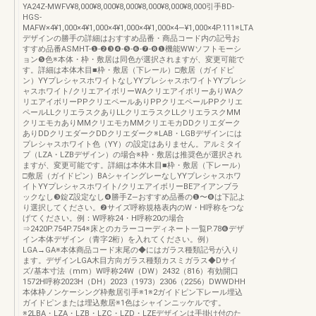
YA24Z-MWFV¥8,000¥8,000¥8,000¥8,000¥8,000¥8,000引手BD-
HGS-
MAFW×4¥1,000×4¥1,000×4¥1,000×4¥1,000×4―¥1,000×4P.111※LTA
デザインの勝手の詳細はおすすめ品番・商品コード内の記号お
すすめ品番ASMHT-❶-❷❸❹-❺-❻-❼-❽❶機能WWソフトモーシ
ョン❺色※本体・枠・敷居は同色が選択されますが、変更可能で
す。詳細は本体木目■枠・敷居（下レール）□敷居（ガイドピ
ン）YYプレシャスホワイトなしYYプレシャスホワイトYYプレシ
ャスホワイト/クリエアイボリーWAクリエアイボリーありWAク
リエアイボリーPPクリエペールありPPクリエペールPPクリエ
ペールLLクリエラスクありLLクリエラスクLLクリエラスクMM
クリエモカありMMクリエモカMMクリエモカDDクリエダーク
ありDDクリエダークDDクリエダーク※LAB・LGBデザインには
プレシャスホワイト色（YY）の設定はありません。アルミタイ
プ（LZA・LZBデザイン）の場合※枠・敷居は推奨色が選択され
ますが、変更可能です。詳細は本体木目■枠・敷居（下レール）
□敷居（ガイドピン）BAシャイングレーなしYYプレシャスホワ
イトYYプレシャスホワイト/クリエアイボリーBEアイアンブラ
ックなし❸錠Z設定なし❹勝手Z—おすすめ品番の❶〜❽は下記よ
り選択してください。❷サイズ呼称規格表内のW・H呼称をつな
げてください。例：W呼称24・H呼称20の場合
⇒2420P.754P.754※床とのカラーコーディネート一覧P.78❻デザ
イン本体デザイン（青字2桁）を入れてください。例）
LGA→GA※本体商品コード末尾の◆にはガラス種類記号が入り
ます。デザインLGA木目方向ガラス種類カスミガラス◆Dサイ
ズ/基本寸法（mm）W呼称24W（DW）2432（816）有効開口
1572H呼称2023H（DH）2023（1973）2306（2256）DWWDHH
本体枠ノンケーシング枠敷居引手※1※2ガイドピン下レール埋込
ガイドピンまたは埋込敷居※1色はシャインニッケルです。
※2LBA・LZA・LZB・LZC・LZD・LZEデザインは手掛け付のた