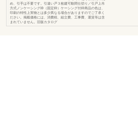
め、引手は不要です。引違い戸３枚建可動間仕切り／引戸上吊
方式ノンケーシング枠（固定枠）ケーシング付枠商品の色は、
印刷の特性上実物とは多少異なる場合がありますのでご了承く
ださい。掲載価格には、消費税、組立費、工事費、運賃等は含
まれていません。旧版カタログ