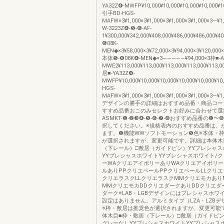
YA32Z❹-MWFP¥10,000¥10,000¥10,000¥10,000¥10
引手BD-HGS-
MAFW×3¥1,000×3¥1,000×3¥1,000×3¥1,000×3―¥1
W-3223Z❹-❺-❻-AF-
1¥300,000¥342,000¥408,000¥486,000¥486,000¥
❻08K-
MEN◆×3¥58,000×3¥72,000×3¥94,000×3¥120,000
本体❺-❻08K❹-MEN◆×3―――――¥94,000×3枠■-A
MWE2¥113,000¥113,000¥113,000¥113,000¥113,0
居■-YA32Z❹-
MWFP¥10,000¥10,000¥10,000¥10,000¥10,000¥1
HGS-
MAFW×3¥1,000×3¥1,000×3¥1,000×3¥1,000×3―¥1
デザインの勝手の詳細はおすすめ品番・商品コー
すすめ品番おこのみセレクトお好みに合わせて選
ASMKT-❶-❷❸❹-❺-❻-❼-❽おすすめ品番の❶
択してください。※規格表内のおすすめ品番は、
ます。❶機能WWソフトモーション❺色※本体・
が選択されますが、変更可能です。詳細は本体木
（下レール）□敷居（ガイドピン）YYプレシャス
YYプレシャスホワイトYYプレシャスホワイト/
ーWAクリエアイボリーありWAクリエアイボリー
ルありPPクリエペールPPクリエペールLLクリエ
クリエラスクLLクリエラスクMMクリエモカあり
MMクリエモカDDクリエダークありDDクリエダ
ダーク※LAB・LGBデザインにはプレシャスホワ
設定はありません。アルミタイプ（LZA・LZBデ
※枠・敷居は推奨色が選択されますが、変更可能
体木目■枠・敷居（下レール）□敷居（ガイドピン
グレーなしYYプレシャスホワイトYYプレシャス