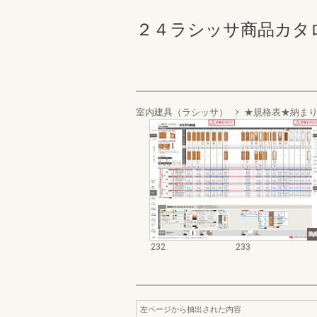
２４ラシッサ商品カタログ 23
室内建具（ラシッサ）
★規格表★納ま
232
233
左ページから抽出された内容