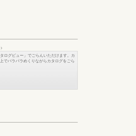
タログビュー」でごらんいただけます。カ
b上でパラパラめくりながらカタログをごら