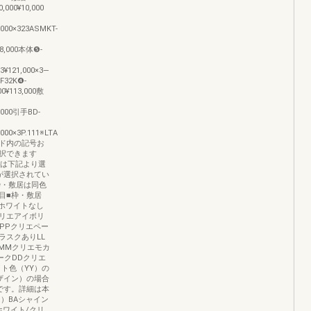
,000¥10,000
,000×323ASMKT-
408,000本体❺-
×3¥121,000×3―
F32K❹-
00¥113,000敷
0,000引手BD-
,000×3P.111※LTA
ド内の記号お
択できます
〜❽は下記より選
が選択されてい
枠・敷居は同色
目■枠・敷居
ホワイトなし
クリエアイボリ
PPクリエペー
ラスクありLL
MMクリエモカ
ークDDクリエ
イト色（YY）の
ザイン）の場合
です。詳細は本
）BAシャイン
ホワイト/クリ