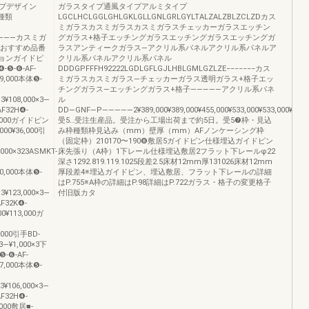
プデザイン
ガラスタイプ通風タイプアルミタイプ
ス種類
LGCLHCLGGLGHLGKLGLLGNLGRLGYLTALZALZBLZCLZDカス
ミガラスカスミガラスカスミガラスチェッカーガラスエッチン
――――カスミガ
グガラス+格子エッチングガラスエッチングガラスエッチングガ
称おすすめ品番
ラスアンティークガラス―アクリル系パネルアクリル系パネルア
ョンガイドピ
クリル系パネルアクリル系パネル
❺-❻-AF-
DDDGPFFFH92222LGDLGFLGJLHBLGMLGZLZE−−−−−−−カス
389,000本体❺-
ミガラスカスミガラス―チェッカーガラス透明ガラス+格子エッ
チングガラス―エッチングガラス+格子―――――アクリル系パネ
×3¥108,000×3―
ル
F32H❹-
DD―GNF―P―――――2¥389,000¥389,000¥455,000¥533,000¥533,000¥767,000¥3
¥95,000ガイドピン
受5…受注生産品。受注から工場出荷まで約5日。受5❼枠・見込
,000¥36,000引
み枠種類枠見込み（mm）壁厚（mm）AFノンケーシング枠
（固定枠）210170〜190❽敷居5ガイドピン仕様埋込ガイドピン
,000×323ASMKT-
床先張り（A枠）1下レール仕様埋込敷居2フラット下レールφ22
深さ1292.819.119.1025段差2.5床材12mm厚131026床材12mm
440,000本体❺-
厚段差4※埋込ガイドピン、埋込敷居、フラット下レールの詳細
はP.755※A枠の詳細はP.98詳細はP.722ガラス・格子の変更格子
×3¥123,000×3―
付旧版カタ
F32K❹-
00¥113,000ガ
6,000引手BD-
×3―¥1,000×3下
-❻-AF-
357,000本体❺-
×3¥106,000×3―
F32H❹-
5,000敷居■-