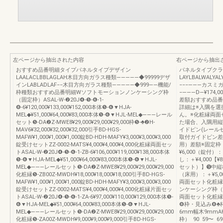
左ページから抽出された内容
右ページから抽出
おすすめ品番明細タイプパネルタイプデザイン
パネルタイプクラ
LAALACLBBLAGLAH木目方向ガラス種類―――――◆99999デザ
LAYLBALWAL
インLABLADLAF−−木目方向ガラス種類―――――◆999――機能/
−−−―――カスミ
枠種類おすすめ品番明細Wソフトモーションノンケーシング枠
−―――D―¥174,000¥
（固定枠）ASAL-W-❷20J❹-❺-❻-1-
差額おすすめ品番
❽-6¥120,000¥133,000¥152,000本体❺-❻▼HJA-
詳細は※入隅を選
MEL◆¥51,000¥64,000¥83,000本体❺-❻▼HJL-MEL◆―――レール
ん。※化粧縁両面
セット❺-DA❷Z-MWE8¥29,000¥29,000¥29,000枠❺-♣❷H-
た場合、入隅用縦
MAV6¥32,000¥32,000¥32,000引手BD-HGS-
イドピン(レール
MAFW¥1,000¥1,000¥1,000錠BD-HDH-MAFY¥3,000¥3,000¥3,000
取付ガイドピン差
錠受けセットZZ-0002-MATS¥4,000¥4,000¥4,000化粧縁両面セッ
用）差額※固定枠
トASAL-W-❷20J❹-❺-❻-1-ZB-6¥106,000¥119,000¥138,000本体
¥6,000（錠付
❺-❻▼HJA-MEL◆¥51,000¥64,000¥83,000本体❺-❻▼HJL-
し：＋¥4,000【
MEL◆―――レールセット❺-DA❷Z-MWE8¥29,000¥29,000¥29,000
セット）】➒中縦
化粧縁❺-ZB00Z-MWDH¥18,000¥18,000¥18,000引手BD-HGS-
（床用）：＋¥5
MAFW¥1,000¥1,000¥1,000錠BD-HDH-MAFY¥3,000¥3,000¥3,000
両面セット化粧縁
錠受けセットZZ-0002-MATS¥4,000¥4,000¥4,000化粧縁片面セッ
ンケーシング枠（
トASAL-W-❷20J❹-❺-❻-1-ZA-6¥97,000¥110,000¥129,000本体❺-
両面セット化粧縁
❻▼HJA-MEL◆¥51,000¥64,000¥83,000本体❺-❻▼HJL-
❽枠・見込み❽♣
MEL◆―――レールセット❺-DA❷Z-MWE8¥29,000¥29,000¥29,000
6mm幅木9mm
化粧縁❺-ZA00Z-MWDH¥9,000¥9,000¥9,000引手BD-HGS-
枠） 90 59〜 69