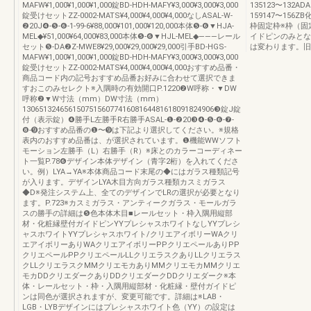
MAFW¥1,000¥1,000¥1,000錠BD-HDH-MAFY¥3,000¥3,000¥3,000
135123〜132ADA
錠受けセットZZ-0002-MATS¥4,000¥4,000¥4,000なしASAL-W-
159147〜15
❷20J❹-❺-❻-1-99-6¥88,000¥101,000¥120,000本体❺-❻▼HJA-
枠固定枠※枠（固
MEL◆¥51,000¥64,000¥83,000本体❺-❻▼HJL-MEL◆―――レール
イドピンのみとな
セット❺-DA❷Z-MWE8¥29,000¥29,000¥29,000引手BD-HGS-
は変わります。旧
MAFW¥1,000¥1,000¥1,000錠BD-HDH-MAFY¥3,000¥3,000¥3,000
錠受けセットZZ-0002-MATS¥4,000¥4,000¥4,000おすすめ品番・
商品コード内の記号おすすめ品番お好みに合わせて選択できま
すおこのみセレクト※入隅時の有効開口P.1220❷W呼称・▼DW
呼称❷▼W寸法（mm）DW寸法（mm）
1306513246561507515607741608164481618091824906❸錠J錠
付（表示錠）❹勝手L左勝手R右勝手ASAL-❶-❷20❸❹-❺-❻-❼-
❽-➒おすすめ品番の❶〜➒は下記より選択してください。※規格
表内のおすすめ品番は、が選択されています。❶機能WWソフト
モーション左勝手（L）右勝手（R）※床とのカラーコーディネー
ト一覧P.78❻デザイン本体デザイン（青字2桁）を入れてくださ
い。例）LYA→YA※本体商品コード末尾の◆にはガラス種類記号
が入ります。デザインLYA木目方向ガラス種類カスミガラス
◆D※発注システム上、全てのデザインでLRの選択が必要となり
ます。P.723※カスミガラス・アンティークガラス・モールガラ
スの勝手の詳細は❺色本体木目■レールセット・枠入隅用縦部
材・化粧縁壁付ガイドピンYYプレシャスホワイトなしYYプレシ
ャスホワイトYYプレシャスホワイト/クリエアイボリーWAクリ
エアイボリーありWAクリエアイボリーPPクリエペールありPP
クリエペールPPクリエペールLLクリエラスクありLLクリエラス
クLLクリエラスクMMクリエモカありMMクリエモカMMクリエ
モカDDクリエダークありDDクリエダークDDクリエダーク※本
体・レールセット・枠・入隅用縦部材・化粧縁・壁付ガイドピ
ンは同色が選択されますが、変更可能です。詳細は※LAB・
LGB・LYBデザインにはプレシャスホワイト色（YY）の設定は