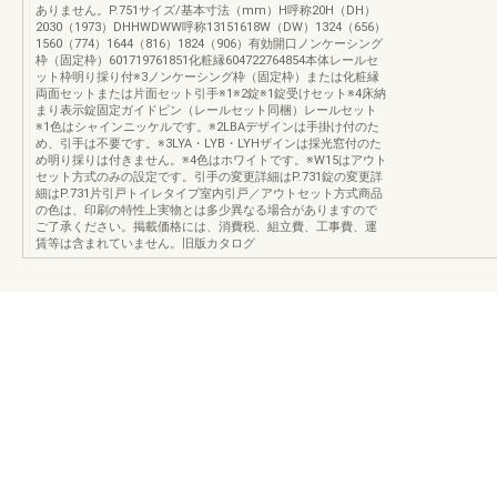
ありません。P.751サイズ/基本寸法（mm）H呼称20H（DH）
2030（1973）DHHWDWW呼称13151618W（DW）1324（656）
1560（774）1644（816）1824（906）有効開口ノンケーシング
枠（固定枠）601719761851化粧縁604722764854本体レールセ
ット枠明り採り付※3ノンケーシング枠（固定枠）または化粧縁
両面セットまたは片面セット引手※1※2錠※1錠受けセット※4床納
まり表示錠固定ガイドピン（レールセット同梱）レールセット
※1色はシャインニッケルです。※2LBAデザインは手掛け付のた
め、引手は不要です。※3LYA・LYB・LYHザインは採光窓付のた
め明り採りは付きません。※4色はホワイトです。※W15はアウト
セット方式のみの設定です。引手の変更詳細はP.731錠の変更詳
細はP.731片引戸トイレタイプ室内引戸／アウトセット方式商品
の色は、印刷の特性上実物とは多少異なる場合がありますので
ご了承ください。掲載価格には、消費税、組立費、工事費、運
賃等は含まれていません。旧版カタログ