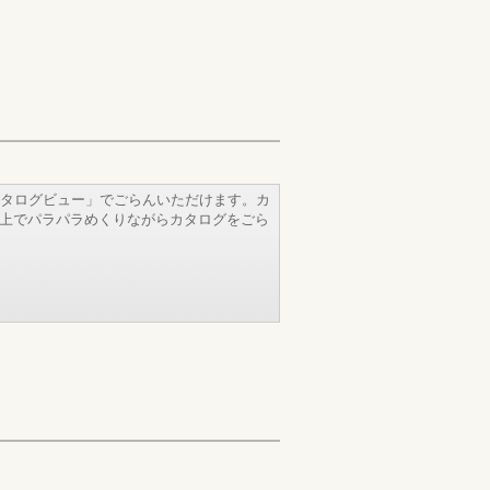
タログビュー」でごらんいただけます。カ
b上でパラパラめくりながらカタログをごら