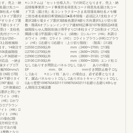
ます。売上・納
※システムは「セット仕様入力」での対応となります。売上・納
名届け先コー
品情報事業所コード事業所名得意先コード得意先名届け先コー
御社名メモ欄
ド下店（届け先）名コントラクターさま名現場名御社名メモ欄
1タイプ選択2
ご担当者名依頼日希望納品日■基本情報・必須記入1支柱タイプ
手すりタイプ選
選択2踊り場タイプ選択3踏板色選択4廻り方向選択5上り切り段
（下廻りタイプ
数・階高6オプションインテリア建材特記事項107有償部品KB直
り受け・支柱色
線階段らせん階段吹抜け用手すり□1本柱タイプ □分割タイプ□入
2先付けベース
隅踊り場 □平面踊り場アルミ（鋳物） □シルバー（HA）木調 □
法が250～
ホワイト（HB） □ライト（HC） □ライトブラウン(HR) □ブラウ
3上段框補助
ン（HE）□左廻り □右廻り〈上り切り階段〉 〈階高〉□12段
ます。14発注寸
□2550 □2550以外 mm（2400〜2700）□13段
06直線階段
□2700 □2700以外 mm（2600〜2925）□14段
ンP.36部材一
□2900 □2900以外 mm（2800〜3150）□15段
注対応品 —納ま
□3100 □3100以外 mm（3000〜3200）エンド柱 □
線タイプ □下
なし □ありすき間防止パネル □なし □あり ありの場合：
板幅950mmの
EP mm、EK mmすき間防止格子 □な
□6段 □7段
し □あり ※エンド柱「あり」の場合は、必ず必要となりま
□15段※下廻りタイ
す。蹴込パネルセット □なし □ありボルトキャップセット □なし
90°連結 □
□あり壁壁10987654321111098765432111右廻り左廻りKBらせ
 □片側連結□
ん階段注文確認書
板幅選択と同じサ
ワイト（HB）
（HE）□ホワ
) □ブラウン
ワイト（HK）□
ワイト（HN）
プの場合□階
両方特注寸法
特注寸法の場
）は整数となり