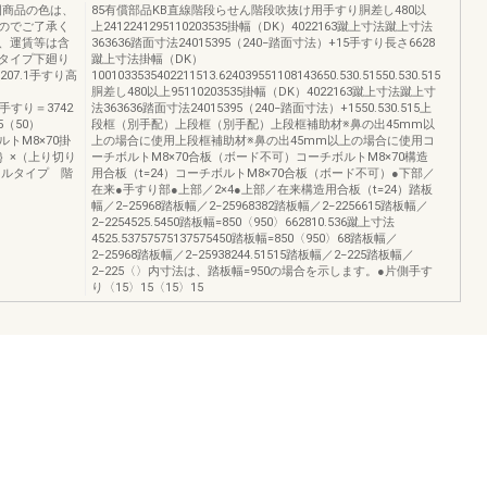
図商品の色は、
85有償部品KB直線階段らせん階段吹抜け用手すり胴差し480以
のでご了承く
上2412241295110203535掛幅（DK）4022163蹴上寸法蹴上寸法
、運賃等は含
363636踏面寸法24015395（240−踏面寸法）+15手すり長さ6628
タイプ下廻り
蹴上寸法掛幅（DK）
207.1手すり高
1001033535402211513.624039551108143650.530.51550.530.515
胴差し480以上95110203535掛幅（DK）4022163蹴上寸法蹴上寸
32.9手すり＝3742
法363636踏面寸法24015395（240−踏面寸法）+1550.530.515上
5（50）
段框（別手配）上段框（別手配）上段框補助材※鼻の出45mm以
ルトM8×70掛
上の場合に使用上段框補助材※鼻の出45mm以上の場合に使用コ
θ｝×（上り切り
ーチボルトM8×70合板（ボード不可）コーチボルトM8×70構造
パネルタイプ 階
用合板（t=24）コーチボルトM8×70合板（ボード不可）●下部／
在来●手すり部●上部／2×4●上部／在来構造用合板（t=24）踏板
幅／2−25968踏板幅／2−25968382踏板幅／2−2256615踏板幅／
2−2254525.5450踏板幅=850〈950〉662810.536蹴上寸法
4525.53757575137575450踏板幅=850〈950〉68踏板幅／
2−25968踏板幅／2−25938244.51515踏板幅／2−225踏板幅／
2−225〈〉内寸法は、踏板幅=950の場合を示します。●片側手す
り〈15〉15〈15〉15