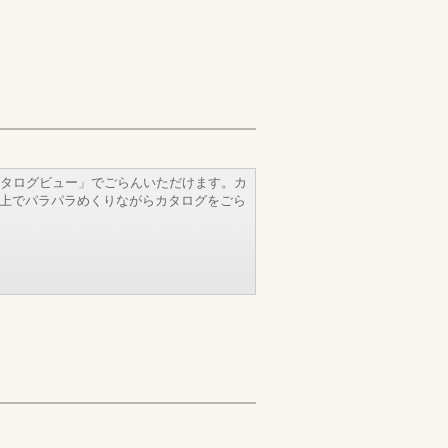
タログビュー」でごらんいただけます。カ
b上でパラパラめくりながらカタログをごら