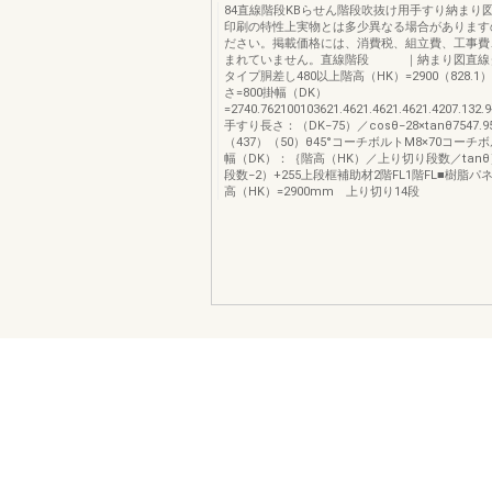
84直線階段KBらせん階段吹抜け用手すり納まり
印刷の特性上実物とは多少異なる場合があります
ださい。掲載価格には、消費税、組立費、工事費
まれていません。直線階段 ｜納まり図直線
タイプ胴差し480以上階高（HK）=2900（828.1）
さ=800掛幅（DK）
=2740.762100103621.4621.4621.4621.4207.1
手すり長さ：（DK−75）／cosθ−28×tanθ7547.9
（437）（50）θ45°コーチボルトM8×70コーチボ
幅（DK）：｛階高（HK）／上り切り段数／tan
段数−2）+255上段框補助材2階FL1階FL■樹脂
高（HK）=2900mm 上り切り14段