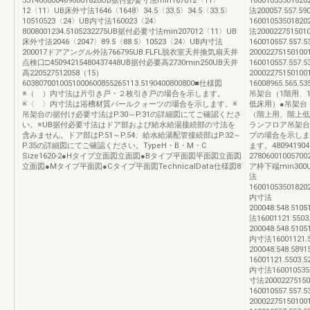
3314008004698001820UB据付必要寸法min167012〈11〉
16001053501820
12〈11〉UB床外寸法1646〈1648〉34.5〈33.5〉34.5〈33.5〉
法200057.557.5
10510523〈24〉UB内寸法160023〈24〉
16001053501820
8008001234.5105232275UB据付必要寸法min207012〈11〉UB
法20002275150
床外寸法2046〈2047〉89.5〈88.5〉10523〈24〉UB内寸法
160010557.557
200017ドアアングル外法766795UB.FLFL脱衣室天井換気扇天井
2000227515010
点検口□45094215480437448UB据付必要高2730min250UB天井
160010557.557.
高220527512058（15）
2000227515010
6038070010051000600855265113.5190400800800■仕様図
16008965.565.5
※（ ）内寸法は片引き戸・２枚引き戸の場合を示します。
吊架台（1階用、
※〈 〉内寸法は浴槽材質パールクォーツの場合を示します。※
低床用）●吊架台
吊架台の据付け必要寸法はP.30～P.31の詳細図にてご確認くださ
（階上用、階上低
い。※UB据付必要寸法はドア部および給水給湯接続部の寸法を
ランフロア吊架台
含みません。ドア部はP.51～P.54、給水給湯配管接続部はP.32～
プの場合を示しま
P.35の詳細図にてご確認ください。TypeH・B・M・C
ます。4809419
Size1620-2●Hタイプ立面図立面図●Bタイプ平面図平面図立面図
27806001005700
立面図●Mタイプ平面図●Cタイプ平面図TechnicalData仕様図8
ア枠下端min300U
法
160010535018202
内寸法
200048.548.510
法16001121.5503
200048.548.5105
内寸法16001121.5
200048.548.589
16001121.5503.5
内寸法1600105350
寸法2000227515
160010557.557
2000227515010