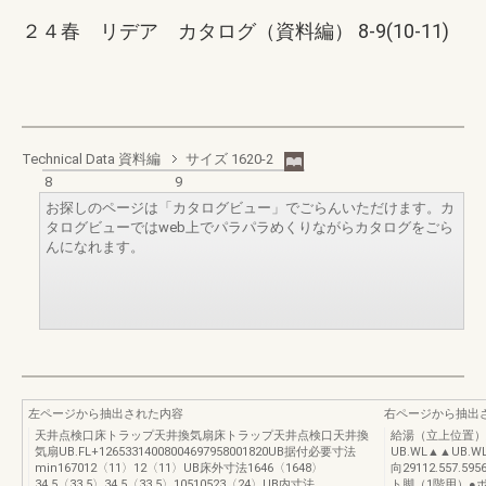
２４春 リデア カタログ（資料編） 8-9(10-11)
Technical Data 資料編
サイズ 1620-2
8
9
お探しのページは「カタログビュー」でごらんいただけます。カ
タログビューではweb上でパラパラめくりながらカタログをごら
んになれます。
左ページから抽出された内容
右ページから抽出
天井点検口床トラップ天井換気扇床トラップ天井点検口天井換
給湯（立上位置）
気扇UB.FL+12653314008004697958001820UB据付必要寸法
UB.WL▲▲UB
min167012〈11〉12〈11〉UB床外寸法1646〈1648〉
向29112.557.5
34.5〈33.5〉34.5〈33.5〉10510523〈24〉UB内寸法
ト脚（1階用）●