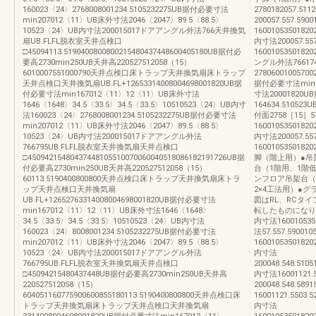
160023〈24〉2768008001234.5105232275UB据付必要寸法
2780182057.51
min207012〈11〉UB床外寸法2046〈2047〉89.5〈88.5〉
200057.557.59
10523〈24〉UB内寸法200015017ドアアングル外法766天井換気
16001053501820
扇UB.FLFL脱衣室天井点検口
内寸法200057.55
□45094113.5190400800800215480437448600405180UB据付必
16001053501
要高2730min250UB天井高220527512058（15）
ングル外法766174
6010007551000790天井点検口床トラップ天井換気扇床トラップ
27806001005700
天井点検口天井換気扇UB.FL+12653314008004698001820UB据
据付必要寸法min20
付必要寸法min167012〈11〉12〈11〉UB床外寸法
寸法20001820
1646〈1648〉34.5〈33.5〉34.5〈33.5〉10510523〈24〉UB内寸
164634.51052
法160023〈24〉2768008001234.5105232275UB据付必要寸法
付面2758［15］57
min207012〈11〉UB床外寸法2046〈2047〉89.5〈88.5〉
16001053501820
10523〈24〉UB内寸法200015017ドアアングル外法
内寸法200057.55
766795UB.FLFL脱衣室天井換気扇天井点検口
16001053501
□45094215480437448105510070060040518086182191726UB据
脚（階上用）●吊
付必要高2730min250UB天井高220527512058（15）
台（1階用、1階
60113.5190400800800天井点検口床トラップ天井換気扇床トラ
ンフロア吊架台（
ップ天井点検口天井換気扇
2×4工法用）●
UB.FL+12652763314008004698001820UB据付必要寸法
図はRL、RCタ
min167012〈11〉12〈11〉UB床外寸法1646〈1648〉
転したものになります
34.5〈33.5〉34.5〈33.5〉10510523〈24〉UB内寸法
内寸法1600105350
160023〈24〉8008001234.5105232275UB据付必要寸法
法57.557.59001
min207012〈11〉UB床外寸法2046〈2047〉89.5〈88.5〉
160010535018202
10523〈24〉UB内寸法200015017ドアアングル外法
内寸法
766795UB.FLFL脱衣室天井換気扇天井点検口
200048.548.5105
□45094215480437448UB据付必要高2730min250UB天井高
内寸法16001121.5
220527512058（15）
200048.548.589
604051160775900600855180113.5190400800800天井点検口床
16001121.5503.5
トラップ天井換気扇床トラップ天井点検口天井換気扇
内寸法