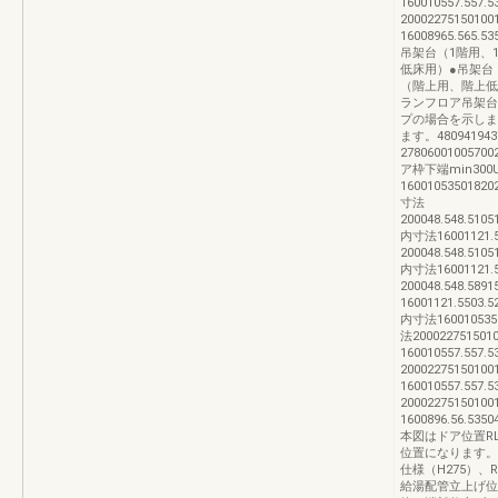
160010557.557.
2000227515010
16008965.565.5
吊架台（1階用、
低床用）●吊架台
（階上用、階上低
ランフロア吊架台
プの場合を示しま
ます。4809419
27806001005700
ア枠下端min300U
16001053501820
寸法
200048.548.5105
内寸法16001121.5
200048.548.5105
内寸法16001121.5
200048.548.589
16001121.5503.5
内寸法1600105350
法20002275150
160010557.557
2000227515010
160010557.557.
2000227515010
1600896.56.535
本図はドア位置RL
位置になります。
仕様（H275）
給湯配管立上げ位置