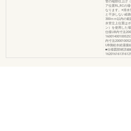
管の端部仕上げ（
ア位置RL,RCの
なります。※排水
と干渉しない経路
300ｍｍ以内の
水管立上位置はボ
ン）を使用した場
仕様UB内寸法20
16001400100525
内寸法200010052
UB側給水給湯接続
■仕様図部材詳細
16201616131612