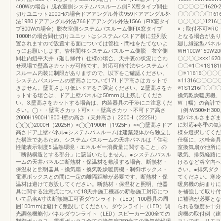
400Wの場合）脱衣室側システムバスルーム側FIX窓タイプ間仕
〇〇〇〇〇1620
切りユニット2000Hの場合ドアアングル外法959ドアアングル外
〇〇〇〇〇〇161
法1980ドアアングル外法766ドアアングル外法1566（FIX窓タイ
〇〇〇〇〇1216
プ800Wの場合）脱衣室側システムバスルーム側FIX窓タイプ
×；取付不可※R
1000Hの場合間仕切りユニットはシステムバスドア横に並列設
となる場合があり
置されますので設置する面については管柱・間柱をたてないよ
廻し縁梁型パネル
うにお願いします。管柱間柱システムバスルーム側脱 衣室側
WH100W150W20
間柱内組平天井（廻し縁付）仕様の場合、天井裏の状況に合わ
〇〇〇〇×××162
せ現場で壁高さカットが可能です。対応可能寸法やシステムバ
〇〇※1〇※1S1
スルーム内装に制限がありますので、以下をご確認ください。
〇※11616〇〇
システムバスルームの壁高さについて171.ドア高さはカットで
※11316〇〇〇〇
きません。壁高さより低いドアをご選定ください。2.壁高さをカ
※1S1216〇〇
ットする場合は、ドア上壁パネルは50mm以上残してくださ
換気乾燥暖房機、
い。3.壁高さをカットする場合は、内装器具の干渉にご注意くだ
W（幅）の合計で
さい。◯・・壁高さカット可×・・壁高さカット不可ドア高さ
（例:W500×H3
2000H1900H1800H壁の高さ（天井高さ）2200H（2225H）
型パネルさまざま
◯◯◯2000H（2025H）×◯◯1900H（1925H）××◯壁高さドア
に対応●冬季の気
高さドア上壁パネル●システムバスルームは建築躯体から独立し
様を選択してくだ
た構造であるため、システムバスルームの天井パネルは「住宅
仕様に、水栓金具
性能表示制度5.温熱環境・エネルギー消費量に関すること」の
室換気扇が他所に
「断熱構造とする部分」に該当いたしません。●システムバスル
吸気、排気経路に
ームの天井パネルに断熱材・保温材を敷設する場合、断熱材・
けるなど浴室内へ
保温材と照明器具・換気扇・換気乾燥暖房機・制御ボックス・
さい。●排気ダク
電源ボックスとの間に一定の離隔距離が必要です。断熱材・保
てください。寒冷
温材は避けて敷設してください。断熱材・保温材と照明、他器
暖房機の納まりに
具に関する注意点について18天井施工機器の断熱施工対応につ
を補強して取り付
いて品名A寸法断熱施工可否ダウンライト（LED）100器具の周
に補強が必要とな
囲100mmは避けて敷設してください。ダウンライト（LED）調
られる強度を十分
光調色機能付パネルダウンライト（LED）スピーカー200全ての
房機の取付例（建