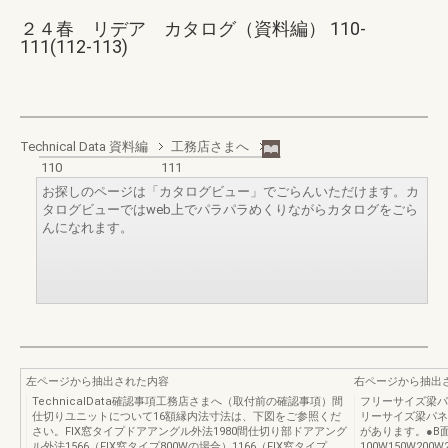
２４春 リデア カタログ（資料編） 110-
111(112-113)
Technical Data 資料編
工務店さまへ
110
111
お探しのページは「カタログビュー」でごらんいただけます。カ
タログビューではweb上でパラパラめくりながらカタログをごら
んになれます。
左ページから抽出された内容
右ページから抽出
TechnicalData確認事項工務店さまへ（取付前の確認事項）間
フリーサイズ梁パ
仕切りユニットについて16額縁内法寸法は、下図をご参照くだ
リーサイズ梁パネ
さい。FIX窓タイプドアアングル外法1980間仕切り部ドアアング
があります。●B
ル外法1566（FIX窓タイプ800Wの場合）1166（FIX窓タイプ
100W150W200W