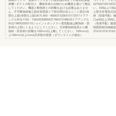
制御ボックス、電源ボックス全ての換気扇250全ての換気乾燥暖
コンです。リモコ
房機―ダクトの取付け、機器本体の点検のため機器を避けて敷設
6276641601
してください。機器と断熱材との距離をあける必要はありませ
い。550以上130
ん。不可断熱材施工脱衣室壁面ドア部分間仕切ユニット部分UB
上壁天井電気式洗
壁仕上面UB壁仕上面UB.FL400・8006515206515173317ドアア
材（現場手配）補強
ングル外法1166・15662020800421786515188633ドアアングル
口φ85以上350
外法198052005110ジョイントボックスへ電気配線は断熱材・防
（現場手配）建築
音材の上部にくるようにしてください。天井断熱材器具から断
様図部材詳細確認事項
熱材・防音材の距離を100mm以上離してください。100mm以
2161613161216S
上100mm以上minA天井取付状態（ダウンライトの場合）