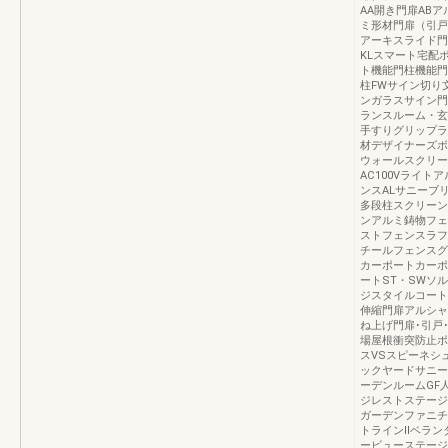
AA開き門扉AB
ミ形材門扉（引戸
アーキスライド門
KLスマート宅配
ト機能門柱機能門
柱FWサイン切り
ンガラスサイン門
ランスルーム・玄
手すりグリップラ
材デザイナーズボ
ウォールスクリー
AC100Vライト
ンスALサニーブ
多段柱スクリーン
ンアルミ鋳物フェ
ストフェンスラフ
チールフェンスグ
カーポートカーポ
ートST・SWソ
ジスタイルコート
伸縮門扉アルシャ
ね上げ門扉･引戸
場屋根衝突防止ポ
スVSスピーネシ
ックヤードサニー
ーデンルームGF
ジレストステージ
ガーデンファニチ
トラインⅡベラン
ービューステージ