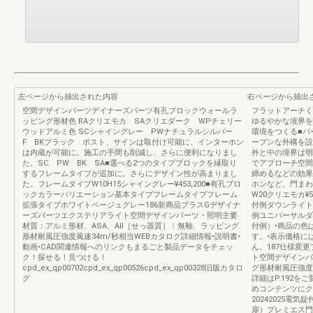
左ページから抽出された内容
右ページから抽出
空間デザインパーツデイナーズパーツ有孔ブロックウォールラ
フラットアーチく
ッピング形材色 RAクリエモカ SAクリエダーク WPチェリー
ゆるやかな境界を
ウッドアルミ色 SCシャイングレー PWナチュラルシルバー
環境をつくる■パ
F BKブラック ポスト、サインは取付け可能に、インターホン
ープンな外構を設
は内蔵が可能に。施工の手間も削減し、さらに便利になりまし
外と中の境界は明
た。SC PW BK SA■選べる2つのタイプブロックを縁取り
でアプローチ空間
するフレームタイプが追加に。さらにデザイン性が高まりまし
締めるなどの効果
た。フレームタイプW10H15シャイングレー¥453,200■有孔ブロ
ホンなど、門まわ
ックカラーバリエーション基本タイプフレームタイプフレーム
W20クリエモカ¥50
拡張タイプホワイトベージュグレー186新商品プラスGデザイナ
付例ダウンライト
ーズパーツエクステリアライト空間デザインパーツ・照明主要
例ユニバーサルダ
材質：アルミ形材、ASA、AⅡ［せっ器質］︱無釉、ラッピング
付例）•商品の色
形材耐風圧強度風速34m/秒相当WEBカタログ詳細情報•説明書•
す。•表示価格に
動画•CAD関連情報へのリンクもまるごと製品データをチェッ
ん。187仕様変
ク！探せる！見つける！
ト空間デザインパ
cpd_ex_qp00702cpd_ex_qp00526cpd_ex_qp00328旧版カタロ
グ形材耐風圧強度
グ
詳細はP.192
めコンテンツにク
20242025電
扉）プレミエス門