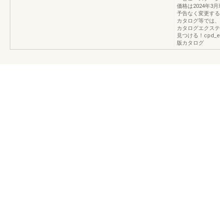
価格は2024年
予告なく変更する
カタログ等では、
カタログエクステリ
見つける！cpd_
版カタログ