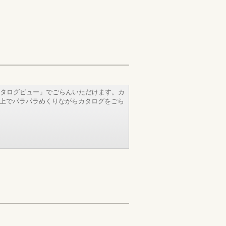
タログビュー」でごらんいただけます。カ
b上でパラパラめくりながらカタログをごら