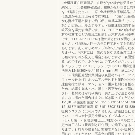
…全機種要在庫確認品。在庫がない場合は受注か
約5日。！5…要在庫確認品。在庫がない場合は弊
をご確認ください。！窓…全機種要在庫確認品。
は受注から工場出荷まで約10日。！10受10…受
から弊社工場出荷まで約10日。建築基準法（シ
策）が定めたホルムアルデヒド放散速度に関する
級区分を満たす商品です。TY-02S/TY-02D自
材や植林木などの環境に配慮した木材の使用基準
です。※TY-02S/TY-02Dは他の床と仕様が異
ません。※他商品と同一の色名称であっても色柄
あります。あらかじめサンプル等でご確認くださ
りません。※床材には、光の反射や見る角度によ
る色のすじ等が見える場合がありますが、表面処
るものですので、あらかじめご了承ください。お
材：ラシッサSフロア、ラシッサDフロア用床造
法厚み12×幅303×長さ1818（mm）基 材エン
ッド＋環境配慮型針葉樹合板表面材ハイパーフィ
フィール仕上げ）ホルムアルデヒド対策F☆☆☆
建住宅捨て張り・マンション二重床基材に合板を
ため、結露や漏水・水こぼし・床下からの湿気に
クレ、基材のはがれや腐れ・突き上げが生じる場
す。水に濡れた場合はすぐに拭き取ってください
121,818平面図断面図151.5151.5303151.5151.5
121,818平面図断面図151.5151.5303151.5151
暖房システムには利用できません。詳細は当社ま
さい。・ガス会社指定小根太タイプ温水マット・
（LIXIＬ製）＜床暖房用仕上げ材対応パネルにつ
定の施工方法（接着剤と釘併用）で施工できるこ
ります。釘打ちや接着剤が塗布できない床暖房シ
用しないでください。不具合の原因になります。