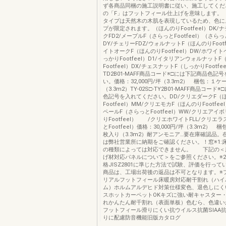
ず各商品同梱の施工説明書に従い、施工してくだ
の「F」はフットフィール仕上げを意味します。 ※F
タイプは天然木の木肌を表現しているため、色に
プが限定されます。（ほんのりFootfeel）DK/
クFD2/メープルF（さらっとFootfeel）（さらっとF
DY/チェリーFDZ/ウォルナットF（ほんのりFootf
イトオークF（ほんのりFootfeel）DW/ホワイ
っかりFootfeel）D1/イタリアンウォルナット
Footfeel）DX/チェスナットF（しっかりFootfeel
TD2B01-MAFF商品コード※□には下記商品色記
い。価格：32,000円/坪（3.3m2） 梱包：１ケ
（3.3m2）TY-02S□-TY2B01-MAFF商品コー
色記号を入れてください。DD/クリエダークF（
Footfeel）MM/クリエモカF（ほんのりFootfee
ペールF（さらっとFootfeel）WW/クリエアイ
りFootfeel） /クリエホワイトFLL/クリエ
とFootfeel）価格：30,000円/坪（3.3m2） 
枚入り（3.3m2）耐アンモニア…要在庫確認品。
は弊社営業所に納期をご確認ください。！窓※1:
の種類によっては対応できません。 下記の＜
げ材対応パネルについて＞をご参照ください。※
格JISZ2801に準じた方法で試験、評価を行って
商品は、工場出荷後の返品は不可となります。※
リアルフットフィール床暖房対応耐干割れ（ハイ
ム）ホルムアルデヒド対策仕様変色、退色しにく
スホットカーペットOKキズに強い耐キャスター
れかんたん耐千割れ（表面単板）色むら、色違い
フットフィール滑りにくい抗ウイルス抗菌SIAA
りに配慮防音機能旧版カタログ