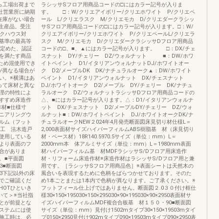
ら工場出荷まで
ラシッサSフロア用商品コードの□にはカラー記号が入りま
社営業所に納期
す。 □：W/クリエアイボリー/クリエホワイト P/クリエペ
在庫がない場合
ール L/クリエラスク M/クリエモカ D/クリエダークラシッ
注生産品。受注
サSフロア用商品コードの□にはカラー記号が入ります。□：W/
ックハウス対
クリエアイボリー/クリエホワイト P/クリエペールL/クリエラ
基準の最高等
スク M/クリエモカ D/クリエダークラシッサDフロア用商品
社が定めた、認証
コードの□、■、▲にはカラー記号が入ります。 □：DX/チェ
を満たす商品
スナット DY/チェリー DZ/ウォルナット ■：DW/ホワ
なるため混使用でき
イトペイント D1/イタリアンウォルナットDJ/ホワイトオー
が異なる場合が
ク D2/メープルDK DK/ナチュラルオーク▲：DW/ホワイト
い。※横溝はあ
ペイント D1/イタリアンウォルナット DX/チェスナット
って床材と異な
DJ/ホワイトオーク D2/メープル DY/チェリー DK/ナチュ
理の特性によ
ラルオーク DZ/ウォルナットラシッサDフロア用商品コードの
すすめ床造作
△、■にはカラー記号が入ります。△：D1/イタリアンウォルナ
作材■仕様寸
ット DX/チェスナット D2/メープルDY/チェリー DZ/ウォ
ジニアリングウ
ルナット■：DW/ホワイトペイント DJ/ホワイトオークDK/ナ
ルム（フット
チュラルオークNEW２024年4月発売断面図床見切り材仕様L＝
☆工 法木造戸
2,000表面材サイズハイパーフィルムABS樹脂基 材（床見切り
使用している
材・ベース材）18R140.5970.5サイズ（単位：mm）L＝
より表面のフ
2000mm本 体アルミサイズ（単位：mm）L＝1980mm表面
合がありま
材ハイパーフィルム基 材MDFラシッサS/Dフロア用床造作
。■平面図
材・リフォーム床造作材※床造作材はラシッサS/Dフロア用と兼
303■断面図
用です。［ラシッサSフロア用商品色］※表面シートは天然木の
.5303下記以外の床
風合いを表現するために色柄をばらつかせております。そのた
でご確認くだ
め1本ごとまたは1本内で色柄が異なります。ご了承ください。※
HOTひといき
フットフィール仕上げではありません。断面図２.0３０付け框仕
いて＞※当社指
様30×150×195030×150×295030×90×195030×90×2950表面材サ
とが前提とな
イズハイパーフィルムMDF複合合板基 材１５０・90■断面図
ステムには使
サイズ（単位：mm）見付け1502mタイプ30×150×19503mタイ
施工時は、必
プ0150×2950見付け902mタイプ090×19503mタイプ090×2950表