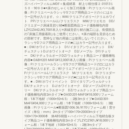
ズハイパーフィルムMDF＋集成材基 材上り框仕様２.01013１
５０・90９０■※床のせしゃくり加工付画像：P/クリエペール画
像：P/クリエペールラシッサSフロア用商品コードの☆にはカ
ラー記号が入ります。☆：WW/クリエアイボリー/クリエホワイ
ト PP/クリエペールLL/クリエラスク MM/クリエモカ DD/
クリエダーク床縁見切り材■断面図商品コード価格梱包内容
LZY□ZA42J¥3,7001本入り※床縁見切り材の施工には、有償部品
の｢床施工用接着剤｣をご使用ください。※床の端部を見切るため
の部材です。窓枠など他の用途には使用しないでください。！5
ラシッサDフロア用商品コードの■にはカラー記号が入ります。
■：DW/ホワイトペイント D1/イタリアンウォルナット DX/
チェスナットDJ/ホワイトオーク D2/メープル DY/チェリ
ー DK/ナチュラルオークDZ/ウォルナット商品コード価格梱包
内容■-DABH201-MAFG¥12,0001本入り画像：P/クリエペール画
像：P/クリエペールラシッサSフロア用商品コードの□にはカラ
ー記号が入ります。□：W/クリエアイボリー/クリエホワイト
P/クリエペールL/クリエラスク M/クリエモカ D/クリエダー
クラシッサDフロア用商品コードの■にはカラー記号が入りま
す。■：DW/ホワイトペイント D1/イタリアンウォルナット
DX/チェスナット DJ/ホワイトオーク D2/メープルDY/チェ
リー DK/ナチュラルオーク DZ/ウォルナットタイプ商品コー
ド価格梱包内容2mタイプ■-DA5D201-MAFG¥18,000リフォーム
框：1本下地材（1000×92×6.5）：2枚3mタイプ■-DA5D301-
MAFG¥34,000リフォーム框：1本下地材（1000×92×6.5）：3枚
画像：P/クリエペール■断面図1006.36.9170リフォーム框！窓サ
イズ（単位：mm）2mタイプ100×170×20003mタイプ
100×170×3000本 体ABS樹脂＋ハイパーフィルム下地材合板タ
イプ商品コード価格梱包内容2mタイプLZY□Z901J¥18,000リフ
ォーム框：1本下地材（1000×92×6.5）：2枚3mタイプ