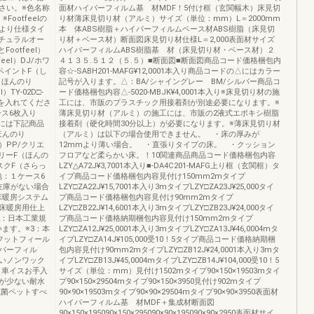
さい。※色名称
面材ハイパーフィルム基 材MDF！5付け框（玄関幅木）床見切
ootfeelの
り材薄床見切り材（アルミ）サイズ（単位：mm）L＝2000mm
より仕様タイ
本 体ABS樹脂＋ハイパーフィルムベース材ABS樹脂（床見切
ナチュラルオー
り材＋ベース材）断面図床見切り材仕様L＝2,000表面材サイズ
ootfeel）
ハイパーフィルムABS樹脂基 材（床見切り材・ベース材）２
eel）DJ/ホワ
４１３５.５１２（５.５）■断面図■断面図商品コード価格梱包内
トペイントF（し
容☆-SABH201-MAFG¥12,0001本入り商品コードの△にはカラー
F（ほんのり
記号が入ります。△：BA/シャイングレー BM/シルバー商品コ
）TY-02D□-
ード価格梱包内容△-5020-MBJK¥4,0001本入り※床見切り材の施
号を入れてくださ
工には、市販のプラスチック用接着剤が別途必要になります。※
ース6枚入り
薄床見切り材（アルミ）の施工には、市販の2液式エポキシ樹脂
ド※□には下記商品
接着剤（硬化時間30分以上）が必要になります。※薄床見切り材
ほんのり
（アルミ）は以下の場合使用できません。 ・床の厚みが
l）PP/クリエ
12mmより薄い場合。 ・直張りタイプの床。 ・クッション
ボリーF（ほんの
フロアなど柔らかい床。！10関連商品商品コード価格梱包内容
ラスクF（さらっ
LZY△A72J¥3,7001本入り■-DA4C201-MAFG上り框（玄関框）タ
梱包：１ケース6
イプ商品コード価格梱包内容見付け150mm2mタイプ
在庫がない場合
LZY□ZA22J¥15,7001本入り3mタイプLZY□ZA23J¥25,000タイ
床暖房システム
プ商品コード価格梱包内容見付け90mm2mタイプ
床暖房用仕上
LZY□ZB22J¥14,6001本入り3mタイプLZY□ZB23J¥24,000タイ
2：日本工業規
プ商品コード価格納期梱包内容見付け150mm2mタイプ
います。※3：本
LZY□ZA12J¥25,0001本入り3mタイプLZY□ZA13J¥46,0004mタ
フットフィール
イプLZY□ZA14J¥105,000受10！5タイプ商品コード価格納期梱
パーフィル
包内容見付け90mm2mタイプLZY□ZB12J¥24,0001本入り3mタ
いノンワック
イプLZY□ZB13J¥45,0004mタイプLZY□ZB14J¥104,000受10！5
・車イスお手入
サイズ（単位：mm）見付け1502mタイプ90×150×19503mタイ
が少ない耐水
プ90×150×29504mタイプ90×150×3950見付け902mタイプ
抗菌ペットすべ
90×90×19503mタイプ90×90×29504mタイプ90×90×3950表面材
ハイパーフィルム基 材MDF＋集成材断面図
90×150×195090×150×295090×90×195090×90×2950表面材サイ