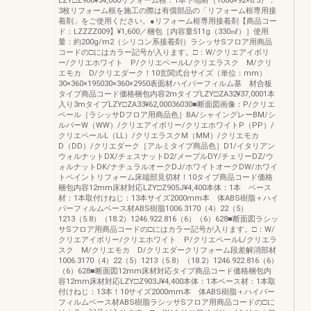
LZY□Z906¥34,000リフォーム框：1本下地材（1000×92×6.5）：
3枚リフォーム框を施工の際は有償部品の「リフォーム框専用接
着剤」をご使用ください。●リフォーム框専用接着剤【商品コー
ド：LZZZZ009】¥1,600／梱包［内容量511g（330㎖）］使用
量：約200g/m2（シリコン系接着剤）ラシッサSフロア用商品
コードの□にはカラー記号が入ります。□：W/クリエアイボリ
ー/クリエホワイト P/クリエペールL/クリエラスク M/クリ
エモカ D/クリエダーク！10玄関式台サイズ（単位：mm）
30×360×195030×360×2950表面材ハイパーフィルム基 材合板
タイプ商品コード価格梱包内容2mタイプLZY□ZA32¥37,0001本
入り3mタイプLZY□ZA33¥62,00036030■断面図画像：P/クリエ
ペール［ラシッサDフロア用商品色］BA/シャイングレーBM/シ
ルバーW（WW）/クリエアイボリー/クリエホワイトP（PP）/
クリエペールL（LL）/クリエラスクM（MM）/クリエモカ
D（DD）/クリエダーク［アルミタイプ商品色］D1/イタリアン
ウォルナットDX/チェスナットD2/メープルDY/チェリーDZ/ウ
ォルナットDK/ナチュラルオークDJ/ホワイトオークDW/ホワイ
トペイントリフォーム床端部見切材！10タイプ商品コード価格
梱包内容12mm床材対応LZY□Z905J¥4,400本体：1本 ベース
材：1本取付けねじ：13本サイズ2000mm本 体ABS樹脂＋ハイ
パーフィルムベース材ABS樹脂1006.3170（4）22（5）
1213（5.8）（18.2）1246.922.816（6）（6）628■断面図ラシッ
サSフロア用商品コードの□にはカラー記号が入ります。□：W/
クリエアイボリー/クリエホワイト P/クリエペールL/クリエラ
スク M/クリエモカ D/クリエダークリフォーム段差解消部材
1006.3170（4）22（5）1213（5.8）（18.2）1246.922.816（6）
（6）628■断面図12mm床材対応タイプ商品コード価格梱包内
容12mm床材対応LZY□Z903J¥4,400本体：1本ベース材：1本取
付けねじ：13本！10サイズ2000mm本 体ABS樹脂＋ハイパー
フィルムベース材ABS樹脂ラシッサSフロア用商品コードの□に