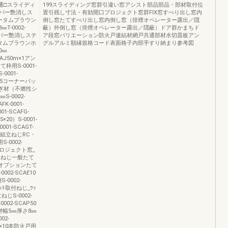
共通□スライディ
199スライディング窓群引違い窓アシスト部品部品・部材取付位
バー艶消しス
置引残し寸法・有効開口プロジェクト窓群FIX窓すべり出し窓内
オータムブラウン
倒し窓たてすべり出し窓内倒し窓（排煙オペレーター露出／隠
-0002-
蔽）外倒し窓（排煙オペレーター露出／隠蔽）ドア群かまちド
ルバー艶消しステ
ア段窓バリエーション防火戸連結材網戸共通部材水切皿板アン
ータムブラウンホ
グルアルミ額縁規格コード表面格子内部手すり納まり参考図
0㎜
CAJ50m×1アン
用S-0001-
0001-
m×5コーナーパッ
枚塞ぎ材（不燃性シ
S-0002-
K-0001-
001-SCAFG-
×20）S-0001-
0001-SCAGT-
0本枠組立ねじRC・
-0002-
本プロジェクト窓_
組立ねじ一般たて
ねじオプションたて
002-SCAE10
0002-
ﾁﾒﾝﾄ取付ねじ_ﾜｯ
ねじS-0002-
02-SCAP50
プ材幅5㎜厚さ8㎜
02-
m×10本防火戸用