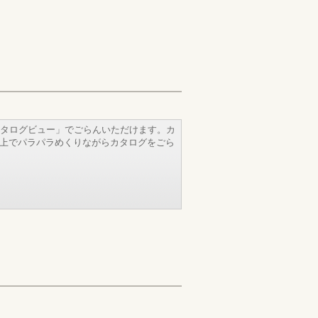
タログビュー」でごらんいただけます。カ
b上でパラパラめくりながらカタログをごら