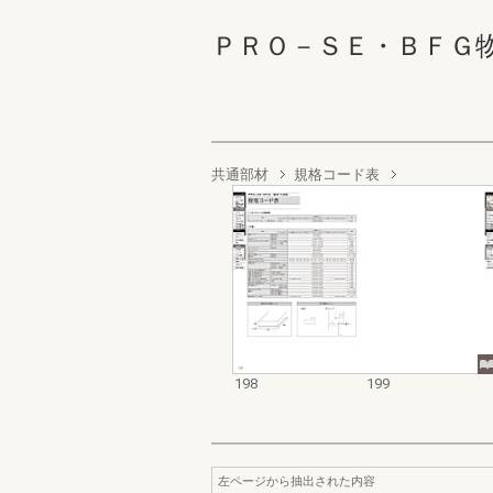
ＰＲＯ－ＳＥ・ＢＦＧ物流品 1
共通部材
規格コード表
198
199
左ページから抽出された内容