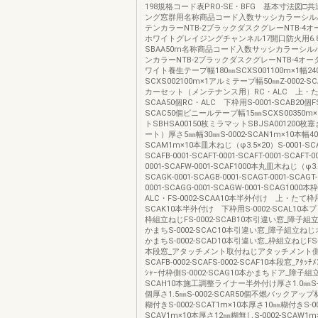
198規格コード表PRO-SE・BFG 基本寸法図□
ング窓群用名称商品コード入数サッシカラーシル
テンカラーNTB-2ブラックダスクグレーNTB-4
ホワイトグレイジングチャンネル17開口防火用6.8㎜T
SBAA50m名称商品コード入数サッシカラーシ
ンカラーNTB-2ブラックダスクグレーNTB-4オ
ワイト養生テープ幅180㎜SCXS001100m×1幅24
SCXS002100m×1アルミテープ幅50㎜Z-0002-S
カーセット（メンテナンス用）RC・ALC 上・たて枠
SCAA50個RC・ALC 下枠用S-0001-SCAB20個FS-
SCAC50個ビニールテープ幅15㎜SCXS00350
トSBHSA00150枚ミラマットSBJSA001200
ート）厚さ5㎜幅30㎜S-0002-SCAN1m×10本幅40㎜
SCAM1m×10本皿木ねじ（φ3.5×20）S-0001-SCAF
SCAFB-0001-SCAFT-0001-SCAFT-0001-SCAFT-0
0001-SCAFW-0001-SCAF1000本丸皿木ねじ（φ3.5
SCAGK-0001-SCAGB-0001-SCAGT-0001-SCAGT-
0001-SCAGG-0001-SCAGW-0001-SCAG100
ALC・FS-0002-SCAA10本半外付け 上・たて枠用S
SCAK10本半外付け 下枠用S-0002-SCAL10
枠組立ねじFS-0002-SCAB10本引違い窓_障子
かまちS-0002-SCAC10本引違い窓_障子組立
かまちS-0002-SCAD10本引違い窓_枠組立ねじFS-0
本段窓_アタッチメント取付ねじアタッチメント側S-
SCAFB-0002-SCAFS-0002-SCAF10本段窓_ｱﾀｯ
ｼｬｰ付枠側S-0002-SCAG10本かまちドア_障子組立
SCAH10本施工調整ライナー半外付け厚さ1.0㎜S-00
個厚さ1.5㎜S-0002-SCAR50個不燃バックアッ
糊付きS-0002-SCAT1m×10本厚さ10㎜糊付きS-00
SCAV1m×10本厚さ12㎜糊無しS-0002-SCAW1