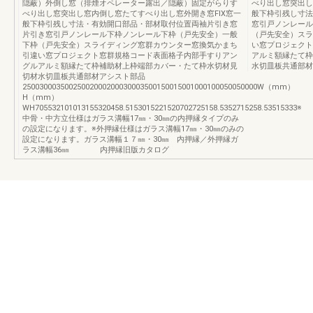
隠蔽）外倒し窓（排煙オペレーター露出／隠蔽）固定がらりす
べり出し窓突出し
べり出し窓突出し窓内倒し窓たてすべり出し窓外開き窓FIX窓一
般下枠引残し寸法
般下枠引残し寸法・有効開口部品・部材取付位置両袖片引き窓
窓引戸ノンレール
片引き窓引戸ノンレール下枠ノンレール下枠（戸先安全）一般
（戸先安全）スラ
下枠（戸先安全）スライディング窓群カウンター窓換気かまち
い窓プロジェクト
引違い窓プロジェクト窓群規格コード表面格子内部手すりアン
アルミ額縁たて枠
グルアルミ額縁たて枠補助材上枠端部カバー・たて枠水切材見
水切皿板共通部材
切材水切皿板共通部材アシスト部品
25003000350025002000200030003500150015001000100050050000W（mm）
H（mm）
WH705532101013155320458.5153015221520702725158.5352715258.53515333※
中骨・中方立仕様はガラス溝幅17㎜・30㎜の内押縁タイプのみ
の設定になります。※外押縁仕様はガラス溝幅17㎜・30㎜のみの
設定になります。ガラス溝幅１７㎜・30㎜ 内押縁／外押縁ガ
ラス溝幅36㎜ 内押縁旧版カタログ