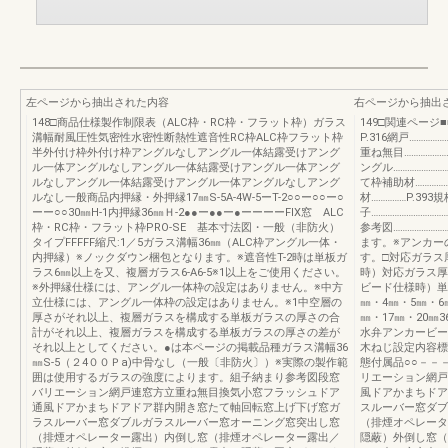
左ページから抽出された内容
右ページから抽出
148□商品仕様製作制限表（ALC枠・RC枠・フラット枠）ガラス
149□関連ページ■
溝幅耐風圧性気密性水密性断熱性遮音性RC枠ALC枠フラット枠
P.316網戸……………
半外付け枠外付け枠アングルなしアングル一体結露受けアング
重ね無目…………………
ル一体アングルなしアングル一体結露受けアングル一体アング
ングル……………………
ルなしアングル一体結露受けアングル一体アングルなしアング
て枠補助材…………
ルなし一般商品内押縁・外押縁17㎜S-5A-4W-5ーT-2○○ー○○ー○
材……………P.393
ーー○○30㎜H-1内押縁36㎜Ｈ-2●●ー●●ー●ーーーーFIX窓 ALC
子…………………………
枠・RC枠・フラット枠PRO-SE 基本寸法図・一般（非防火）
参考図………………
タイプFFFFF縮尺:1／5ガラス溝幅36㎜（ALC枠アングル一体・
ます。※アンカー
内押縁）※ノックダウン梱包となります。※遮音性T-2時は単板ガ
す。□対応ガラス
ラス6㎜以上を又、複層ガラス6-A6-5※1以上をご使用ください。
時）対応ガラス厚
※外押縁仕様には、アングル一体枠の設定はありません。※中方
ビード仕様時）単板
立仕様には、アングル一体枠の設定はありません。※1中空層の
㎜・4㎜・5㎜・6
厚さがそれ以上、複層ガラスを構成する単板ガラスの厚さの合
㎜・17㎜・20㎜
計がそれ以上、複層ガラスを構成する単板ガラスの厚さの差が
水弁アンカービー
それ以上としてください。●は本ページの掲載品種ガラス溝幅36
木ねじ設定内容標
㎜S-5（２4００Ｐa)中骨なし（一般〔非防火〕）※実際の製作範
態付属品○○－－
囲は使用するガラスの強度によります。組子納まり参考図段窓
リエーション網戸
バリエーション網戸連窓方立重ね無目換気小窓フラッシュドア
風ドアかまちドア
通風ドアかまちドアドア群内開き窓たて軸回転窓上げ下げ窓ガ
スルーバー窓ダブ
ラスルーバー窓ダブルガラスルーバー窓オーニング窓突出し窓
（排煙オペレータ
（排煙オペレーター露出）内倒し窓（排煙オペレーター露出／
隠蔽）外倒し窓（