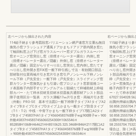
左ページから抽出された内容
右ページから抽出
114組子納まり参考図段窓バリエーション網戸連窓方立重ね無目
115組子納まり
換気小窓フラッシュドア通風ドアかまちドアドア群内開き窓た
換気小窓フラッシ
て軸回転窓上げ下げ窓ガラスルーバー窓ダブルガラスルーバー
て軸回転窓上げ下
窓オーニング窓突出し窓（排煙オペレーター露出）内倒し窓
窓オーニング窓突
（排煙オペレーター露出／隠蔽）外倒し窓（排煙オペレーター
（排煙オペレータ
露出／隠蔽）固定がらりすべり出し窓突出し窓内倒し窓たてす
露出／隠蔽）固定
べり出し窓外開き窓FIX窓一般下枠引残し寸法・有効開口部品・
べり出し窓外開き
部材取付位置両袖片引き窓片引き窓引戸ノンレール下枠ノンレ
ト部品両袖片引き
ール下枠（戸先安全）一般下枠（戸先安全）スライディング窓
枠（戸先安全）一
群カウンター窓換気かまち引違い窓プロジェクト窓群規格コー
ンター窓換気かま
ド表面格子内部手すりアングルアルミ額縁たて枠補助材上枠端
格子内部手すりア
部カバー・たて枠水切材見切材水切皿板共通部材アシスト部品
ー・たて枠水切材
障子使用区分一覧表 ガラス溝幅17㎜片引き窓・両袖片引き窓
67027.554028.56
（外動）PRO-SE 基本寸法図□一般下枠障子タイプA1タイプA2
出隅外押縁出隅内
タイプBタイプCタイプDタイプ上かまち一般タイプ防音タイプ
50.858.2555704.
（T-1・T-2）中桟・中骨下かまち一般下枠タイプ17開口A2タイ
出隅外押縁出隅内
プBタイプ45837HA1タイプ45604583760障子w≦900障子w＞900
50.858.2555704.
外動45837H45837456060254300H1065546Ｈ
出隅外押縁出隅内
852858H1068H464621HH8510625.325.3468H846H2117開口A2
58.2555704.7532
タイプBタイプ45837HA1タイプ45604583760障子w≦900障子w
場合は、除く)※
＞900外動45837H45837456060254300H1065546Ｈ
プの場合気密材付