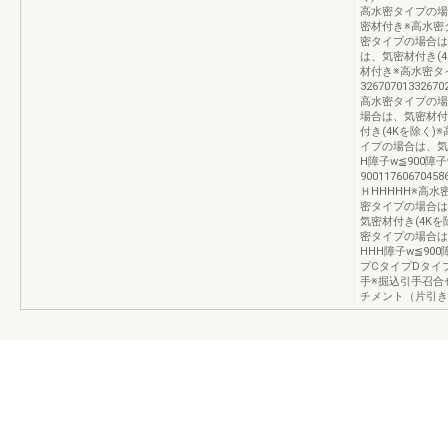
高水密タイプの場
密材付き※高水密
密タイプの場合は
は、気密材付き(4
材付き※高水密タ
32670701332670
高水密タイプの場
場合は、気密材付
付き(4Kを除く
イプの場合は、気
H障子w≦900障
90011760670458
ＨHHHHH※高水
密タイプの場合は
気密材付き(4K
密タイプの場合は
HHH障子w≦90
プCタイプDタイ
手※掘込引手召合
チメント（片引き