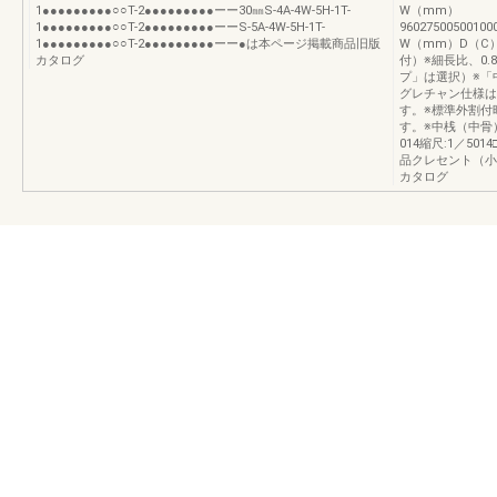
1●●●●●●●●●○○T-2●●●●●●●●●ーー30㎜S-4A-4W-5H-1T-
W（mm）
1●●●●●●●●●○○T-2●●●●●●●●●ーーS-5A-4W-5H-1T-
9602750050010
1●●●●●●●●●○○T-2●●●●●●●●●ーー●は本ページ掲載商品旧版
W（mm）D（C
カタログ
付）※細長比、0
プ」は選択）※「
グレチャン仕様はで
す。※標準外割付
す。※中桟（中骨
014縮尺:1／5
品クレセント（小
カタログ