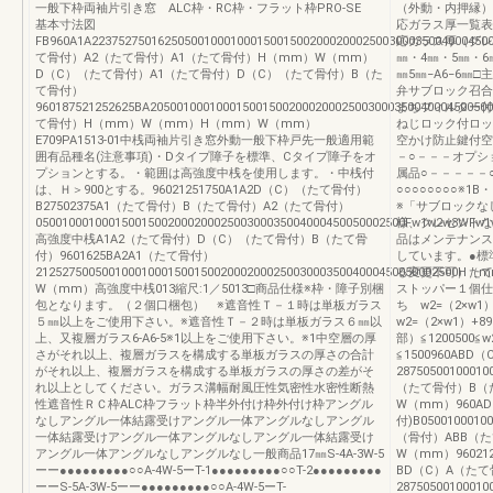
一般下枠両袖片引き窓 ALC枠・RC枠・フラット枠PRO-SE
（外動・内押縁）
基本寸法図
応ガラス厚一覧表
FB960A1A22375275016250500100010001500150020002000250030003500400045
応ガラス厚（グレ
て骨付）A2（たて骨付）A1（たて骨付）H（mm）W（mm）
㎜・4㎜・5㎜・6
D（C）（たて骨付）A1（たて骨付）D（C）（たて骨付）B（た
㎜5㎜−A6−6㎜
て骨付）
弁サブロック召合
960187521252625BA20500100010001500150020002000250030003500400045005
まちフィルター付
て骨付）H（mm）W（mm）H（mm）W（mm）
ねじロック付ロッ
E709PA1513-01中桟両袖片引き窓外動一般下枠戸先一般適用範
空かけ防止鍵付空
囲有品種名(注意事項)・Dタイプ障子を標準、Cタイプ障子をオ
－○－－－オプショ
プションとする。・範囲は高強度中桟を使用します。・中桟付
属品○－－－－－○
は、Ｈ＞900とする。96021251750A1A2D（C）（たて骨付）
○○○○○○○○※
B27502375A1（たて骨付）B（たて骨付）A2（たて骨付）
※「サブロックな
05001000100015001500200020002500300035004000450050002500Fw1w2w3WFw
様、クレセントな
高強度中桟A1A2（たて骨付）D（C）（たて骨付）B（たて骨
品はメンテナンス
付）9601625BA2A1（たて骨付）
しています。●標準
2125275005001000100015001500200020002500300035004000450050002500H
る変更不可）たて
W（mm）高強度中桟013縮尺:1／5013□商品仕様※枠・障子別梱
ストッパー１個仕
包となります。（２個口梱包） ※遮音性Ｔ－１時は単板ガラス
ち w2=（2×
５㎜以上をご使用下さい。※遮音性Ｔ－２時は単板ガラス６㎜以
w2=（2×w1）+
上、又複層ガラス6-A6-5※1以上をご使用下さい。※1中空層の厚
部）≦1200500≦
さがそれ以上、複層ガラスを構成する単板ガラスの厚さの合計
≦1500960ABD（
がそれ以上、複層ガラスを構成する単板ガラスの厚さの差がそ
28750500100010
れ以上としてください。ガラス溝幅耐風圧性気密性水密性断熱
（たて骨付）B（
性遮音性ＲＣ枠ALC枠フラット枠半外付け枠外付け枠アングル
W（mm）960AD
なしアングル一体結露受けアングル一体アングルなしアングル
付)B05001000100
一体結露受けアングル一体アングルなしアングル一体結露受け
（骨付）ABB（
アングル一体アングルなしアングルなし一般商品17㎜S-4A-3W-5
W（mm）9602
ーー●●●●●●●●●○○A-4W-5ーT-1●●●●●●●●●○○T-2●●●●●●●●●
BD（C）A（た
ーーS-5A-3W-5ーー●●●●●●●●●○○A-4W-5ーT-
2875050010001