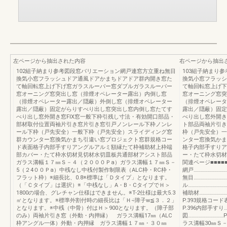
左ページから抽出された内容
右ページから抽出
102組子納まり参考図段窓バリエーション網戸連窓方立重ね無目
103組子納まり
換気小窓フラッシュドア通風ドアかまちドアドア群内開き窓た
換気小窓フラッシ
て軸回転窓上げ下げ窓ガラスルーバー窓ダブルガラスルーバー
て軸回転窓上げ下
窓オーニング窓突出し窓（排煙オペレーター露出）内倒し窓
窓オーニング窓突
（排煙オペレーター露出／隠蔽）外倒し窓（排煙オペレーター
（排煙オペレータ
露出／隠蔽）固定がらりすべり出し窓突出し窓内倒し窓たてす
露出／隠蔽）固定
べり出し窓外開き窓FIX窓一般下枠引残し寸法・有効開口部品・
べり出し窓外開き
部材取付位置両袖片引き窓片引き窓引戸ノンレール下枠ノンレ
ト部品両袖片引き
ール下枠（戸先安全）一般下枠（戸先安全）スライディング窓
枠（戸先安全）一
群カウンター窓換気かまち引違い窓プロジェクト窓群規格コー
ンター窓換気かま
ド表面格子内部手すりアングルアルミ額縁たて枠補助材上枠端
格子内部手すりア
部カバー・たて枠水切材見切材水切皿板共通部材アシスト部品
ー・たて枠水切材
ガラス溝幅１７㎜Ｓ－４（２０００Ｐa）ガラス溝幅１７㎜Ｓ－
関連ページ■■■■■
5（２4００Ｐa）中桟なし中桟付製作制限表（ALC枠・RC枠・
網戸………………………
フラット枠）※細長比、0.8※標準は「Ｄタイプ」となります。
無目………………………
（「Ｃタイプ」は選択）※「中桟なし」A・B・CタイプでＨ＞
ル…………………………
1800の場合、グレチャン仕様はできません。※T-2仕様は最大5.3
補助材…………………
㎡となります。※標準外割付時の細長比は「Ｈ÷障子w≦３．２」
P.393規格コード表
となります。※中桟（中骨）付はＨ＞900となります。（障子部
P.396内部手すり…
のみ）両袖片引き窓（外動・内押縁） ガラス溝幅17㎜（ALC
図………………………
枠アングル一体）外動・内押縁 ガラス溝幅１７㎜・３０㎜
ラス溝幅30㎜Ｓ