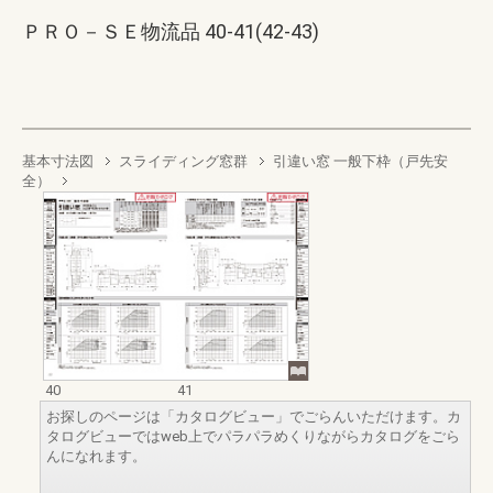
ＰＲＯ－ＳＥ物流品 40-41(42-43)
基本寸法図
スライディング窓群
引違い窓 一般下枠（戸先安
全）
40
41
お探しのページは「カタログビュー」でごらんいただけます。カ
タログビューではweb上でパラパラめくりながらカタログをごら
んになれます。