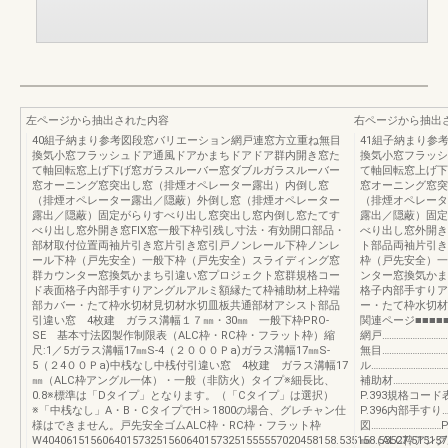
左ページから抽出された内容
右ページから抽出
40組子納まり参考図段窓バリエーション網戸連窓方立重ね無目
41組子納まり参
換気小窓フラッシュドア通風ドアかまちドアドア群内開き窓た
換気小窓フラッシ
て軸回転窓上げ下げ窓ガラスルーバー窓ダブルガラスルーバー
て軸回転窓上げ下
窓オーニング窓突出し窓（排煙オペレーター露出）内倒し窓
窓オーニング窓突
（排煙オペレーター露出／隠蔽）外倒し窓（排煙オペレーター
（排煙オペレータ
露出／隠蔽）固定がらりすべり出し窓突出し窓内倒し窓たてす
露出／隠蔽）固定
べり出し窓外開き窓FIX窓一般下枠引残し寸法・有効開口部品・
べり出し窓外開き
部材取付位置両袖片引き窓片引き窓引戸ノンレール下枠ノンレ
ト部品両袖片引き
ール下枠（戸先安全）一般下枠（戸先安全）スライディング窓
枠（戸先安全）一
群カウンター窓換気かまち引違い窓プロジェクト窓群規格コー
ンター窓換気かま
ド表面格子内部手すりアングルアルミ額縁たて枠補助材上枠端
格子内部手すりア
部カバー・たて枠水切材見切材水切皿板共通部材アシスト部品
ー・たて枠水切材
引違い窓 4枚建 ガラス溝幅１７㎜・30㎜ 一般下枠PRO-
関連ページ■■■■■
SE 基本寸法図製作制限表（ALC枠・RC枠・フラット枠）縮
網戸………………………
尺:1／5ガラス溝幅17㎜S-4（２０００Ｐa)ガラス溝幅17㎜S-
無目………………………
5（２4００Ｐa)中桟なし中桟付引違い窓 4枚建 ガラス溝幅17
ル…………………………
㎜（ALC枠アングル一体）・一般（非防火）タイプ※細長比、
補助材…………………
0.8※標準は「Dタイプ」となります。（「Cタイプ」は選択）
P.393規格コード表
※「中桟なし」A・B・CタイプでH＞1800の場合、グレチャン仕
P.396内部手すり…
様はできません。戸先安全ゴムALC枠・RC枠・フラット枠
図………………………
W4040615156064015732515606401573251555557020458158.535158.53527.515
㎜（ALC枠アン