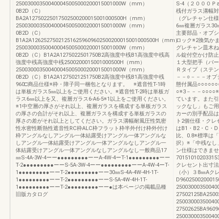
250030003500400045005000200015001000W（mm）
S-4（２０００Ｐ
0B2D（C）
桟付ガラス溝幅対
BA2A12750225017502500200015001000500H（mm）
（グレチャン仕様
250030003500400045005000200015001000W（mm）
6㎜複層ガラス30㎜
0B2D（C）
主要部品・オプシ
B1A2A126252750212516259609602500200015001000500H（mm）
ロック※2換気か
250030003500400045005000200015001000W（mm）
グレチャン皿木ね
0B2D（C）B1A2A1275022501750B2高強度中桟B1高強度中桟高
ル錠付空かけ防止
強度中桟高強度中桟2500200015001000500H（mm）
１大型把手（バー
250030003500400045005000200015001000W（mm）
Ｒタイプ（ステン
0B2D（C）B1A2A1275021251750B2高強度中桟B1高強度中桟
－－○－－－オプシ
960□商品仕様※枠・障子同一梱包となります。 ※遮音性T-1時
態付属品○○○○○
は単板ガラス5㎜以上をご使用ください。※遮音性T-2時は単板ガ
○※3－－－○○○
ラス6㎜以上を又、複層ガラス6-A6-5※1以上をご使用ください。
ています。また引
※1中空層の厚さがそれ以上、複層ガラスを構成する単板ガラス
ックなし」もご用
の厚さの合計がそれ以上、複層ガラスを構成する単板ガラスの
カーの別手配品は
厚さの差がそれ以上としてください。ガラス溝幅耐風圧性気密
ト2個仕様・クレ
性水密性断熱性遮音性RC枠ALC枠フラット枠半外付け枠外付け
はB1・B2・C
枠アングルなしアングル一体結露受けアングル一体アングルな
比、0.8※標準
しアングル一体結露受けアングル一体アングルなしアングル一
択）※「中桟なし
体結露受けアングル一体アングルなしアングルなし一般商品17
ン仕様はできませ
㎜S-4A-3W-4ーー●●●●●●●●●ーーA-4W-4ーT-1●●●●●●●●●ーー
70151010203315
T-2●●●●●●●●●ーーS-5A-3W-4ーー●●●●●●●●●ーーA-4W-4ーT-
クレセント出寸法
1●●●●●●●●●ーーT-2●●●●●●●●●ーー30㎜S-4A-4W-4H-1T-
（小）３8㎜Aク
1●●●●●●●●●ーーT-2●●●●●●●●●ーーS-5A-4W-4H-1T-
D96025002000
1●●●●●●●●●ーーT-2●●●●●●●●●ーー●は本ページの掲載品種
250030003500
旧版カタログ
27502125BA250
250030003500
27502625BA960
250030003500