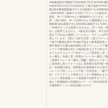
396補強桟W70面格子W263068.721515H3038.8
H68.872012710121570A3A3たて格子面格子PR
図□基本断面図面格子HＡ寸法面格子Ｈ≦600806
≦900100900＜面格子Ｈ150※ブラケットが嵌
場合、W＞1.520mmより補強桟付となります。
型・L型の場合、W＞2.020mmより補強桟付と
制限表520≦面格子Ｗ≦3020300≦面格子Ｈ≦1544
／5※格子ピッチは変更できません。(P＝100）※
法）は変更できません。※嵌合式の場合、W寸法
面まで15㎜以上確保してください。※サッシはP
用しています。Z型たて格子□Z型・L型ブラケッ
て格子□横桟位置017018組子納まり参考図段窓
網戸連窓方立重ね無目換気小窓フラッシュドア通
ドアドア群内開き窓たて軸回転窓上げ下げ窓ガラ
ダブルガラスルーバー窓オーニング窓突出し窓（
ター露出）内倒し窓（排煙オペレーター露出／隠
（排煙オペレーター露出／隠蔽）固定がらりすべ
し窓内倒し窓たてすべり出し窓外開き窓FIX窓一
法・有効開口部品・部材取付位置両袖片引き窓片
ンレール下枠ノンレール下枠（戸先安全）一般下
全）スライディング窓群カウンター窓換気かまち
ジェクト窓群規格コード表面格子内部手すりアン
縁たて枠補助材上枠端部カバー・たて枠水切材見
共通部材アシスト部品旧版カタログ