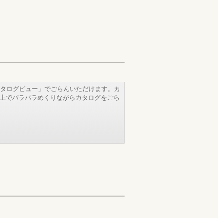
タログビュー」でごらんいただけます。カ
b上でパラパラめくりながらカタログをごら