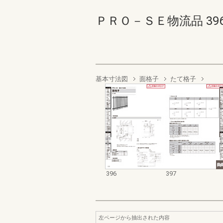
ＰＲＯ－ＳＥ物流品 396-39
基本寸法図
面格子
たて格子
396
397
左ページから抽出された内容