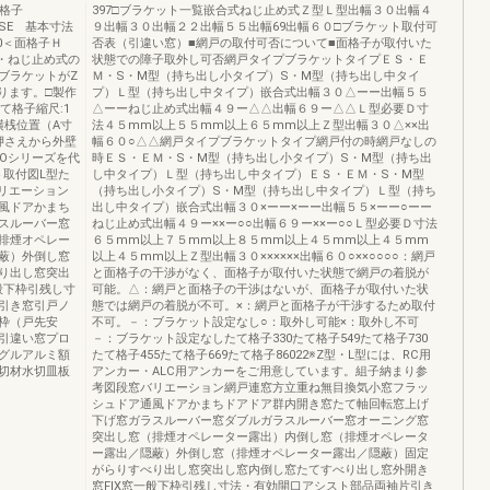
面格子
397□ブラケット一覧嵌合式ねじ止め式Ｚ型Ｌ型出幅３０出幅４
O-SE 基本寸法
９出幅３０出幅２２出幅５５出幅69出幅６０□ブラケット取付可
00＜面格子Ｈ
否表（引違い窓）■網戸の取付可否について■面格子が取付いた
合式・ねじ止め式の
状態での障子取外し可否網戸タイプブラケットタイプＥＳ・Ｅ
※ブラケットがZ
Ｍ・S・M型（持ち出し小タイプ）S・M型（持ち出し中タイ
なります。□製作
プ）Ｌ型（持ち出し中タイプ）嵌合式出幅３０△ーー出幅５５
たて格子縮尺:1
△ーーねじ止め式出幅４９ー△△出幅６９ー△△Ｌ型必要Ｄ寸
横桟位置（A寸
法４５mm以上５５mm以上６５mm以上Ｚ型出幅３０△××出
押さえから外壁
幅６０○△△網戸タイプブラケットタイプ網戸付の時網戸なしの
ROシリーズを代
時ＥＳ・ＥＭ・S・M型（持ち出し小タイプ）S・M型（持ち出
ト取付図L型た
し中タイプ）Ｌ型（持ち出し中タイプ）ＥＳ・ＥＭ・S・M型
バリエーション
（持ち出し小タイプ）S・M型（持ち出し中タイプ）Ｌ型（持ち
風ドアかまち
出し中タイプ）嵌合式出幅３０×ーー×ーー出幅５５×ーー○ーー
スルーバー窓
ねじ止め式出幅４９ー××ー○○出幅６９ー××ー○○Ｌ型必要Ｄ寸法
排煙オペレー
６５mm以上７５mm以上８５mm以上４５mm以上４５mm
蔽）外倒し窓
以上４５mm以上Ｚ型出幅３０××××××出幅６０○××○○○○：網戸
り出し窓突出
と面格子の干渉がなく、面格子が取付いた状態で網戸の着脱が
般下枠引残し寸
可能。△：網戸と面格子の干渉はないが、面格子が取付いた状
引き窓引戸ノ
態では網戸の着脱が不可。×：網戸と面格子が干渉するため取付
枠（戸先安
不可。－：ブラケット設定なし○：取外し可能×：取外し不可
引違い窓プロ
－：ブラケット設定なしたて格子330たて格子549たて格子730
グルアルミ額
たて格子455たて格子669たて格子86022※Z型・L型には、RC用
切材水切皿板
アンカー・ALC用アンカーをご用意しています。組子納まり参
考図段窓バリエーション網戸連窓方立重ね無目換気小窓フラッ
シュドア通風ドアかまちドアドア群内開き窓たて軸回転窓上げ
下げ窓ガラスルーバー窓ダブルガラスルーバー窓オーニング窓
突出し窓（排煙オペレーター露出）内倒し窓（排煙オペレータ
ー露出／隠蔽）外倒し窓（排煙オペレーター露出／隠蔽）固定
がらりすべり出し窓突出し窓内倒し窓たてすべり出し窓外開き
窓FIX窓一般下枠引残し寸法・有効開口アシスト部品両袖片引き