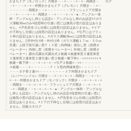
かまちドア（モノロック）片開き－－○－－－○－○－両開き－
ログ
－○－－－○－○－外開きかまちドア（グレモン）片開き－－○－
－－－－－－両開き－－○－－－－－－－フラッシュドア片開き
－－○－－－○－○－両開き－－○－－－○－○－●：アングル一体
枠・アングルなし枠とも設定○：アングルなし枠のみ設定※1ガラ
ス溝幅30㎜のみ※段窓時の引違い窓には換気小窓の設定はありま
せん。※戸先安全ゴム仕様には段窓の設定はありません。※ドア
の下枠なし仕様には段窓の設定はありません。※引戸にはフラッ
ト枠の設定はありません。※ガラス溝幅36㎜には段窓の設定はあ
りません。□半外付け枠・外付け枠（ガラス溝幅１７㎜・３０㎜
共通）上段下段引違い窓ＦＩＸ窓（内押縁）突出し窓（排煙オ
ペレーター）内倒し窓（排煙オペレーター）外倒し窓（排煙オ
ペレーター）露出式露出式露出式２枚建４枚建単窓２連窓単窓
２連単窓２連単窓２連引違い窓２枚建一般下枠○－○○○○○○○○４
枚建一般下枠－－－○－○－○－○引戸２枚建○－○○－－－－－－
４枚建－－－○－－－－－－ＦＩＸ窓内押縁単窓○－－－－－－
－－－タテ骨２連○○－－－－－－－－ドア外開きかまちドア
（レバーハンドル）片開き－－○－○－○－○－両開き－－○－○－
○－○－外開きかまちドア（モノロック）片開き－－○－○－○－○
－両開き－－○－○－○－○－フラッシュドア片開き－－○－○－○
－○－両開き－－○－○－○－○－●：アングル一体枠・アングルな
し枠とも設定○：アングルなし枠のみ設定※段窓時の引違い窓に
は換気小窓の設定はありません。※戸先安全ゴム仕様には段窓の
設定はありません。※ドアの下枠なし仕様には段窓の設定はあり
ません。旧版カタログ