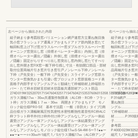
左ページから抽出された内容
右ページから抽出
組子納まり参考図段窓バリエーション網戸連窓方立重ね無目換
組子納まり参考図
気小窓フラッシュドア通風ドアかまちドアドア群内開き窓たて
気小窓フラッシュ
軸回転窓上げ下げ窓ガラスルーバー窓ダブルガラスルーバー窓
軸回転窓上げ下げ
オーニング窓突出し窓（排煙オペレーター露出）内倒し窓（排
オーニング窓突出
煙オペレーター露出／隠蔽）外倒し窓（排煙オペレーター露出
煙オペレーター露
／隠蔽）固定がらりすべり出し窓突出し窓内倒し窓たてすべり
／隠蔽）固定がら
出し窓外開き窓FIX窓一般下枠引残し寸法・有効開口部品・部材
出し窓外開き窓F
取付位置両袖片引き窓片引き窓引戸ノンレール下枠ノンレール
品両袖片引き窓片
下枠（戸先安全）一般下枠（戸先安全）スライディング窓群カ
（戸先安全）一般
ウンター窓換気かまち引違い窓プロジェクト窓群規格コード表
ター窓換気かまち
面格子内部手すりアングルアルミ額縁たて枠補助材上枠端部カ
子内部手すりアン
バー・たて枠水切材見切材水切皿板共通部材アシスト部品
ー・たて枠水切材
274D019W32520701715476043251715476042153537606015358.515358.5961233H1
275□関連ページ■
ガラス溝幅17㎜・30㎜共通製作制限表（ALC枠・RC枠・フラッ
P.316網戸……………
ト枠）ガラス溝幅１７㎜・30㎜ 両開きドアかまちドア モノ
重ね無目…………………
ロック錠仕様PRO-SE 基本寸法図・一般（非防火）タイプ□商
ングル……………………
品仕様ガラス溝幅耐風圧性気密性水密性断熱性遮音性RC枠ALC
て枠補助材…………
枠フラット枠半外付け枠外付け枠アングルなしアングル一体結
材……………P.393
露受けアングル一体アングルなしアングル一体結露受けアング
子…………………………
ル一体アングルなしアングル一体結露受けアングル一体アング
参考図……………………
ルなしアングルなしモノロック錠仕様17㎜S-5A-4W-5ーT-1●●ー
P.400D023W3252
●●ー●ーー○○30㎜H-1縮尺:1／5ガラス溝幅17㎜（ALC枠アング
縮尺:1／5※結