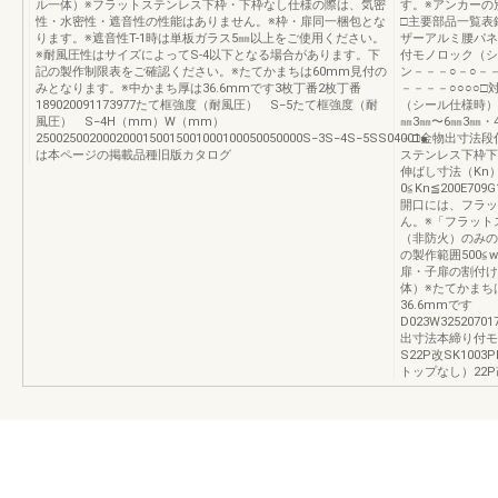
ル一体）※フラットステンレス下枠・下枠なし仕様の際は、気密
す。※アンカーの
性・水密性・遮音性の性能はありません。※枠・扉同一梱包とな
□主要部品一覧表
ります。※遮音性T-1時は単板ガラス5㎜以上をご使用ください。
ザーアルミ腰パネ
※耐風圧性はサイズによってS-4以下となる場合があります。下
付モノロック（シ
記の製作制限表をご確認ください。※たてかまちは60mm見付の
ン－－－○－○－
みとなります。※中かまち厚は36.6mmです3枚丁番2枚丁番
－－－－○○○○
189020091173977たて框強度（耐風圧） S−5たて框強度（耐
（シール仕様時）
風圧） S−4H（mm）W（mm）
㎜3㎜〜6㎜3㎜・
2500250020002000150015001000100050050000S−3S−4S−5SS04001●
－□金物出寸法段
は本ページの掲載品種旧版カタログ
ステンレス下枠下枠なし
伸ばし寸法（Kn
0≦Kn≦200E709G1
開口には、フラッ
ん。※「フラット
（非防火）のみの
の製作範囲500≦w
扉・子扉の割付け
体）※たてかまち
36.6mmです
D023W325207017
出寸法本締り付モ
S22P改SK1003
トップなし）22P改K