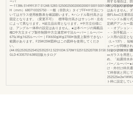
ーバ
用する場合は、防
ー-11386.514991317.51248.5283.52500250020002000150015001000100050050
布しておりますが
H（mm）680710325750・一般（非防火）タイプFF※H寸法につ
はありません。ダ
いてはガラス使用枚数表を確認願います。※ハンドル取付高さは
側FL6㎜□主要
固定となります。（変更不可） 標準取付高さはサッシH・左右
ーハンドル握り式
によって異なります。※組立品出荷となります。※中方立仕様に
定網戸アンカー皿
は、アングル一体枠の設定はありません。●は本ページの掲載品
－－オプション－
種□中方立タイプ製作制限中方立連窓W寸法ルーバー｜ルーバー
－－別手配品－－
675≦W≦1625ルーバー｜FIX650≦W≦2700※強度上製作できない
ンス用の設定とな
範囲があります。F25W25W図枠はこの図枠を使用してくださ
（L＝137）、短
い。
ェーンが同梱され
(44.05)253525254525352512.5231034.570W1525152520708.5158.515H1533010152
（ヒシクロス）磨
GLD-K3357516385旧版カタログ
㎜ガラスを用意し
め、「結露排水弁
バー／ルーバー●ル
け・外付け枠共通
て枠形状と同じで
252525w2w1WW
ト枠に設定してい