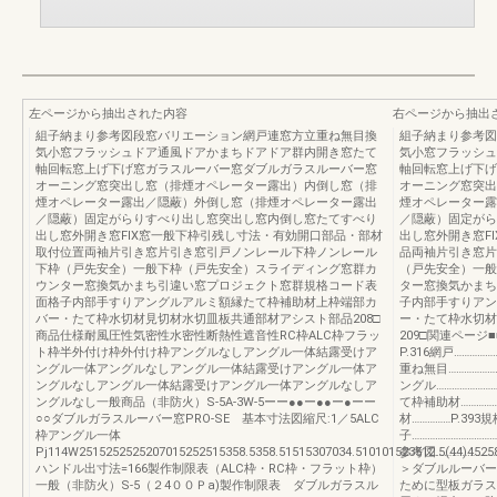
左ページから抽出された内容
右ページから抽出
組子納まり参考図段窓バリエーション網戸連窓方立重ね無目換
組子納まり参考図
気小窓フラッシュドア通風ドアかまちドアドア群内開き窓たて
気小窓フラッシュ
軸回転窓上げ下げ窓ガラスルーバー窓ダブルガラスルーバー窓
軸回転窓上げ下げ
オーニング窓突出し窓（排煙オペレーター露出）内倒し窓（排
オーニング窓突出
煙オペレーター露出／隠蔽）外倒し窓（排煙オペレーター露出
煙オペレーター露
／隠蔽）固定がらりすべり出し窓突出し窓内倒し窓たてすべり
／隠蔽）固定がら
出し窓外開き窓FIX窓一般下枠引残し寸法・有効開口部品・部材
出し窓外開き窓F
取付位置両袖片引き窓片引き窓引戸ノンレール下枠ノンレール
品両袖片引き窓片
下枠（戸先安全）一般下枠（戸先安全）スライディング窓群カ
（戸先安全）一般
ウンター窓換気かまち引違い窓プロジェクト窓群規格コード表
ター窓換気かまち
面格子内部手すりアングルアルミ額縁たて枠補助材上枠端部カ
子内部手すりアン
バー・たて枠水切材見切材水切皿板共通部材アシスト部品208□
ー・たて枠水切材
商品仕様耐風圧性気密性水密性断熱性遮音性RC枠ALC枠フラッ
209□関連ページ■
ト枠半外付け枠外付け枠アングルなしアングル一体結露受けア
P.316網戸……………
ングル一体アングルなしアングル一体結露受けアングル一体ア
重ね無目…………………
ングルなしアングル一体結露受けアングル一体アングルなしア
ングル……………………
ングルなし一般商品（非防火）S-5A-3W-5ーー●●ー●●ー●ーー
て枠補助材…………
○○ダブルガラスルーバー窓PRO-SE 基本寸法図縮尺:1／5ALC
材……………P.393
枠アングル一体
子…………………………
Pj114W2515252525207015252515358.5358.51515307034.510101523512.5(44)4525
参考図…………………
ハンドル出寸法=166製作制限表（ALC枠・RC枠・フラット枠）
＞ダブルルーバー
一般（非防火）S-5（２4００Ｐa)製作制限表 ダブルガラスル
ために型板ガラス