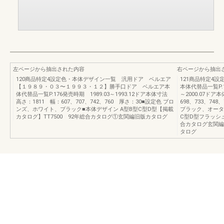
左ページから抽出された内容
右ページから抽出
120商品特定4設定色・本体デザイン一覧 汎用ドア ベルエア
121商品特定4
【１９８９・０３〜１９９３・１２】勝手口ドア ベルエア本
本体代替品一覧P.
体代替品一覧P.176発売時期 1989.03～1993.12ドア本体寸法
～2000.07ドア
高さ：1811 幅：607、707、742、760 厚さ：30■設定色 ブロ
698、733、74
ンズ、ホワイト、ブラック■本体デザイン A型B型C型D型【掲載
ブラック、オータ
カタログ】TT7500 92年総合カタログ①玄関編旧版カタログ
C型D型フラッシュ
合カタログ玄関編T
タログ