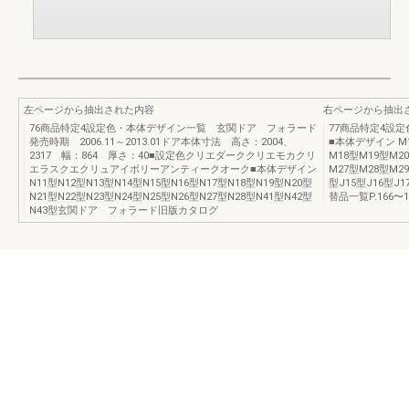
左ページから抽出された内容
右ページから抽出
76商品特定4設定色・本体デザイン一覧 玄関ドア フォラード
77商品特定4設
発売時期 2006.11～2013.01ドア本体寸法 高さ：2004、
■本体デザイン M1
2317 幅：864 厚さ：40■設定色クリエダーククリエモカクリ
M18型M19型M2
エラスクエクリュアイボリーアンティークオーク■本体デザイン
M27型M28型M29
N11型N12型N13型N14型N15型N16型N17型N18型N19型N20型
型J15型J16型J1
N21型N22型N23型N24型N25型N26型N27型N28型N41型N42型
替品一覧P.166〜
N43型玄関ドア フォラード旧版カタログ