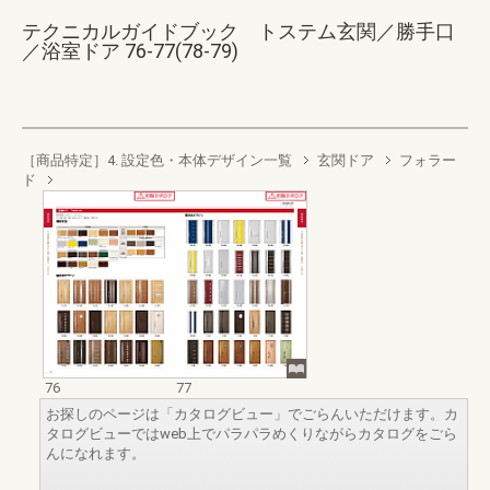
テクニカルガイドブック トステム玄関／勝手口
／浴室ドア 76-77(78-79)
［商品特定］4. 設定色・本体デザイン一覧
玄関ドア
フォラー
ド
76
77
お探しのページは「カタログビュー」でごらんいただけます。カ
タログビューではweb上でパラパラめくりながらカタログをごら
んになれます。