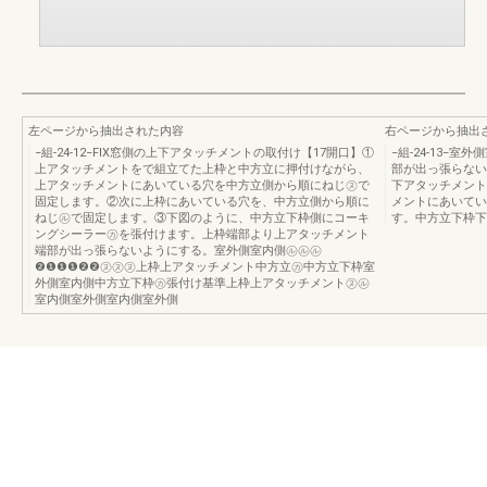
左ページから抽出された内容
右ページから抽出
−組-24-12−FIX窓側の上下アタッチメントの取付け【17開口】①
−組-24-13−
上アタッチメントをで組立てた上枠と中方立に押付けながら、
部が出っ張らない
上アタッチメントにあいている穴を中方立側から順にねじ㋦で
下アタッチメント
固定します。②次に上枠にあいている穴を、中方立側から順に
メントにあいてい
ねじ㋸で固定します。③下図のように、中方立下枠側にコーキ
す。中方立下枠下
ングシーラー㋕を張付けます。上枠端部より上アタッチメント
端部が出っ張らないようにする。室外側室内側㋸㋸㋸
❷❶❶❶❷❷㋦㋦㋦上枠上アタッチメント中方立㋕中方立下枠室
外側室内側中方立下枠㋕張付け基準上枠上アタッチメント㋦㋸
室内側室外側室内側室外側