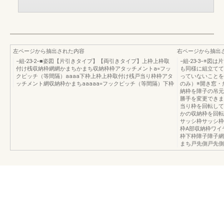
左ページから抽出された内容
右ページから抽出
−組-23-2−■姿図【片引きタイプ】【両引きタイプ】上枠上枠取
−組-23-3−※
付け桟収納枠網網かまちかまち収納枠枠アタッチメントa=フッ
も同様に組立てて
クピッチ（等間隔）aaaa下枠上枠上枠取付け桟戸当り枠枠アタ
っていないことを
ッチメント網収納枠かまちaaaaa=フックピッチ（等間隔）下枠
のみ）※開き窓・
納枠を障子の吊元
勝手を変更できま
当り枠を回転して
かの収納枠を回転
サッシ枠サッシ枠
枠A部収納枠ワイ
枠下枠障子障子網
まち戸先側戸先側