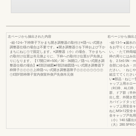
左ページから抽出された内容
右ページから抽出
−組-12-6−下枠障子下かまち開き調整器の取付け※隠ぺい式開き
−組-13-1−●
調整器仕様の場合は不要です。●開き調整器㋾を下枠および下か
をお守りください
まちにねじ㋻で固定します。※調整器（小）の場合、下かまちへ
い。・たて枠両端
の取付け位置は吊元側よりに、下枠への取付け位置が戸先側よ
枠の周りにはみ出
りになります。【17開口W>500／30・36開口／隠ぺい式開き調
を、2.5±0.5N
整器仕様の場合】■E部詳細図■F部詳細図隠ぺい式開き調整器下
合部にゆるみ・ガ
枠障子㋠㋠㋠㋠上枠隠ぺい式開き調整器障子㋠㋠㋠㋠㋻㋻㋻㋾
ださい。・ねじや
㋻E部F部枠障子室内側室外側戸先側吊元側
組立ててください
い■部品・ねじ一
ャップ上用ホロー
（RC枠、ALC
群、ドア群（半外
出し窓、外開き窓
カバインドタッピン
ャップ上用安全キ
ねじM5×12安
全キャップ戸先用
（小）140.5露
（大）280.5P