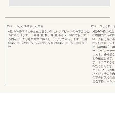
左ページから抽出された内容
右ページから抽出
−組-9-4−④下枠と中方立の取合い部にふさぎピース㋟を下図の位
−組-9-5−枠の
置に張付けます。【半外付け枠、外付け枠】●上枠に取付いてい
①右図の指定の向
る固定ピース㋻を中方立に挿入し、ねじ㋵で固定します。室外
枠、外付け枠は不
側室内側下枠中方立下枠㋟中方立室外側室内側中方立㋻㋵㋵上
れています。②上下
枠
m｛25±5kgf
ーキングシーラー
します。④枠接合
とを確認します。
す。下図で向きを
区別もあります。
用）※右たて枠用
枠とたて枠の室内
㋑下枠補強板㋑㋑
場合下枠コーキン