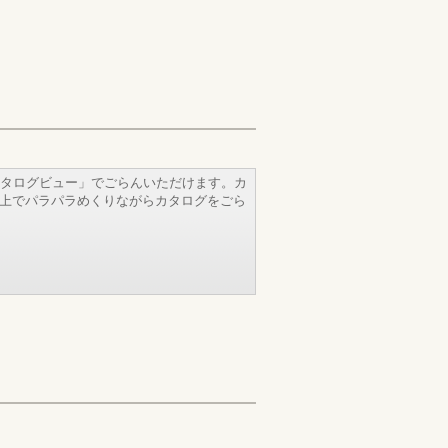
タログビュー」でごらんいただけます。カ
b上でパラパラめくりながらカタログをごら