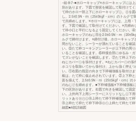
−組-8-7−■ホローキャップ※ホローキャップには
別があります。下図で形状を確認して取付けてく
て枠のホロー部上下にホローキャップ㋥、㋭を図
し、2.5±0.5N・m｛25±5kgf・cm｝のトルク
で共締めします。※ホローキャップには、上用・
す。下図で確認して取付けてください。※共締め
て枠小口と平行になるよう固定してください。④
ホローキャップのねじⓐを2.0±0.5N・m｛20±5k
ルクで締付けます。※締付け後、ホローキャップ
間がないこと、シーラーが潰れていることを確認
い。⑤たて枠コーキングシーラーが上下枠の周り
いることを確認します。⑥枠接合部にゆるみ・ガ
てズレがないことを確認します。⑦たて枠上下の
ねじカバー㋬を張付けます。※ねじカバー㋬の張
ホコリを取除いてから張付け、上から強く押えつ
い。①右図の指定の向きで下枠補強板を取付けま
板は、たて枠に仮止めされています。②上下枠と
面を揃えて、2.5±0.5N・m｛25±5kgf・cm｝
のねじ㋑を締めます。■下枠補強板※下枠補強板
下の区別があります。右図で向きを確認して固定
い。上外内下上用シーラーにスリットなし㋥下用
リットあり㋭㋩㋥ⓐ上枠たて枠下枠補強板たて枠
ⓐ上枠たて枠たて枠下枠ⓐ㋭㋬上枠たて枠たて枠
細図■A部詳細図