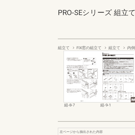
PRO-SEシリーズ 組立て・
組立て
FIX窓の組立て
組立て
内倒
組-8-7
組-9-1
左ページから抽出された内容