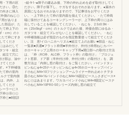
上用・下用の区
−組-9-1−●障子の建込み後、下枠の外れ止めを必ず取付けしてく
ださい。③た
ださい。障子が落下し、ケガをするおそれがあります。●漏水の
の向きに挿入
原因になるおそれがありますので、下記事項をお守りくださ
で室外側のねじ㋩
い。・上下枠とたて枠の室内面を揃えてください。・たて枠両
下用がありま
端に張付けてあるコーキングシーラーが、上下枠の周りにはみ
した部品が、た
出していることを確認してください。・ねじを、2.5±0.5N・
たて枠上下の
m｛25±5kgf・cm｝のトルクで止めた後、枠接合部にゆるみ・
gf・cm｝のト
ガタツキ・組立てズレがないことを確認してください。・ねじ
とたて枠にすき
や枠補強板は必ず指定のものを指定数量使って組立ててくださ
してくださ
い。注 意!イロハニホヘリヌル■組立て上のお願い■部品・ねじ
にはみだして
一覧表■共通■フラット枠用■半外付け、外付け枠用ねじカバー
タツキ・組立
ホローキャップ上用ホローキャップ下用●開口部への取付け方法
、組立て穴に
は、「枠（RC枠、ALC枠、フラット枠）の取付け」「プロジェ
付け部は、油や
クト窓群、ドア群（半外付け枠、外付け枠）の取付け」を、調
けてくださ
整方法は「内倒し窓の取付け」をご覧ください。バインドタッ
す。※下枠補強
ピンねじφ4×25ナベタッピンねじφ4×35ホローキャップバイン
たて枠の室内
ド小ねじM4×10フリクションアームライナー外れ止めトチヲタ
のトルクで室内側
皿小ねじM4×16バインド小ねじM4×16固定ピースふさぎピース※
には、内外、上
ねじ㋑はあまります。ワカヨバインド小ねじM4×8固定ピースナ
してくださ
ベ小ねじM4×10PRO-SEシリーズ内倒し窓の組立て
シーラーにス
下枠㋭ⓐ㋩㋥
下枠㋬■B部詳