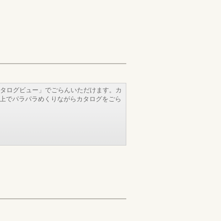
タログビュー」でごらんいただけます。カ
b上でパラパラめくりながらカタログをごら