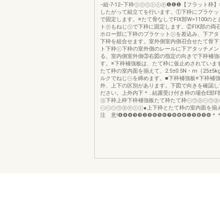
−組-7-12−下枠㋷㋷㋷㋣㋣㋠❶❶❶【フラット枠
したがって組立てを行います。①下枠にブラケッ
で固定します。※たて骨なしでFIX部W>1100の
ト㋠もねじ㋷で下枠に固定します。②FIX部の両
ホロー部に下枠のブラケット㋣を差込み、下アタ
下枠を組合せます。室外側室内側召合せたて骨下
ト下枠㋣下枠の室外側のレールに下アタッチメン
る。室内側室外側③右図の指定の向きで下枠補強
す。※下枠補強板は、たて枠に仮止めされていま
たて枠の室内面を揃えて、2.5±0.5N・m｛25±5k
ルクでねじ㋬を締めます。■下枠補強板※下枠補
外、上下の区別があります。下図で向きを確認し
ださい。上外内下＊…結露受け付き枠の場合E部F
㋵下枠上枠下枠補強板たて枠たて枠㋬㋻㋕㋬㋻㋟
㋬㋬㋬㋻㋟㋠㋣㋣●上下枠とたて枠の室内面を揃
注 意!❹❹❹❸❸❷❺❻❺❻❼❽❽❽❶❺❻❺❻＊