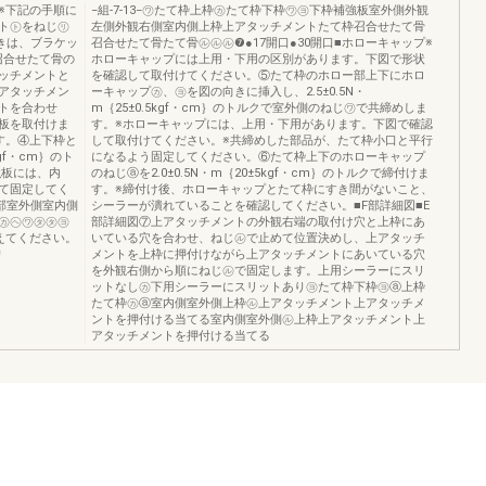
】※下記の手順に
−組-7-13−㋻たて枠上枠㋕たて枠下枠㋻㋵下枠補強板室外側外観
ト㋣をねじ㋷
左側外観右側室内側上枠上アタッチメントたて枠召合せたて骨
ときは、ブラケッ
召合せたて骨たて骨㋸㋸㋸❼●17開口●30開口■ホローキャップ※
召合せたて骨の
ホローキャップには上用・下用の区別があります。下図で形状
ッチメントと
を確認して取付けてください。⑤たて枠のホロー部上下にホロ
アタッチメン
ーキャップ㋕、㋵を図の向きに挿入し、2.5±0.5N・
トを合わせ
m｛25±0.5kgf・cm｝のトルクで室外側のねじ㋻で共締めしま
板を取付けま
す。※ホローキャップには、上用・下用があります。下図で確認
す。④上下枠と
して取付けてください。※共締めした部品が、たて枠小口と平行
gf・cm｝のト
になるよう固定してください。⑥たて枠上下のホローキャップ
強板には、内
のねじⓐを2.0±0.5N・m｛20±5kgf・cm｝のトルクで締付けま
て固定してく
す。※締付け後、ホローキャップとたて枠にすき間がないこと、
部室外側室内側
シーラーが潰れていることを確認してください。■F部詳細図■E
㋕㋬㋻㋟㋟㋵
部詳細図⑦上アタッチメントの外観右端の取付け穴と上枠にあ
えてください。
いている穴を合わせ、ねじ㋸で止めて位置決めし、上アタッチ
＊
メントを上枠に押付けながら上アタッチメントにあいている穴
を外観右側から順にねじ㋸で固定します。上用シーラーにスリ
ットなし㋕下用シーラーにスリットあり㋵たて枠下枠㋵ⓐ上枠
たて枠㋕ⓐ室内側室外側上枠㋸上アタッチメント上アタッチメ
ントを押付ける当てる室内側室外側㋸上枠上アタッチメント上
アタッチメントを押付ける当てる