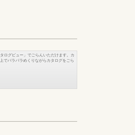
タログビュー」でごらんいただけます。カ
b上でパラパラめくりながらカタログをごら