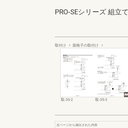
PRO-SEシリーズ 組立て・取
取付け
面格子の取付け
取-35-2
取-35-3
左ページから抽出された内容