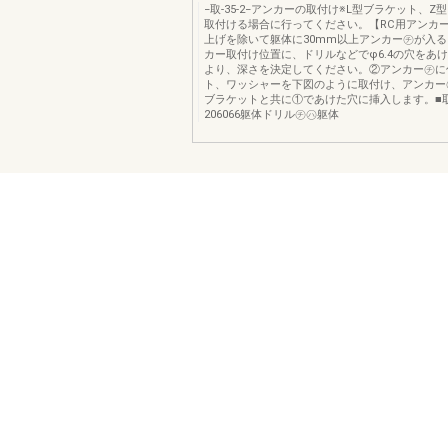
−取-35-2−アンカーの取付け※L型ブラケット、Z
取付ける場合に行ってください。【RC用アンカ
上げを除いて躯体に30mm以上アンカー㋠が入
カー取付け位置に、ドリルなどでφ6.4の穴をあ
より、深さを決定してください。②アンカー㋠に
ト、ワッシャーを下図のように取付け、アンカー
ブラケットと共に①であけた穴に挿入します。■
206066躯体ドリル㋠㋩躯体