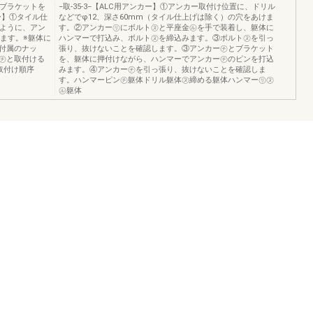
型ブラケットを
−取-35-3−【ALC用アンカー】①アンカー取付け位置に、ドリル
ー】①タイル仕
などでφ12、深さ60mm（タイル仕上げは除く）の穴をあけま
るように、アン
す。②アンカー㋷にボルト㋦と平座金㋸を手で装着し、躯体に
けます。※躯体に
ハンマーで打込み、ボルト㋦を締込みます。③ボルト㋦を引っ
付属のナッ
張り、抜けないことを確認します。③アンカー㋠とブラケット
㋠と取付ける
を、躯体に押付けながら、ハンマーでアンカー㋠のピンを打込
取付け順序
みます。④アンカー㋠を引っ張り、抜けないことを確認しま
す。ハンマーピン㋠躯体ドリル躯体㋦締める躯体ハンマー㋷㋦
㋸躯体