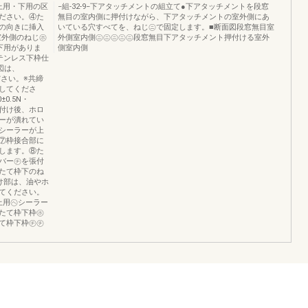
は上用・下用の区
−組-32-9−下アタッチメントの組立て●下アタッチメントを段窓
ださい。④た
無目の室内側に押付けながら、下アタッチメントの室外側にあ
の向きに挿入
いている穴すべてを、ねじ㋥で固定します。■断面図段窓無目室
で室外側のねじ㋭
外側室内側㋥㋥㋥㋥㋥段窓無目下アタッチメント押付ける室外
下用がありま
側室内側
テンレス下枠仕
図は、
ださい。※共締
してくださ
0.5N・
締付け後、ホロ
ーが潰れてい
シーラーが上
⑦枠接合部に
します。⑧た
バー㋠を張付
たて枠下のね
け部は、油やホ
てください。
上用㋬シーラー
たて枠下枠㋭
て枠下枠㋠㋠