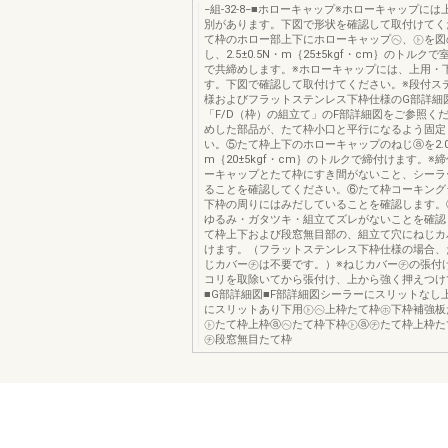
−組-32-8−■ホローキャップ※ホローキャップに
別があります。下図で形状を確認して取付けてく
て枠のホロー部上下にホローキャップ㋬、㋣を図
し、2.5±0.5N・m｛25±5kgf・cm｝のトルク
で共締めします。※ホローキャップには、上用・
す。下図で確認して取付けてください。※段付ス
様およびフラットステンレス下枠仕様のG部詳細
「F/D（枠）の組立て」のF部詳細図をご参照く
めした部品が、たて枠小口と平行になるよう固定
い。⑤たて枠上下のホローキャップのねじⓐを2.0±
m｛20±5kgf・cm｝のトルクで締付けます。※
ーキャップとたて枠にすき間がないこと、シーラ
ることを確認してください。⑥たて枠コーキング
下枠の周りにはみだしていることを確認します。
ゆるみ・ガタツキ・組立てズレがないことを確認
て枠上下および段窓無目部の、組立て穴にねじカ
けます。（フラットステンレス下枠仕様の場合、
じカバー㋠は不要です。）※ねじカバー㋠の張付
コリを取除いてから張付け、上から強く押えつけ
■G部詳細図■F部詳細図シーラーにスリットなし
にスリットあり下用㋣㋬上枠たて枠㋭下枠補強板
㋣たて枠上枠ⓐ㋬たて枠下枠㋣ⓐ㋠たて枠上枠た
㋠段窓無目たて枠