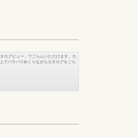
タログビュー」でごらんいただけます。カ
b上でパラパラめくりながらカタログをごら