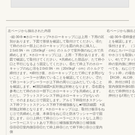
左ページから抽出された内容
右ページから抽出
−組-30-8−■ホローキャップ※ホローキャップには上用・下用の区
−組-30-9−⑧
別があります。下図で形状を確認して取付けてください。④た
とを確認します。
て枠のホロー部上にホローキャップ㋬を図の向きに挿入し、
張付けます。 （
2.5±0.5N・m｛25±5kgf・cm｝のトルクで室外側のねじホで共
のねじカバー㋠は
締めします。※ホローキャップには、上用・下用があります。右
やホコリを取除い
図で確認して取付けてください。※共締めした部品が、たて枠小
い。4たてアタッ
口と平行になるよう固定してください。⑥たて枠上下のホロー
枠の室内側に押付
キャップのねじⓐを2.0±0.5N・m｛20±5kgf・cm｝のトルクで
べてを、ねじ㋩で
締付けます。※締付け後、ホローキャップとたて枠にすき間がな
ラット枠」の場合
いこと、シーラーが潰れていることを確認してください。⑦た
【RC枠、ALC
て枠コーキングシーラーが上下枠の周りにはみだしていること
枠、外付け枠】㋠
を確認します。■E部詳細図※反対側は対称となります。⑤右図を
室内側室外側G部
参考にたて枠のホロー部下にホローキャップを共締めします。
右たて枠押付ける
ただし、フラットステンレス下枠はホローキャップがないの
押付けるF用たて
で、そのままねじ㋦で固定します。アルミ下枠段付きステンレ
ス下枠フラットステンレス下枠下枠補強板なし■F部詳細図 ※反
対側は対称となります。※ホローキャップ㋸は、取付け板ⓐをね
じ㋦で共締めした後、本体ⓑをねじⓒと防水ワッシャーⓓで固
定します。㋸㋬上枠たて枠㋭㋬シーラーにスリットなし上用㋣
シーラーにスリットあり下用㋭㋣補強板室内側㋦㋷補強板
ⓑⓐⓓⓒ室内側ⓑⓐⓒたて枠上枠ⓐ㋬たて枠下枠㋣ⓐ㋦㋦室内
側