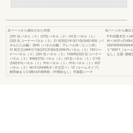
左ページから抽出された内容
右ページから抽出
(291.5):パネル（３）(375):パネル（２）(412):パネル（１）
P910(垂木芯々)
(325.5):コーナーパネル（３）21.9(392)1413(110)(560)1835（パ
外々)H21=2100H2
ネルたたみ幅）3095（パネル出幅：下レール外～ヒンジ外）
55018359550
51.8(方立)4841(110)(231)318(63)329670:パネル（３）743コー
５°50011［ル
ナーパネル（３）(291.5):パネル（３）193095(325.5):コーナー
なし）立面･屋根
パネル（３）3040(375):パネル（２）(412):パネル（１）(110)
(550)910:パネル（１）910:パネル（１）910:パネル（１）837:
パネル（２）46151254486.8（方立芯々）10［ルームタイプ］
標準納まり2.5間×6尺標準桁（中間柱なし）平面図ジーマ